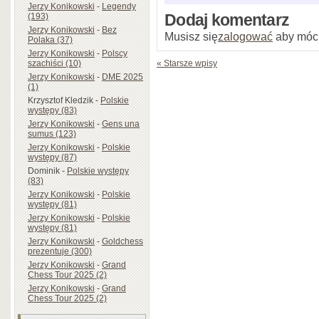
Jerzy Konikowski
-
Legendy
(193)
Dodaj komentarz
Jerzy Konikowski
-
Bez
Musisz się
zalogować
aby móc
Polaka (37)
Jerzy Konikowski
-
Polscy
szachiści (10)
« Starsze wpisy
Jerzy Konikowski
-
DME 2025
(1)
Krzysztof Kledzik
-
Polskie
występy (83)
Jerzy Konikowski
-
Gens una
sumus (123)
Jerzy Konikowski
-
Polskie
występy (87)
Dominik
-
Polskie występy
(83)
Jerzy Konikowski
-
Polskie
występy (81)
Jerzy Konikowski
-
Polskie
występy (81)
Jerzy Konikowski
-
Goldchess
prezentuje (300)
Jerzy Konikowski
-
Grand
Chess Tour 2025 (2)
Jerzy Konikowski
-
Grand
Chess Tour 2025 (2)