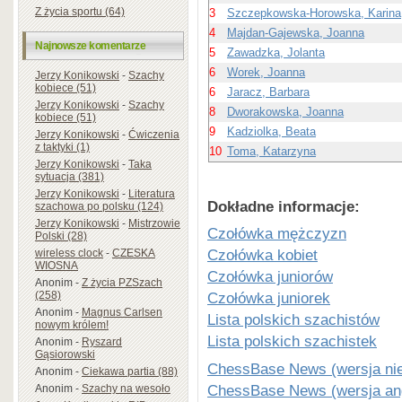
Z życia sportu (64)
3
Szczepkowska-Horowska, Karina
4
Majdan-Gajewska, Joanna
Najnowsze komentarze
5
Zawadzka, Jolanta
6
Worek, Joanna
Jerzy Konikowski
-
Szachy
kobiece (51)
6
Jaracz, Barbara
Jerzy Konikowski
-
Szachy
8
Dworakowska, Joanna
kobiece (51)
9
Kadziolka, Beata
Jerzy Konikowski
-
Ćwiczenia
z taktyki (1)
10
Toma, Katarzyna
Jerzy Konikowski
-
Taka
sytuacja (381)
Jerzy Konikowski
-
Literatura
Dokładne informacje:
szachowa po polsku (124)
Jerzy Konikowski
-
Mistrzowie
Czołówka mężczyzn
Polski (28)
Czołówka kobiet
wireless clock
-
CZESKA
WIOSNA
Czołówka juniorów
Anonim
-
Z życia PZSzach
(258)
Czołówka juniorek
Anonim
-
Magnus Carlsen
Lista polskich szachistów
nowym królem!
Lista polskich szachistek
Anonim
-
Ryszard
Gąsiorowski
ChessBase News (wersja ni
Anonim
-
Ciekawa partia (88)
ChessBase News (wersja ang
Anonim
-
Szachy na wesoło