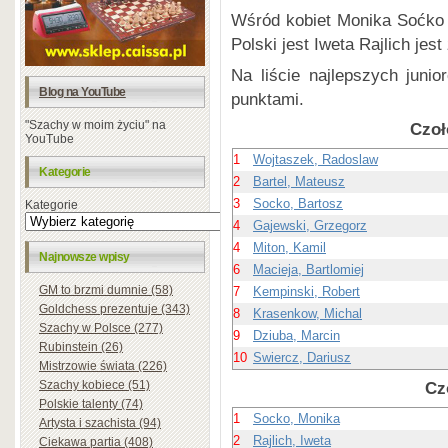
Wśród kobiet Monika Soćko z
Polski jest Iweta Rajlich jes
Na liście najlepszych juni
Blog na YouTube
punktami.
"Szachy w moim życiu" na
Czoł
YouTube
1
Wojtaszek, Radoslaw
Kategorie
2
Bartel, Mateusz
3
Socko, Bartosz
Kategorie
4
Gajewski, Grzegorz
4
Miton, Kamil
Najnowsze wpisy
6
Macieja, Bartlomiej
GM to brzmi dumnie (58)
7
Kempinski, Robert
Goldchess prezentuje (343)
8
Krasenkow, Michal
Szachy w Polsce (277)
9
Dziuba, Marcin
Rubinstein (26)
10
Swiercz, Dariusz
Mistrzowie świata (226)
Szachy kobiece (51)
Cz
Polskie talenty (74)
1
Socko, Monika
Artysta i szachista (94)
2
Rajlich, Iweta
Ciekawa partia (408)