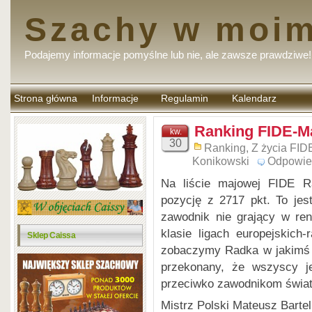
Szachy w moim
Podajemy informacje pomyślne lub nie, ale zawsze prawdziwe!
Strona główna
Informacje
Regulamin
Kalendarz
komentarzy
Ranking FIDE-M
kw.
30
Ranking
,
Z życia FID
Konikowski
Odpowie
Na liście majowej FIDE 
pozycję z 2717 pkt. To je
zawodnik nie grający w ren
klasie ligach europejskich
Sklep Caissa
zobaczymy Radka w jakimś 
przekonany, że wszyscy je
przeciwko zawodnikom świat
Mistrz Polski Mateusz Barte