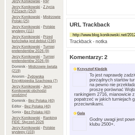
Jerzy Konikowski
-
RIP
Jerzy Konikowski
-
Z życia
PZSzach (253)
Jerzy Konikowski
-
Mistrzowie
Polski (25)
URL Trackback
Jerzy Konikowski
-
Polskie
występy (111)
Jerzy Konikowski
-
Przed
Trackback - notka
końcówką jest debiut (236)
Jerzy Konikowski
-
Turniej
pretendentów 2026 (9)
Komentarzy: 2
Jerzy Konikowski
-
Turniej
pretendentów 2026 (9)
Dominik
-
Mistrzowie świata
Krzysztof Kledzik
(219)
To jest naprawdę zadzi
Anonim
-
Żydowska
porządnych startów tur
Encyklopedia Szachowa (7)
na pewno nie przekłada 
Jerzy Konikowski
-
Jerzy
proszę porównać Wojta
Konikowski obchodzi
rankingiem 2716, mianowicie 
urodziny!
popatrzeć w jakich turniejach g
Dominik
-
Bez Polaka (40)
przeciwnikami.
Editor
-
Bez Polaka (40)
Sonix
-
Bez Polaka (40)
Gala
Jerzy Konikowski
-
Ranking
Godny uwagi jest powr
FIDE: Styczeń 2026
klubu 2500+.
Jerzy Konikowski
-
Polskie
występy (103)