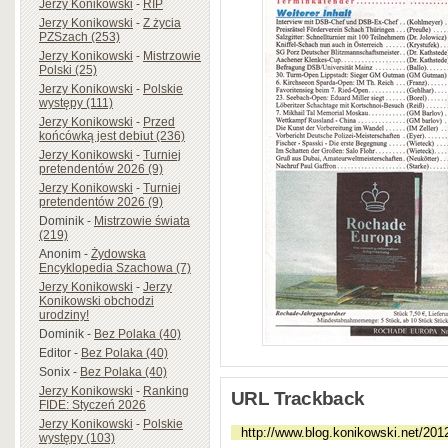
Jerzy Konikowski
-
RIP
Jerzy Konikowski
-
Z życia
PZSzach (253)
Jerzy Konikowski
-
Mistrzowie
Polski (25)
Jerzy Konikowski
-
Polskie
występy (111)
Jerzy Konikowski
-
Przed
końcówką jest debiut (236)
Jerzy Konikowski
-
Turniej
pretendentów 2026 (9)
Jerzy Konikowski
-
Turniej
pretendentów 2026 (9)
Dominik
-
Mistrzowie świata
(219)
Anonim
-
Żydowska
Encyklopedia Szachowa (7)
Jerzy Konikowski
-
Jerzy
Konikowski obchodzi
urodziny!
Dominik
-
Bez Polaka (40)
Editor
-
Bez Polaka (40)
Sonix
-
Bez Polaka (40)
Jerzy Konikowski
-
Ranking
URL Trackback
FIDE: Styczeń 2026
Jerzy Konikowski
-
Polskie
występy (103)