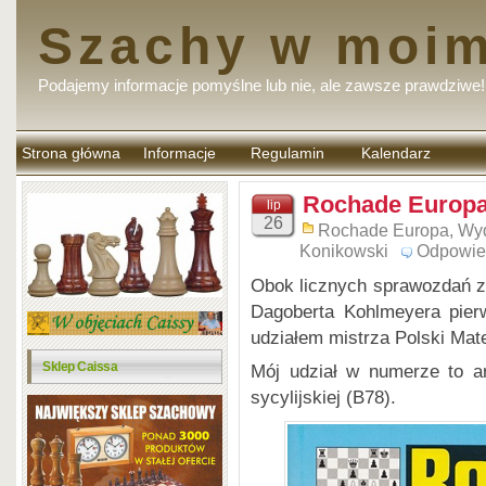
Szachy w moim
Podajemy informacje pomyślne lub nie, ale zawsze prawdziwe!
Strona główna
Informacje
Regulamin
Kalendarz
komentarzy
Rochade Europa
lip
26
Rochade Europa
,
Wy
Konikowski
Odpowie
Obok licznych sprawozdań z 
Dagoberta Kohlmeyera pier
udziałem mistrza Polski Mat
Sklep Caissa
Mój udział w numerze to a
sycylijskiej (B78).