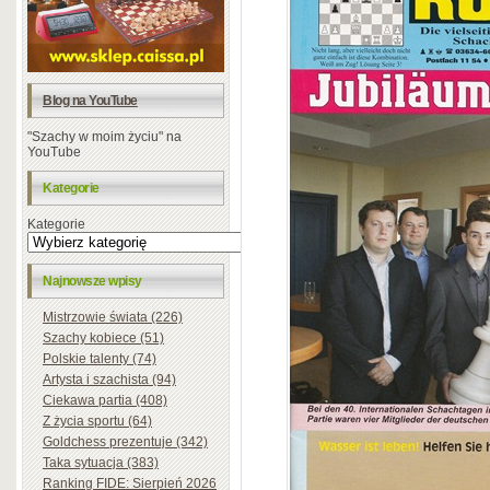
Blog na YouTube
"Szachy w moim życiu" na
YouTube
Kategorie
Kategorie
Najnowsze wpisy
Mistrzowie świata (226)
Szachy kobiece (51)
Polskie talenty (74)
Artysta i szachista (94)
Ciekawa partia (408)
Z życia sportu (64)
Goldchess prezentuje (342)
Taka sytuacja (383)
Ranking FIDE: Sierpień 2026