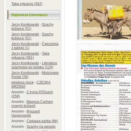
Taka sytuacja (382)
Najnowsze komentarze
Jerzy Konikowski
-
Szachy
kobiece (51)
Jerzy Konikowski
-
Szachy
kobiece (51)
Jerzy Konikowski
-
Ćwiczenia
z taktyki (1)
Jerzy Konikowski
-
Taka
sytuacja (381)
Jerzy Konikowski
-
Literatura
szachowa po polsku (124)
Jerzy Konikowski
-
Mistrzowie
Polski (28)
wireless clock
-
CZESKA
WIOSNA
Anonim
-
Z życia PZSzach
(258)
Anonim
-
Magnus Carlsen
nowym królem!
Anonim
-
Ryszard
Gąsiorowski
Anonim
-
Ciekawa partia (88)
Anonim
-
Szachy na wesoło