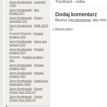
Trackback - notka
Jerzy Konikowski
-
Legendy
(193)
Jerzy Konikowski
-
Bez
Dodaj komentarz
Polaka (37)
Jerzy Konikowski
-
Polscy
Musisz się
zalogować
aby móc
szachiści (10)
Jerzy Konikowski
-
DME 2025
« Starsze wpisy
(1)
Krzysztof Kledzik
-
Polskie
występy (83)
Jerzy Konikowski
-
Gens una
sumus (123)
Jerzy Konikowski
-
Polskie
występy (87)
Dominik
-
Polskie występy
(83)
Jerzy Konikowski
-
Polskie
występy (81)
Jerzy Konikowski
-
Polskie
występy (81)
Jerzy Konikowski
-
Goldchess
prezentuje (300)
Jerzy Konikowski
-
Grand
Chess Tour 2025 (2)
Jerzy Konikowski
-
Grand
Chess Tour 2025 (2)