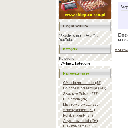
Krzy
Blog na YouTube
Dod
"Szachy w moim życiu" na
YouTube
Musisz
Kategorie
« Starsz
Kategorie
Najnowsze wpisy
GM to brzmi dumnie (58)
Goldchess prezentuje (343)
Szachy w Polsce (277)
Rubinstein (26)
Mistrzowie świata (226)
Szachy kobiece (51)
Polskie talenty (74)
Artysta i szachista (94)
Ciekawa partia (408)