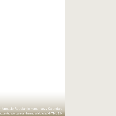
Informacje
Regulamin komentarzy
Kalendarz
maczenie:
Wordpress theme
. Walidacja
XHTML 1.0
.