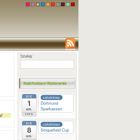
Szukaj:
Nadchodzące Wydarzenia
SIE
całodniowy
1
Dortmund
Sparkassen
sob.
2026
SIE
całodniowy
8
Sinquefield Cup
sob.