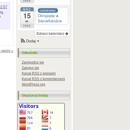
2026
12:57
WRZ
całodniowy
tą
15
Olimpiada w
e
Samarkandzie
wt.
2026
Zobacz kalendarz
Dodaj
 wpisy »
Odnośniki
Zarejestruj się
Zaloguj się
Kanał
RSS
z wpisami
Kanał
RSS
z komentarzami
WordPress.org
Skąd przychodzą