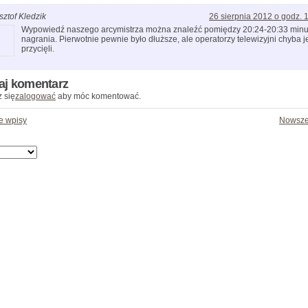
sztof Kledzik
26 sierpnia 2012 o godz. 
Wypowiedź naszego arcymistrza można znaleźć pomiędzy 20:24-20:33 minu
nagrania. Pierwotnie pewnie było dłuższe, ale operatorzy telewizyjni chyba j
przycięli.
aj komentarz
 się
zalogować
aby móc komentować.
e wpisy
Nowsze