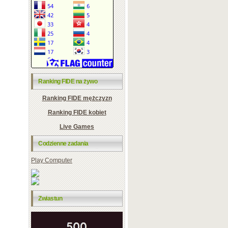
Ranking FIDE na żywo
Ranking FIDE mężczyzn
Ranking FIDE kobiet
Live Games
Codzienne zadania
Play Computer
Zwiastun