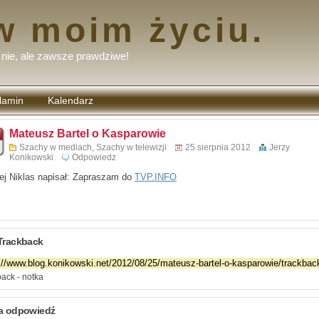
w moim życiu.
nie, ale zawsze prawdziwe!
lamin
Kalendarz
tarzy
Mateusz Bartel o Kasparowie
Szachy w mediach
,
Szachy w telewizji
25 sierpnia 2012
Jerzy
Konikowski
Odpowiedz
ej Niklas napisał: Zapraszam do
TVP.INFO
Trackback
ack - notka
a odpowiedź