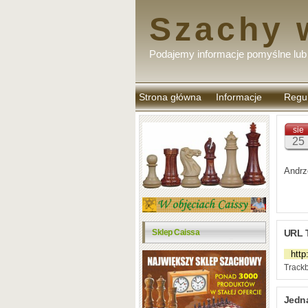
Szachy 
Podajemy informacje pomyślne lub 
Strona główna
Informacje
Regu
komen
sie
25
Andrz
URL 
Sklep Caissa
Trackb
Jedn