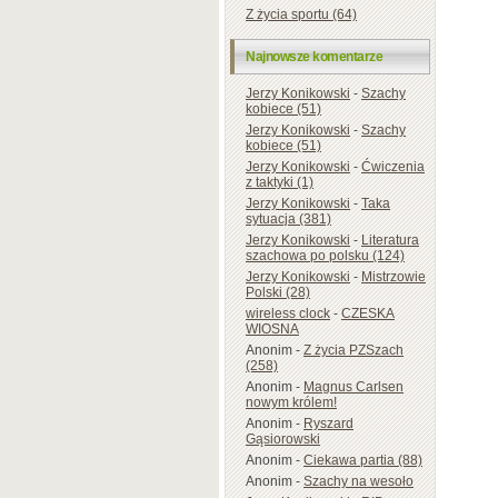
Z życia sportu (64)
Najnowsze komentarze
Jerzy Konikowski
-
Szachy
kobiece (51)
Jerzy Konikowski
-
Szachy
kobiece (51)
Jerzy Konikowski
-
Ćwiczenia
z taktyki (1)
Jerzy Konikowski
-
Taka
sytuacja (381)
Jerzy Konikowski
-
Literatura
szachowa po polsku (124)
Jerzy Konikowski
-
Mistrzowie
Polski (28)
wireless clock
-
CZESKA
WIOSNA
Anonim
-
Z życia PZSzach
(258)
Anonim
-
Magnus Carlsen
nowym królem!
Anonim
-
Ryszard
Gąsiorowski
Anonim
-
Ciekawa partia (88)
Anonim
-
Szachy na wesoło