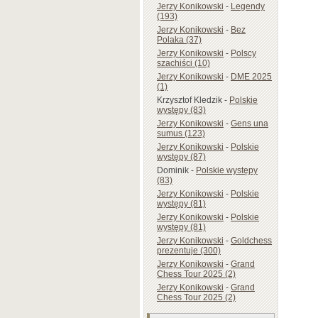
Jerzy Konikowski
-
Legendy
(193)
Jerzy Konikowski
-
Bez
Polaka (37)
Jerzy Konikowski
-
Polscy
szachiści (10)
Jerzy Konikowski
-
DME 2025
(1)
Krzysztof Kledzik
-
Polskie
występy (83)
Jerzy Konikowski
-
Gens una
sumus (123)
Jerzy Konikowski
-
Polskie
występy (87)
Dominik
-
Polskie występy
(83)
Jerzy Konikowski
-
Polskie
występy (81)
Jerzy Konikowski
-
Polskie
występy (81)
Jerzy Konikowski
-
Goldchess
prezentuje (300)
Jerzy Konikowski
-
Grand
Chess Tour 2025 (2)
Jerzy Konikowski
-
Grand
Chess Tour 2025 (2)