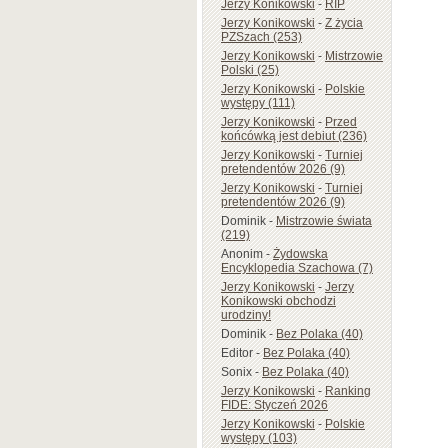
Jerzy Konikowski
-
RIP
Jerzy Konikowski
-
Z życia
PZSzach (253)
Jerzy Konikowski
-
Mistrzowie
Polski (25)
Jerzy Konikowski
-
Polskie
występy (111)
Jerzy Konikowski
-
Przed
końcówką jest debiut (236)
Jerzy Konikowski
-
Turniej
pretendentów 2026 (9)
Jerzy Konikowski
-
Turniej
pretendentów 2026 (9)
Dominik
-
Mistrzowie świata
(219)
Anonim
-
Żydowska
Encyklopedia Szachowa (7)
Jerzy Konikowski
-
Jerzy
Konikowski obchodzi
urodziny!
Dominik
-
Bez Polaka (40)
Editor
-
Bez Polaka (40)
Sonix
-
Bez Polaka (40)
Jerzy Konikowski
-
Ranking
FIDE: Styczeń 2026
Jerzy Konikowski
-
Polskie
występy (103)