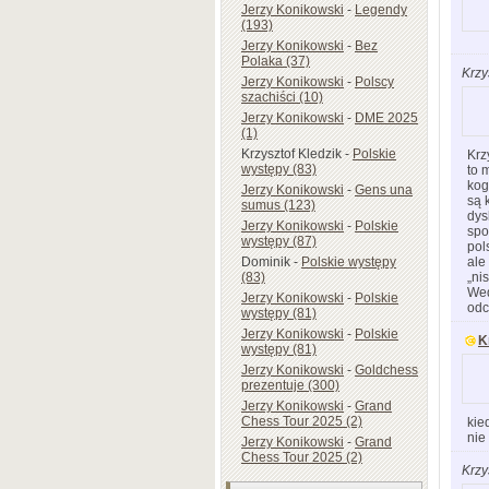
Jerzy Konikowski
-
Legendy
(193)
Jerzy Konikowski
-
Bez
Polaka (37)
Krzy
Jerzy Konikowski
-
Polscy
szachiści (10)
Jerzy Konikowski
-
DME 2025
(1)
Krzysztof Kledzik
-
Polskie
Krz
występy (83)
to 
kog
Jerzy Konikowski
-
Gens una
są 
sumus (123)
dys
Jerzy Konikowski
-
Polskie
spo
występy (87)
pol
ale
Dominik
-
Polskie występy
„ni
(83)
Wed
Jerzy Konikowski
-
Polskie
odc
występy (81)
Jerzy Konikowski
-
Polskie
K
występy (81)
Jerzy Konikowski
-
Goldchess
prezentuje (300)
Jerzy Konikowski
-
Grand
Chess Tour 2025 (2)
kie
nie
Jerzy Konikowski
-
Grand
Chess Tour 2025 (2)
Krzy