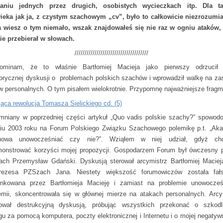
żaniu jednych przez drugich, osobistych wycieczkach itp. Dla ta
ieka jak ja, z czystym szachowym „cv”, było to całkowicie niezrozumia
 wiesz o tym niemało, wszak znajdowałeś się nie raz w ogniu ataków,
nie przebierał w słowach.
/////////////////////////////////////
ominam, że to właśnie Bartłomiej Macieja jako pierwszy odrzucił 
orycznej dyskusji o problemach polskich szachów i wprowadził walkę na za
w personalnych. O tym pisałem wielokrotnie. Przypomnę najważniejsze fragm
jąca rewolucja Tomasza Sielickiego cd. (5)
niany w poprzedniej części artykuł „Quo vadis polskie szachy?” spowod
niu 2003 roku na Forum Polskiego Związku Szachowego polemikę p.t. „Ak
howa unowocześniać czy nie?”. Wziąłem w niej udział, gdyż chc
onstrować korzyści mojej propozycji. Gospodarzem Forum był ówczesny 
ch Przemysław Gdański. Dyskusją sterował arcymistrz Bartłomiej Maciej
rezesa PZSzach Jana. Niestety większość forumowiczów została fał
unkowana przez Bartłomieja Macieję i zamiast na problemie unowocześ
mii, skoncentrowała się w głównej mierze na atakach personalnych. Arcy
ował destrukcyjną dyskusją, próbując wszystkich przekonać o szkodl
gu za pomocą komputera, poczty elektronicznej i Internetu i o mojej negatywn