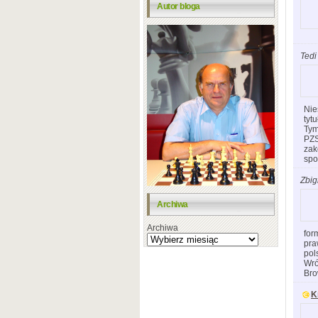
Autor bloga
Tedi
Nie
tyt
Tym
PZS
zak
spo
Zbig
Archiwa
Archiwa
for
pra
pol
Wró
Bro
K