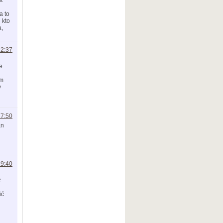
a to
 kto
a,
22:37
e
am
y
17:50
an
19:40
z
ić