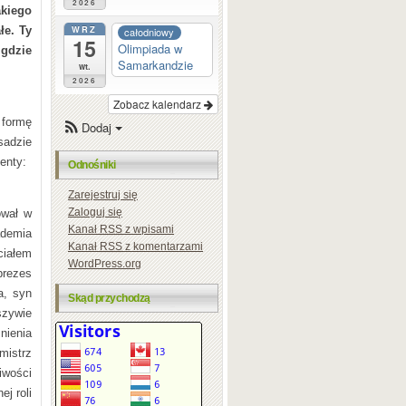
2026
kiego
WRZ
łe. Ty
całodniowy
15
Olimpiada w
 gdzie
Samarkandzie
wt.
2026
Zobacz kalendarz
formę
Dodaj
sadzie
enty:
Odnośniki
Zarejestruj się
Zaloguj się
ował w
Kanał
RSS
z wpisami
ademia
Kanał
RSS
z komentarzami
iałem
WordPress.org
prezes
a, syn
Skąd przychodzą
szywie
nienia
mistrz
iwości
ej roli