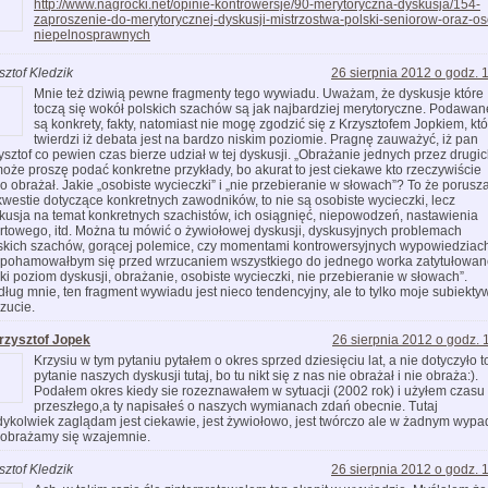
http://www.nagrocki.net/opinie-kontrowersje/90-merytoryczna-dyskusja/154-
zaproszenie-do-merytorycznej-dyskusji-mistrzostwa-polski-seniorow-oraz-os
niepelnosprawnych
sztof Kledzik
26 sierpnia 2012 o godz. 
Mnie też dziwią pewne fragmenty tego wywiadu. Uważam, że dyskusje które
toczą się wokół polskich szachów są jak najbardziej merytoryczne. Podawan
są konkrety, fakty, natomiast nie mogę zgodzić się z Krzysztofem Jopkiem, któ
twierdzi iż debata jest na bardzo niskim poziomie. Pragnę zauważyć, iż pan
ysztof co pewien czas bierze udział w tej dyskusji. „Obrażanie jednych przez drugic
może proszę podać konkretne przykłady, bo akurat to jest ciekawe kto rzeczywiście
o obrażał. Jakie „osobiste wycieczki” i „nie przebieranie w słowach”? To że porusz
kwestie dotyczące konkretnych zawodników, to nie są osobiste wycieczki, lecz
kusja na temat konkretnych szachistów, ich osiągnięć, niepowodzeń, nastawienia
rtowego, itd. Można tu mówić o żywiołowej dyskusji, dyskusyjnych problemach
skich szachów, gorącej polemice, czy momentami kontrowersyjnych wypowiedziac
 pohamowałbym się przed wrzucaniem wszystkiego do jednego worka zatytułowa
ski poziom dyskusji, obrażanie, osobiste wycieczki, nie przebieranie w słowach”.
ług mnie, ten fragment wywiadu jest nieco tendencyjny, ale to tylko moje subiekt
zucie.
rzysztof Jopek
26 sierpnia 2012 o godz. 
Krzysiu w tym pytaniu pytałem o okres sprzed dziesięciu lat, a nie dotyczyło t
pytanie naszych dyskusji tutaj, bo tu nikt się z nas nie obrażał i nie obraża:).
Podałem okres kiedy sie rozeznawałem w sytuacji (2002 rok) i użyłem czasu
przeszłego,a ty napisałeś o naszych wymianach zdań obecnie. Tutaj
dykolwiek zaglądam jest ciekawie, jest żywiołowo, jest twórczo ale w żadnym wyp
 obrażamy się wzajemnie.
sztof Kledzik
26 sierpnia 2012 o godz. 