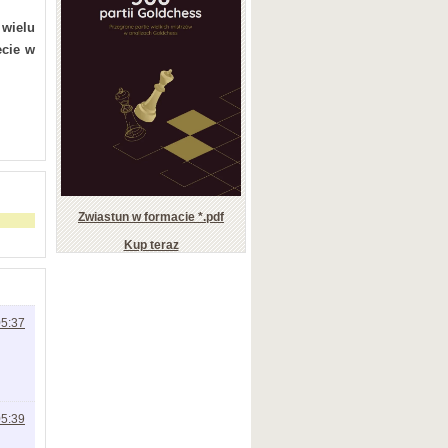
wielu
cie w
Zwiastun w formacie *.pdf
Kup teraz
05:37
05:39