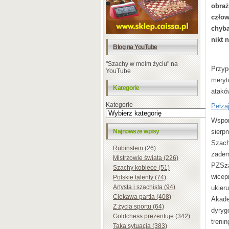
obra
człow
chyba
nikt 
Blog na YouTube
"Szachy w moim życiu" na
Przyp
YouTube
meryt
Kategorie
atakó
Kategorie
Pełza
Wspom
Najnowsze wpisy
sierp
Szac
Rubinstein (26)
zadem
Mistrzowie świata (226)
PZSza
Szachy kobiece (51)
wicep
Polskie talenty (74)
Artysta i szachista (94)
ukier
Ciekawa partia (408)
Akade
Z życia sportu (64)
dyryg
Goldchess prezentuje (342)
trenin
Taka sytuacja (383)