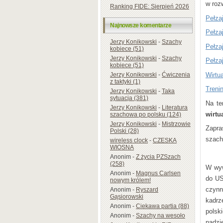
w roz
Ranking FIDE: Sierpień 2026
Pełza
Najnowsze komentarze
Pełza
Jerzy Konikowski
-
Szachy
Pełza
kobiece (51)
Jerzy Konikowski
-
Szachy
Pełza
kobiece (51)
Wirtu
Jerzy Konikowski
-
Ćwiczenia
z taktyki (1)
Treni
Jerzy Konikowski
-
Taka
sytuacja (381)
Na te
Jerzy Konikowski
-
Literatura
wirtu
szachowa po polsku (124)
Jerzy Konikowski
-
Mistrzowie
Zapra
Polski (28)
szach
wireless clock
-
CZESKA
WIOSNA
Anonim
-
Z życia PZSzach
(258)
W wyw
Anonim
-
Magnus Carlsen
do US
nowym królem!
czynn
Anonim
-
Ryszard
Gąsiorowski
kadrz
Anonim
-
Ciekawa partia (88)
polsk
Anonim
-
Szachy na wesoło
nadzi