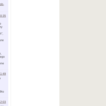
ob-
10:35
e
ry
h”,
ane
h,
nego
ywne
11:49
o
adku
12:03