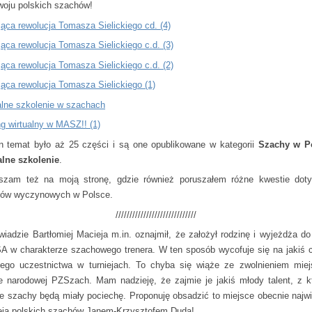
woju polskich szachów!
jąca rewolucja Tomasza Sielickiego cd. (4)
jąca rewolucja Tomasza Sielickiego c.d. (3)
jąca rewolucja Tomasza Sielickiego c.d. (2)
jąca rewolucja Tomasza Sielickiego (1)
alne szkolenie w szachach
ng wirtualny w MASZ!! (1)
n temat było aż 25 części i są one opublikowane w kategorii
Szachy w Po
alne szkolenie
.
szam też na moją stronę, gdzie również poruszałem różne kwestie dot
ów wyczynowych w Polsce.
/////////////////////////////
iadzie Bartłomiej Macieja m.in. oznajmił, że założył rodzinę i wyjeżdża do
A w charakterze szachowego trenera. W ten sposób wycofuje się na jakiś 
ego uczestnictwa w turniejach. To chyba się wiąże ze zwolnieniem mie
e narodowej PZSzach. Mam nadzieję, że zajmie je jakiś młody talent, z k
ie szachy będą miały pociechę. Proponuję obsadzić to miejsce obecnie najw
eją polskich szachów Janem-Krzysztofem Dudą!