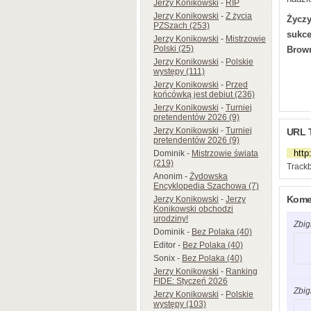
Jerzy Konikowski
-
RIP
Jerzy Konikowski
-
Z życia
Życz
PZSzach (253)
sukce
Jerzy Konikowski
-
Mistrzowie
Polski (25)
Brown
Jerzy Konikowski
-
Polskie
występy (111)
Jerzy Konikowski
-
Przed
końcówką jest debiut (236)
Jerzy Konikowski
-
Turniej
pretendentów 2026 (9)
Jerzy Konikowski
-
Turniej
URL 
pretendentów 2026 (9)
Dominik
-
Mistrzowie świata
(219)
Trackb
Anonim
-
Żydowska
Encyklopedia Szachowa (7)
Komen
Jerzy Konikowski
-
Jerzy
Konikowski obchodzi
urodziny!
Zbig
Dominik
-
Bez Polaka (40)
Editor
-
Bez Polaka (40)
Sonix
-
Bez Polaka (40)
Jerzy Konikowski
-
Ranking
FIDE: Styczeń 2026
Zbig
Jerzy Konikowski
-
Polskie
występy (103)