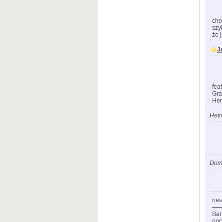
cho
szy
że 
J
fea
Gra
Her
Het
Dom
nas
—
Bar
poc