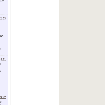
 po
12:53
 bo
y
18:11
M
?
y
19:22
ę,
t