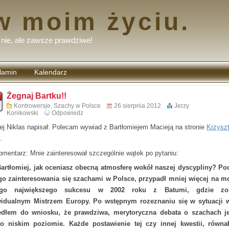
w moim życiu.
nie, ale zawsze prawdziwe!
lamin
Kalendarz
tarzy
Żegnaj Bartku!!
Kontrowersje
,
Szachy w Polsce
26 sierpnia 2012
Jerzy
Konikowski
Odpowiedz
ej Niklas napisał: Polecam wywiad z Bartłomiejem Macieją na stronie
Krzysz
.
omentarz: Mnie zainteresował szczególnie wątek po pytaniu:
Bartłomiej, jak oceniasz obecną atmosferę wokół naszej dyscypliny? Po
o zainteresowania się szachami w Polsce, przypadł mniej więcej na 
ego największego sukcesu w 2002 roku z Batumi, gdzie zos
idualnym Mistrzem Europy. Po wstępnym rozeznaniu się w sytuacji 
dłem do wniosku, że prawdziwa, merytoryczna debata o szachach je
o niskim poziomie. Każde postawienie tej czy innej kwestii, równa