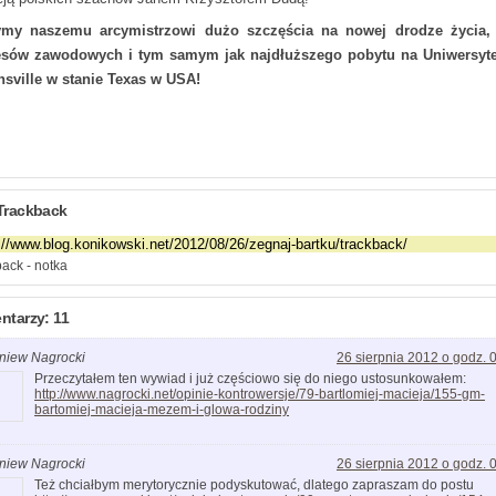
ymy naszemu arcymistrzowi dużo szczęścia na nowej drodze życia, 
sów zawodowych i tym samym jak najdłuższego pobytu na Uniwersyte
sville w stanie Texas w USA!
Trackback
ack - notka
tarzy: 11
niew Nagrocki
26 sierpnia 2012 o godz. 
Przeczytałem ten wywiad i już częściowo się do niego ustosunkowałem:
http://www.nagrocki.net/opinie-kontrowersje/79-bartlomiej-macieja/155-gm-
bartomiej-macieja-mezem-i-glowa-rodziny
niew Nagrocki
26 sierpnia 2012 o godz. 
Też chciałbym merytorycznie podyskutować, dlatego zapraszam do postu