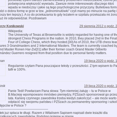
poświęcona większość wywiadu. Zawsze mnie interesowało dlaczego ktoś
wpada w niedoczsy i jakie są tego psychologiczne przyczyny. Bulletowa form
dzi o dobra formę w grze w tzw. „jednominutówki” czyli mamy po minucie na partię i
bszy ten lepszy;). A co do przekazania to gdy leżałem w szpitalu przekazała mi żon
już mi odpowiedział. Pozdrawiam
erzy Konikowski
29 sierpnia 2012 o godz. 
Wikipedia:
The University of Texas at Brownsville is widely regarded for having one of th
strongest Chess Programs in the nation. In 2010, they placed 2nd in the Final
Four of College Chess, which they hosted.[30] As of 2010, the UTB chess te
tures 3 Grandmasters and 2 International Masters. The team is currently coached b
nd Master Ronen Har-Zvi[31] after their former coach Grand Master Gilberto
nández Guerrero resigned from that position due to personal family matters.
man
19 lipca 2020 o godz. 
Regularnie czytam Pana pouczajace teksty z przeszłości. Z tym wpisem to P
tafił w 100%.
inik
19 lipca 2020 o godz. 
Panie Tedi! Powtarzam Pana słowa: Tym niemniej żałuję – tu w Polsce w
B.Macieję wpompowano mnóstwo pieniędzy, PZSzach sponsorował go prze
lata. Karierę czynnego zawodnika trzeba kiedyś zakończyć – ale może warto
odpłacić się swojemu państwu i PZSzach za permanentny sponsoring i szkol
tępców w Polsce ?
————————————————
tek juz spłaca te długi. Razem z Witalisem Sapisem napisali dwie ksiażki dla
zątkujących zawodników. Podobno kolejne w planie.