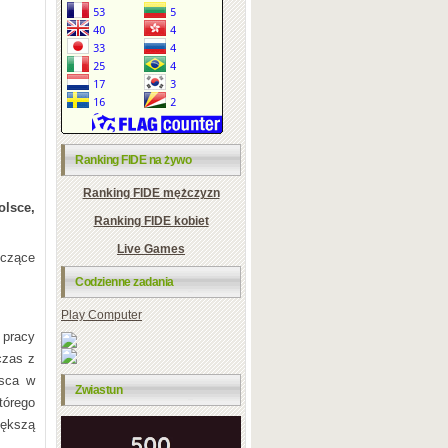
Ranking FIDE na żywo
Ranking FIDE mężczyzn
lsce,
Ranking FIDE kobiet
Live Games
yczące
Codzienne zadania
Play Computer
 pracy
czas z
jsca w
Zwiastun
tórego
iększą