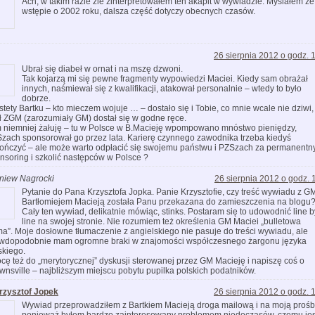
Ach, w takim razie źle zinterpretowałem ten akapit w wywiadzie. Myślałem że
wstępie o 2002 roku, dalsza część dotyczy obecnych czasów.
26 sierpnia 2012 o godz. 
Ubrał się diabeł w ornat i na mszę dzwoni.
Tak kojarzą mi się pewne fragmenty wypowiedzi Maciei. Kiedy sam obrażał
innych, naśmiewał się z kwalifikacji, atakował personalnie – wtedy to było
dobrze.
stety Bartku – kto mieczem wojuje … – dostało się i Tobie, co mnie wcale nie dziwi,
uł ZGM (zarozumiały GM) dostał się w godne ręce.
 niemniej żałuję – tu w Polsce w B.Macieję wpompowano mnóstwo pieniędzy,
zach sponsorował go przez lata. Karierę czynnego zawodnika trzeba kiedyś
ończyć – ale może warto odpłacić się swojemu państwu i PZSzach za permanentn
nsoring i szkolić następców w Polsce ?
niew Nagrocki
26 sierpnia 2012 o godz. 
Pytanie do Pana Krzysztofa Jopka. Panie Krzysztofie, czy treść wywiadu z G
Bartłomiejem Macieją została Panu przekazana do zamieszczenia na blogu
Cały ten wywiad, delikatnie mówiąc, stinks. Postaram się to udowodnić line b
line na swojej stronie. Nie rozumiem też określenia GM Maciei „bulletowa
ma”. Moje dosłowne tłumaczenie z angielskiego nie pasuje do treści wywiadu, ale
wdopodobnie mam ogromne braki w znajomości współczesnego żargonu języka
skiego.
cę też do „merytorycznej” dyskusji sterowanej przez GM Macieję i napiszę coś o
wnsville – najbliższym miejscu pobytu pupilka polskich podatników.
rzysztof Jopek
26 sierpnia 2012 o godz. 
Wywiad przeprowadziłem z Bartkiem Macieją droga mailową i na moją prośb
ponieważ byłem bardzo zainteresowany problemem niedoczasów, czemu jes