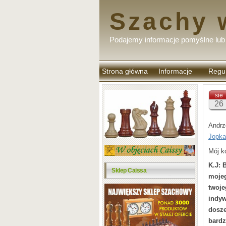
Szachy 
Podajemy informacje pomyślne lub 
Strona główna
Informacje
Regu
komen
sie
26
Andrz
Jopka
Mój k
K.J: 
Sklep Caissa
mojeg
twoj
indyw
dosze
bardz