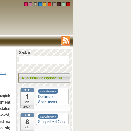
Szukaj:
tofa
Nadchodzące Wydarzenia
SIE
całodniowy
1
Dortmund
czątek
Sparkassen
sob.
moment
2026
tałeś
wokół,
SIE
całodniowy
8
Sinquefield Cup
st na
sob.
ło się