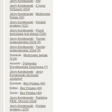
Jerzy Konikowski
-
RIP
Jerzy Konikowski
-
Z życia
PZSzach (253)
Jerzy Konikowski
-
Mistrzowie
Polski (25)
Jerzy Konikowski
-
Polskie
występy (111)
Jerzy Konikowski
-
Przed
końcówką jest debiut (236)
Jerzy Konikowski
-
Turniej
pretendentów 2026 (9)
Jerzy Konikowski
-
Turniej
pretendentów 2026 (9)
Dominik
-
Mistrzowie świata
(219)
Anonim
-
Żydowska
Encyklopedia Szachowa (7)
Jerzy Konikowski
-
Jerzy
Konikowski obchodzi
urodziny!
Dominik
-
Bez Polaka (40)
Editor
-
Bez Polaka (40)
Sonix
-
Bez Polaka (40)
Jerzy Konikowski
-
Ranking
FIDE: Styczeń 2026
Jerzy Konikowski
-
Polskie
występy (103)