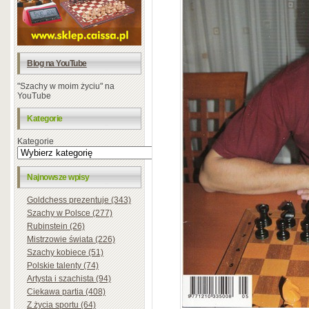
Blog na YouTube
"Szachy w moim życiu" na
YouTube
Kategorie
Kategorie
Najnowsze wpisy
Goldchess prezentuje (343)
Szachy w Polsce (277)
Rubinstein (26)
Mistrzowie świata (226)
Szachy kobiece (51)
Polskie talenty (74)
Artysta i szachista (94)
Ciekawa partia (408)
Z życia sportu (64)