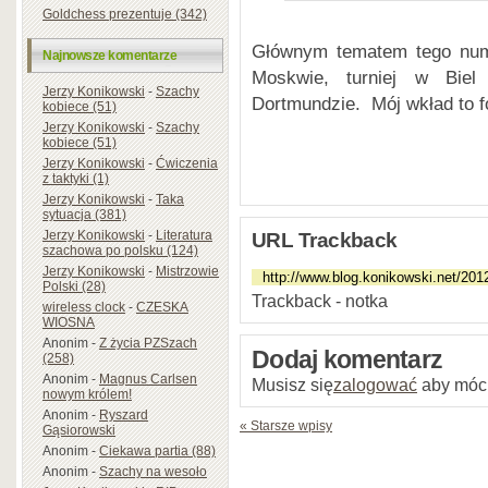
Goldchess prezentuje (342)
Głównym tematem tego nume
Najnowsze komentarze
Moskwie, turniej w Biel
Jerzy Konikowski
-
Szachy
Dortmundzie. Mój wkład to fo
kobiece (51)
Jerzy Konikowski
-
Szachy
kobiece (51)
Jerzy Konikowski
-
Ćwiczenia
z taktyki (1)
Jerzy Konikowski
-
Taka
sytuacja (381)
Jerzy Konikowski
-
Literatura
URL Trackback
szachowa po polsku (124)
Jerzy Konikowski
-
Mistrzowie
Polski (28)
Trackback - notka
wireless clock
-
CZESKA
WIOSNA
Anonim
-
Z życia PZSzach
Dodaj komentarz
(258)
Anonim
-
Magnus Carlsen
Musisz się
zalogować
aby móc
nowym królem!
Anonim
-
Ryszard
« Starsze wpisy
Gąsiorowski
Anonim
-
Ciekawa partia (88)
Anonim
-
Szachy na wesoło