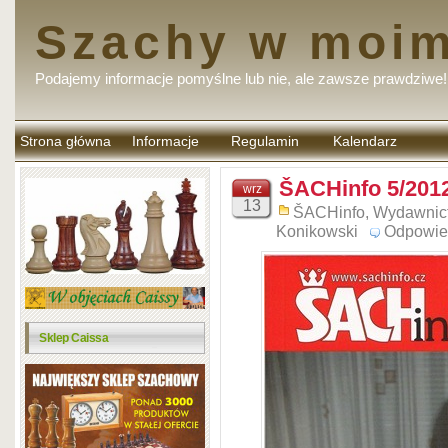
Szachy w moim
Podajemy informacje pomyślne lub nie, ale zawsze prawdziwe!
Strona główna
Informacje
Regulamin
Kalendarz
komentarzy
ŠACHinfo 5/201
wrz
13
ŠACHinfo
,
Wydawnic
Konikowski
Odpowie
Sklep Caissa