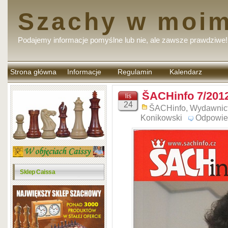
Szachy w moim
Podajemy informacje pomyślne lub nie, ale zawsze prawdziwe!
Strona główna
Informacje
Regulamin
Kalendarz
komentarzy
ŠACHinfo 7/201
lis
24
ŠACHinfo
,
Wydawnic
Konikowski
Odpowie
Sklep Caissa