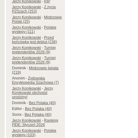
Jerzy Konikowski
-
RIP
Jerzy Konikowski
-
Z życia
PZSzach (253)
Jerzy Konikowski
-
Mistrzowie
Polski (25)
Jerzy Konikowski
-
Polskie
występy (111)
Jerzy Konikowski
-
Przed
końcówką jest debiut (236)
Jerzy Konikowski
-
Turniej
pretendentów 2026 (9)
Jerzy Konikowski
-
Turniej
pretendentów 2026 (9)
Dominik
-
Mistrzowie świata
(219)
Anonim
-
Żydowska
Encyklopedia Szachowa (7)
Jerzy Konikowski
-
Jerzy
Konikowski obchodzi
urodziny!
Dominik
-
Bez Polaka (40)
Editor
-
Bez Polaka (40)
Sonix
-
Bez Polaka (40)
Jerzy Konikowski
-
Ranking
FIDE: Styczeń 2026
Jerzy Konikowski
-
Polskie
występy (103)