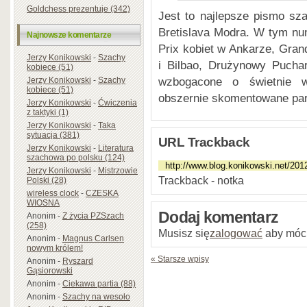
Goldchess prezentuje (342)
Jest to najlepsze pismo s
Bretislava Modra. W tym nu
Najnowsze komentarze
Prix kobiet w Ankarze, Gra
Jerzy Konikowski
-
Szachy
i Bilbao, Drużynowy Pucha
kobiece (51)
wzbogacone o świetnie wy
Jerzy Konikowski
-
Szachy
kobiece (51)
obszernie skomentowane par
Jerzy Konikowski
-
Ćwiczenia
z taktyki (1)
Jerzy Konikowski
-
Taka
sytuacja (381)
URL Trackback
Jerzy Konikowski
-
Literatura
szachowa po polsku (124)
Jerzy Konikowski
-
Mistrzowie
Trackback - notka
Polski (28)
wireless clock
-
CZESKA
WIOSNA
Dodaj komentarz
Anonim
-
Z życia PZSzach
(258)
Musisz się
zalogować
aby móc
Anonim
-
Magnus Carlsen
nowym królem!
« Starsze wpisy
Anonim
-
Ryszard
Gąsiorowski
Anonim
-
Ciekawa partia (88)
Anonim
-
Szachy na wesoło