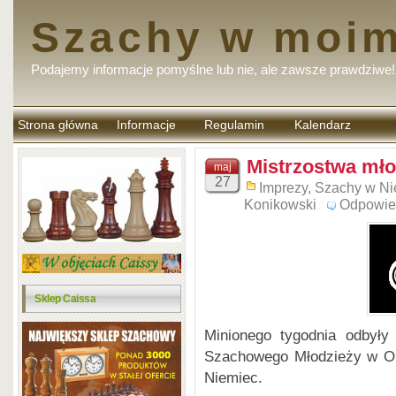
Szachy w moim
Podajemy informacje pomyślne lub nie, ale zawsze prawdziwe!
Strona główna
Informacje
Regulamin
Kalendarz
komentarzy
Mistrzostwa mło
maj
27
Imprezy
,
Szachy w N
Konikowski
Odpowie
Sklep Caissa
Minionego tygodnia odbyły
Szachowego Młodzieży w Obe
Niemiec.