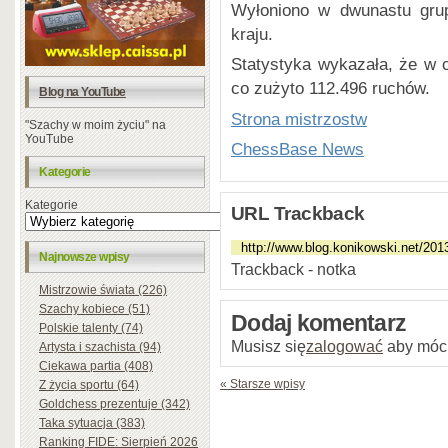
Wyłoniono w dwunastu grup
kraju.
Statystyka wykazała, że w c
co zużyto 112.496 ruchów.
Blog na YouTube
Strona mistrzostw
"Szachy w moim życiu" na
YouTube
ChessBase News
Kategorie
Kategorie
URL Trackback
Najnowsze wpisy
Trackback - notka
Mistrzowie świata (226)
Szachy kobiece (51)
Dodaj komentarz
Polskie talenty (74)
Musisz się
zalogować
aby móc
Artysta i szachista (94)
Ciekawa partia (408)
« Starsze wpisy
Z życia sportu (64)
Goldchess prezentuje (342)
Taka sytuacja (383)
Ranking FIDE: Sierpień 2026