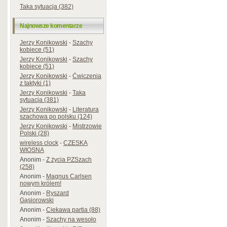
Taka sytuacja (382)
Najnowsze komentarze
Jerzy Konikowski
-
Szachy
kobiece (51)
Jerzy Konikowski
-
Szachy
kobiece (51)
Jerzy Konikowski
-
Ćwiczenia
z taktyki (1)
Jerzy Konikowski
-
Taka
sytuacja (381)
Jerzy Konikowski
-
Literatura
szachowa po polsku (124)
Jerzy Konikowski
-
Mistrzowie
Polski (28)
wireless clock
-
CZESKA
WIOSNA
Anonim
-
Z życia PZSzach
(258)
Anonim
-
Magnus Carlsen
nowym królem!
Anonim
-
Ryszard
Gąsiorowski
Anonim
-
Ciekawa partia (88)
Anonim
-
Szachy na wesoło