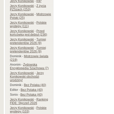
Jerzy Konikowski
-
RIP
Jerzy Konikowski
-
Z życia
PZSzach (253)
Jerzy Konikowski
-
Mistrzowie
Polski (25)
Jerzy Konikowski
-
Polskie
występy (111)
Jerzy Konikowski
-
Przed
końcówką jest debiut (236)
Jerzy Konikowski
-
Turniej
pretendentów 2026 (9)
Jerzy Konikowski
-
Turniej
pretendentów 2026 (9)
Dominik
-
Mistrzowie świata
(219)
Anonim
-
Żydowska
Encyklopedia Szachowa (7)
Jerzy Konikowski
-
Jerzy
Konikowski obchodzi
urodziny!
Dominik
-
Bez Polaka (40)
Editor
-
Bez Polaka (40)
Sonix
-
Bez Polaka (40)
Jerzy Konikowski
-
Ranking
FIDE: Styczeń 2026
Jerzy Konikowski
-
Polskie
występy (103)