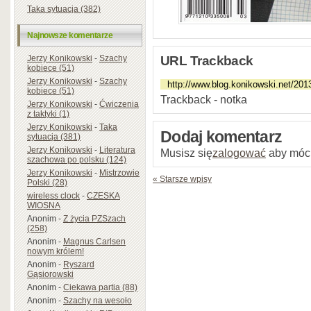
Taka sytuacja (382)
Najnowsze komentarze
Jerzy Konikowski
-
Szachy
URL Trackback
kobiece (51)
Jerzy Konikowski
-
Szachy
kobiece (51)
Trackback - notka
Jerzy Konikowski
-
Ćwiczenia
z taktyki (1)
Jerzy Konikowski
-
Taka
Dodaj komentarz
sytuacja (381)
Jerzy Konikowski
-
Literatura
Musisz się
zalogować
aby móc
szachowa po polsku (124)
Jerzy Konikowski
-
Mistrzowie
« Starsze wpisy
Polski (28)
wireless clock
-
CZESKA
WIOSNA
Anonim
-
Z życia PZSzach
(258)
Anonim
-
Magnus Carlsen
nowym królem!
Anonim
-
Ryszard
Gąsiorowski
Anonim
-
Ciekawa partia (88)
Anonim
-
Szachy na wesoło