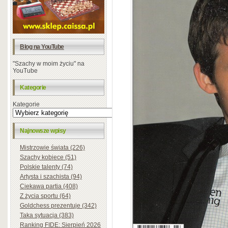
Blog na YouTube
"Szachy w moim życiu" na
YouTube
Kategorie
Kategorie
Najnowsze wpisy
Mistrzowie świata (226)
Szachy kobiece (51)
Polskie talenty (74)
Artysta i szachista (94)
Ciekawa partia (408)
Z życia sportu (64)
Goldchess prezentuje (342)
Taka sytuacja (383)
Ranking FIDE: Sierpień 2026