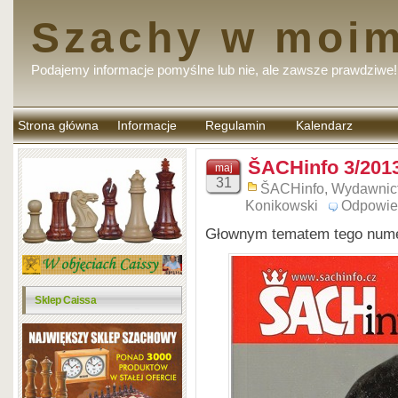
Szachy w moim
Podajemy informacje pomyślne lub nie, ale zawsze prawdziwe!
Strona główna
Informacje
Regulamin
Kalendarz
komentarzy
ŠACHinfo 3/201
maj
31
ŠACHinfo
,
Wydawnic
Konikowski
Odpowie
Głownym tematem tego numer
Sklep Caissa