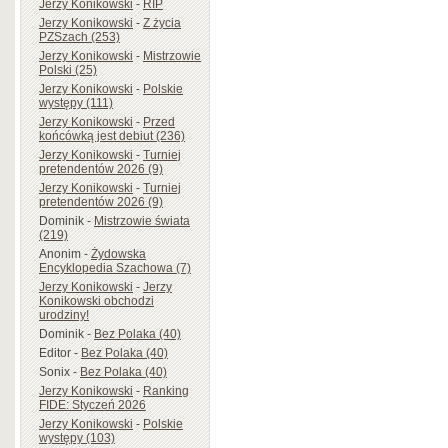
Jerzy Konikowski
-
RIP
Jerzy Konikowski
-
Z życia
PZSzach (253)
Jerzy Konikowski
-
Mistrzowie
Polski (25)
Jerzy Konikowski
-
Polskie
występy (111)
Jerzy Konikowski
-
Przed
końcówką jest debiut (236)
Jerzy Konikowski
-
Turniej
pretendentów 2026 (9)
Jerzy Konikowski
-
Turniej
pretendentów 2026 (9)
Dominik
-
Mistrzowie świata
(219)
Anonim
-
Żydowska
Encyklopedia Szachowa (7)
Jerzy Konikowski
-
Jerzy
Konikowski obchodzi
urodziny!
Dominik
-
Bez Polaka (40)
Editor
-
Bez Polaka (40)
Sonix
-
Bez Polaka (40)
Jerzy Konikowski
-
Ranking
FIDE: Styczeń 2026
Jerzy Konikowski
-
Polskie
występy (103)