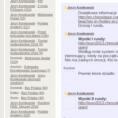
Jerzy Konikowski
-
RIP
Jerzy Konikowski
-
Z życia
Jerzy Konikowski
PZSzach (253)
Dodatkowe informacje
Jerzy Konikowski
-
Mistrzowie
http://en.chessbase.c
Polski (25)
beaches-in-rhodes-ecc
Jerzy Konikowski
-
Polskie
Dzisiaj I runda.
występy (111)
Jerzy Konikowski
-
Przed
Jerzy Konikowski
końcówką jest debiut (236)
Wyniki I rundy:
Jerzy Konikowski
-
Turniej
http://euro2013.chessd
pretendentów 2026 (9)
open/
Jerzy Konikowski
-
Turniej
Według mnie system ro
pretendentów 2026 (9)
interesujący, kiedy na początk
Dominik
-
Mistrzowie świata
Nie ma żadnych emocji. Kto to
(219)
Anonim
-
Żydowska
Krystian
Encyklopedia Szachowa (7)
Pewnie leśne dziadki.
Jerzy Konikowski
-
Jerzy
Konikowski obchodzi
urodziny!
Dominik
-
Bez Polaka (40)
Editor
-
Bez Polaka (40)
Jerzy Konikowski
Sonix
-
Bez Polaka (40)
Wyniki II rundy:
http://euro2013.chessd
Jerzy Konikowski
-
Ranking
FIDE: Styczeń 2026
open/
Jerzy Konikowski
-
Polskie
występy (103)