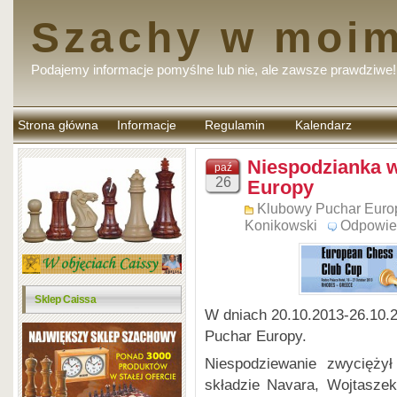
Szachy w moim
Podajemy informacje pomyślne lub nie, ale zawsze prawdziwe!
Strona główna
Informacje
Regulamin
Kalendarz
komentarzy
Niespodzianka 
paź
26
Europy
Klubowy Puchar Euro
Konikowski
Odpowie
Sklep Caissa
W dniach 20.10.2013-26.10.
Puchar Europy.
Niespodziewanie zwycięż
składzie Navara, Wojtaszek,