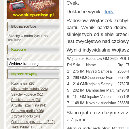
Cvek.
Dokładne wyniki:
link.
Radosław Wojtaszek zdobył
partii. Wynik bardzo dobry
Blog na YouTube
silniejszych od siebie prz
"Szachy w moim życiu" na
YouTube
jest zwycięstwo nad czołow
Wyniki indywidualne Wojtasz
Kategorie
Wojtaszek Radoslaw GM 2698 POL 
Kategorie
Rd.
SNo
Name
Rtg
F
1
275
IM
Nyysti Sampsa
2358
F
Najnowsze wpisy
3
298
GM
Cheparinov Ivan
2672
B
Rubinstein (26)
4
214
GM
Karjakin Sergey
2762
R
Mistrzowie świata (226)
5
202
IM
Dambacher Martijn
2493
N
Szachy kobiece (51)
6
11
GM
Topalov Veselin
2771
B
Polskie talenty (74)
7
148
IM
Kovalev Vladislav
2563
B
Artysta i szachista (94)
Ciekawa partia (408)
Słabo grał i to z dużym szcz
Z życia sportu (64)
z 7 partii.
Goldchess prezentuje (342)
Taka sytuacja (383)
Wyniki indywidualne Bartla: