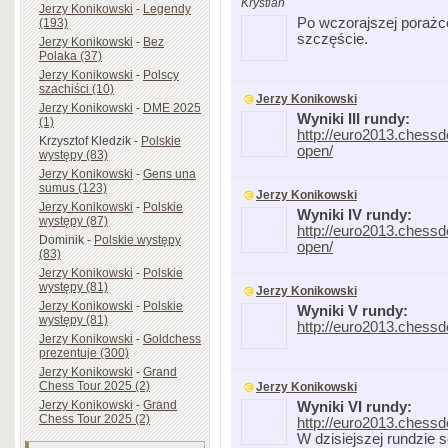
Krystian
Jerzy Konikowski
-
Legendy
Po wczorajszej porażc
(193)
szczęście.
Jerzy Konikowski
-
Bez
Polaka (37)
Jerzy Konikowski
-
Polscy
szachiści (10)
Jerzy Konikowski
Jerzy Konikowski
-
DME 2025
Wyniki III rundy:
(1)
http://euro2013.chessd
Krzysztof Kledzik
-
Polskie
open/
występy (83)
Jerzy Konikowski
-
Gens una
sumus (123)
Jerzy Konikowski
Jerzy Konikowski
-
Polskie
Wyniki IV rundy:
występy (87)
http://euro2013.chessd
Dominik
-
Polskie występy
open/
(83)
Jerzy Konikowski
-
Polskie
występy (81)
Jerzy Konikowski
Jerzy Konikowski
-
Polskie
Wyniki V rundy:
występy (81)
http://euro2013.chessd
Jerzy Konikowski
-
Goldchess
prezentuje (300)
Jerzy Konikowski
-
Grand
Chess Tour 2025 (2)
Jerzy Konikowski
Jerzy Konikowski
-
Grand
Wyniki VI rundy:
Chess Tour 2025 (2)
http://euro2013.chessd
W dzisiejszej rundzie