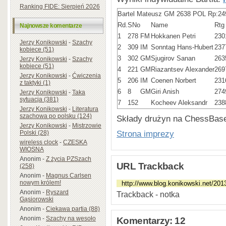
Ranking FIDE: Sierpień 2026
Bartel Mateusz GM 2638 POL Rp:24
Rd.
SNo
Name
Rtg
Najnowsze komentarze
1
278
FM
Hokkanen Petri
230
Jerzy Konikowski
-
Szachy
2
309
IM
Sonntag Hans-Hubert
237
kobiece (51)
3
302
GM
Sjugirov Sanan
263
Jerzy Konikowski
-
Szachy
kobiece (51)
4
221
GM
Riazantsev Alexander
269
Jerzy Konikowski
-
Ćwiczenia
5
206
IM
Coenen Norbert
231
z taktyki (1)
6
8
GM
Giri Anish
274
Jerzy Konikowski
-
Taka
sytuacja (381)
7
152
Kocheev Aleksandr
238
Jerzy Konikowski
-
Literatura
szachowa po polsku (124)
Składy drużyn na ChessBa
Jerzy Konikowski
-
Mistrzowie
Strona imprezy
Polski (28)
wireless clock
-
CZESKA
WIOSNA
Anonim
-
Z życia PZSzach
URL Trackback
(258)
Anonim
-
Magnus Carlsen
nowym królem!
Anonim
-
Ryszard
Trackback - notka
Gąsiorowski
Anonim
-
Ciekawa partia (88)
Anonim
-
Szachy na wesoło
Komentarzy: 12