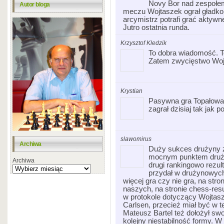
Novy Bor nad zespołe
Autor bloga
meczu Wojtaszek ograł gładko 
arcymistrz potrafi grać aktywn
Jutro ostatnia runda.
Krzysztof Kledzik
To dobra wiadomość. To
Zatem zwycięstwo Wojta
Krystian
Pasywna gra Topałowa
zagrał dzisiaj tak jak pot
slawomirus
Archiwa
Duży sukces drużyny z
mocnym punktem druży
Archiwa
drugi rankingowo rezult
przydał w drużynowych
więcej gra czy nie gra, na str
naszych, na stronie chess-res
w protokole dotyczący Wojtasz
Carlsen, przecież miał być w t
Mateusz Bartel też dołożył swo
kolejny niestabilność formy. 