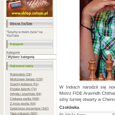
Blog na YouTube
"Szachy w moim życiu" na
YouTube
Kategorie
Kategorie
Najnowsze wpisy
Rubinstein (26)
Mistrzowie świata (226)
Szachy kobiece (51)
W Indiach narodził się no
Polskie talenty (74)
Mistrz FIDE Aravindh Chitha
Artysta i szachista (94)
silny turniej otwarty w Chenn
Ciekawa partia (408)
Z życia sportu (64)
Czołówka
Goldchess prezentuje (342)
Taka sytuacja (383)
Rk.
SNo
Tit.
Name
F