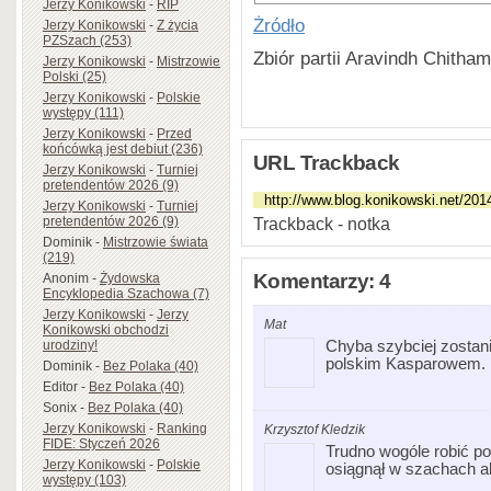
Jerzy Konikowski
-
RIP
Żródło
Jerzy Konikowski
-
Z życia
PZSzach (253)
Zbiór partii Aravindh Chith
Jerzy Konikowski
-
Mistrzowie
Polski (25)
Jerzy Konikowski
-
Polskie
występy (111)
Jerzy Konikowski
-
Przed
końcówką jest debiut (236)
URL Trackback
Jerzy Konikowski
-
Turniej
pretendentów 2026 (9)
Jerzy Konikowski
-
Turniej
Trackback - notka
pretendentów 2026 (9)
Dominik
-
Mistrzowie świata
(219)
Komentarzy: 4
Anonim
-
Żydowska
Encyklopedia Szachowa (7)
Jerzy Konikowski
-
Jerzy
Mat
Konikowski obchodzi
Chyba szybciej zostan
urodziny!
polskim Kasparowem.
Dominik
-
Bez Polaka (40)
Editor
-
Bez Polaka (40)
Sonix
-
Bez Polaka (40)
Jerzy Konikowski
-
Ranking
Krzysztof Kledzik
FIDE: Styczeń 2026
Trudno wogóle robić po
Jerzy Konikowski
-
Polskie
osiągnął w szachach ab
występy (103)