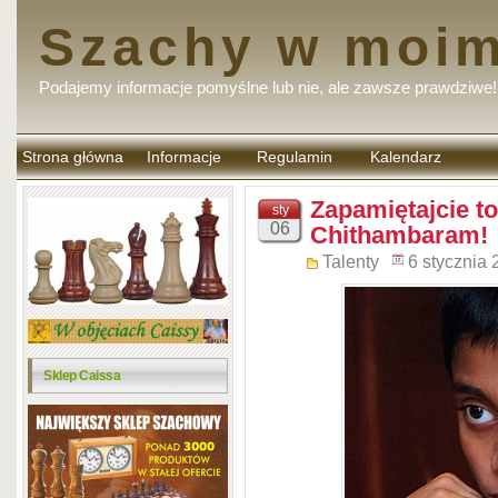
Szachy w moim
Podajemy informacje pomyślne lub nie, ale zawsze prawdziwe!
Strona główna
Informacje
Regulamin
Kalendarz
komentarzy
Zapamiętajcie t
sty
06
Chithambaram!
Talenty
6 stycznia
Sklep Caissa