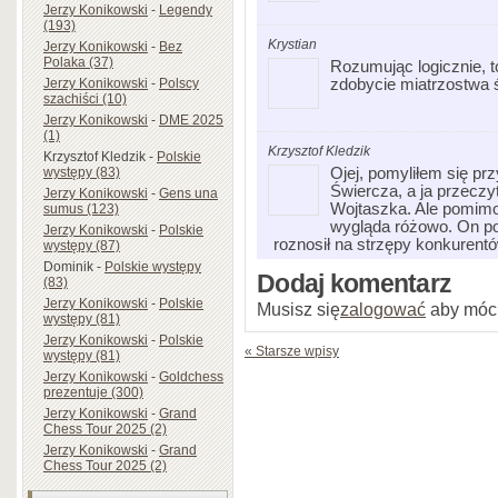
Jerzy Konikowski
-
Legendy
(193)
Krystian
Jerzy Konikowski
-
Bez
Polaka (37)
Rozumując logicznie, t
zdobycie miatrzostwa 
Jerzy Konikowski
-
Polscy
szachiści (10)
Jerzy Konikowski
-
DME 2025
(1)
Krzysztof Kledzik
Krzysztof Kledzik
-
Polskie
Ojej, pomyliłem się pr
występy (83)
Świercza, a ja przeczy
Jerzy Konikowski
-
Gens una
Wojtaszka. Ale pomimo
sumus (123)
wygląda różowo. On po
Jerzy Konikowski
-
Polskie
roznosił na strzępy konkuren
występy (87)
Dominik
-
Polskie występy
Dodaj komentarz
(83)
Jerzy Konikowski
-
Polskie
Musisz się
zalogować
aby móc
występy (81)
Jerzy Konikowski
-
Polskie
« Starsze wpisy
występy (81)
Jerzy Konikowski
-
Goldchess
prezentuje (300)
Jerzy Konikowski
-
Grand
Chess Tour 2025 (2)
Jerzy Konikowski
-
Grand
Chess Tour 2025 (2)