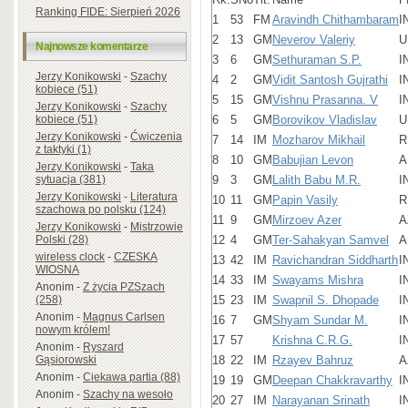
Ranking FIDE: Sierpień 2026
1
53
FM
Aravindh Chithambaram
I
2
13
GM
Neverov Valeriy
U
Najnowsze komentarze
3
6
GM
Sethuraman S.P.
I
Jerzy Konikowski
-
Szachy
4
2
GM
Vidit Santosh Gujrathi
I
kobiece (51)
5
15
GM
Vishnu Prasanna. V
I
Jerzy Konikowski
-
Szachy
kobiece (51)
6
5
GM
Borovikov Vladislav
U
Jerzy Konikowski
-
Ćwiczenia
7
14
IM
Mozharov Mikhail
R
z taktyki (1)
8
10
GM
Babujian Levon
A
Jerzy Konikowski
-
Taka
sytuacja (381)
9
3
GM
Lalith Babu M.R.
I
Jerzy Konikowski
-
Literatura
10
11
GM
Papin Vasily
R
szachowa po polsku (124)
11
9
GM
Mirzoev Azer
A
Jerzy Konikowski
-
Mistrzowie
Polski (28)
12
4
GM
Ter-Sahakyan Samvel
A
wireless clock
-
CZESKA
13
42
IM
Ravichandran Siddharth
I
WIOSNA
14
33
IM
Swayams Mishra
I
Anonim
-
Z życia PZSzach
(258)
15
23
IM
Swapnil S. Dhopade
I
Anonim
-
Magnus Carlsen
16
7
GM
Shyam Sundar M.
I
nowym królem!
17
57
Krishna C.R.G.
I
Anonim
-
Ryszard
Gąsiorowski
18
22
IM
Rzayev Bahruz
A
Anonim
-
Ciekawa partia (88)
19
19
GM
Deepan Chakkravarthy
I
Anonim
-
Szachy na wesoło
20
27
IM
Narayanan Srinath
I