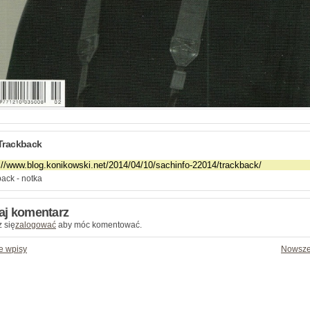
Trackback
ack - notka
aj komentarz
 się
zalogować
aby móc komentować.
e wpisy
Nowsze