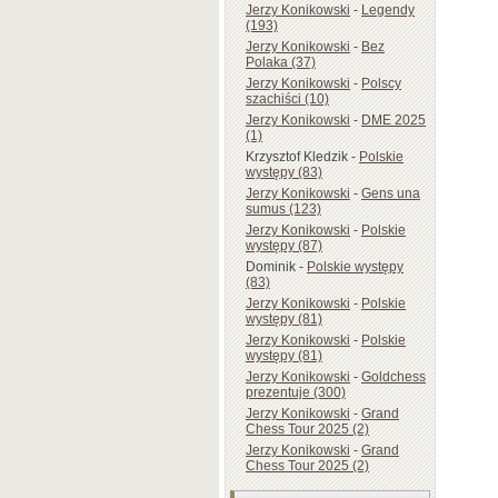
Jerzy Konikowski
-
Legendy
(193)
Jerzy Konikowski
-
Bez
Polaka (37)
Jerzy Konikowski
-
Polscy
szachiści (10)
Jerzy Konikowski
-
DME 2025
(1)
Krzysztof Kledzik
-
Polskie
występy (83)
Jerzy Konikowski
-
Gens una
sumus (123)
Jerzy Konikowski
-
Polskie
występy (87)
Dominik
-
Polskie występy
(83)
Jerzy Konikowski
-
Polskie
występy (81)
Jerzy Konikowski
-
Polskie
występy (81)
Jerzy Konikowski
-
Goldchess
prezentuje (300)
Jerzy Konikowski
-
Grand
Chess Tour 2025 (2)
Jerzy Konikowski
-
Grand
Chess Tour 2025 (2)