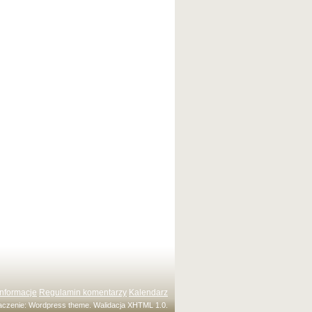
Informacje
Regulamin komentarzy
Kalendarz
maczenie:
Wordpress theme
. Walidacja
XHTML 1.0
.