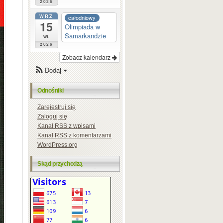
2026
WRZ
całodniowy
15
Olimpiada w
Samarkandzie
wt.
2026
Zobacz kalendarz
Dodaj
Odnośniki
Zarejestruj się
Zaloguj się
Kanał
RSS
z wpisami
Kanał
RSS
z komentarzami
WordPress.org
Skąd przychodzą