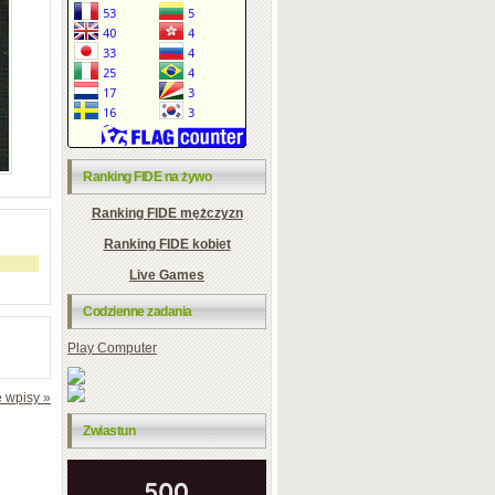
Ranking FIDE na żywo
Ranking FIDE mężczyzn
Ranking FIDE kobiet
Live Games
Codzienne zadania
Play Computer
 wpisy »
Zwiastun