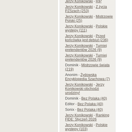
Jerzy Konikowski
-
RIP
Jerzy Konikowski
-
Z życia
PZSzach (253)
Jerzy Konikowski
-
Mistrzowie
Polski (25)
Jerzy Konikowski
-
Polskie
występy (111)
Jerzy Konikowski
-
Przed
końcówką jest debiut (236)
Jerzy Konikowski
-
Turniej
pretendentów 2026 (9)
Jerzy Konikowski
-
Turniej
pretendentów 2026 (9)
Dominik
-
Mistrzowie świata
(219)
Anonim
-
Żydowska
Encyklopedia Szachowa (7)
Jerzy Konikowski
-
Jerzy
Konikowski obchodzi
urodziny!
Dominik
-
Bez Polaka (40)
Editor
-
Bez Polaka (40)
Sonix
-
Bez Polaka (40)
Jerzy Konikowski
-
Ranking
FIDE: Styczeń 2026
Jerzy Konikowski
-
Polskie
występy (103)