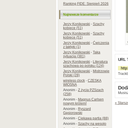
Ranking FIDE: Sierpień 2026
Najnowsze komentarze
Jerzy Konikowski
-
Szachy
kobiece (51)
Jerzy Konikowski
-
Szachy
kobiece (51)
Jerzy Konikowski
-
Ćwiczenia
z taktyki (1)
Jerzy Konikowski
-
Taka
sytuacja (381)
URL 
Jerzy Konikowski
-
Literatura
szachowa po polsku (124)
Jerzy Konikowski
-
Mistrzowie
Trackb
Polski (28)
wireless clock
-
CZESKA
WIOSNA
Dod
Anonim
-
Z życia PZSzach
Musisz
(258)
Anonim
-
Magnus Carlsen
« Starsz
nowym królem!
Anonim
-
Ryszard
Gąsiorowski
Anonim
-
Ciekawa partia (88)
Anonim
-
Szachy na wesoło