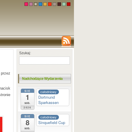
Szukaj:
 przez
Nadchodzące Wydarzenia
nacisk
SIE
całodniowy
1
tronie
Dortmund
Sparkassen
sob.
2026
SIE
całodniowy
8
Sinquefield Cup
sob.