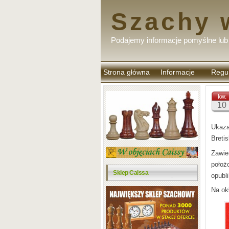
Szachy 
Podajemy informacje pomyślne lub 
Strona główna
Informacje
Regu
komen
kw.
10
Ukaza
Breti
Zawie
położ
Sklep Caissa
opubl
Na ok