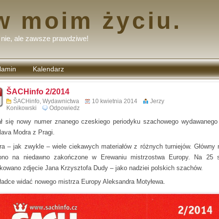
w moim życiu.
nie, ale zawsze prawdziwe!
lamin
Kalendarz
tarzy
ŠACHinfo 2/2014
ŠACHinfo
,
Wydawnictwa
10 kwietnia 2014
Jerzy
Konikowski
Odpowiedz
ł się nowy numer znanego czeskiego periodyku szachowego wydawanego
slava Modra z Pragi.
ra – jak zwykle – wiele ciekawych materiałów z różnych turniejów. Główny 
ono na niedawno zakończone w Erewaniu mistrzostwa Europy. Na 25 s
ikowano zdjęcie Jana Krzysztofa Dudy – jako nadziei polskich szachów.
ładce widać nowego mistrza Europy Aleksandra Motyłewa.