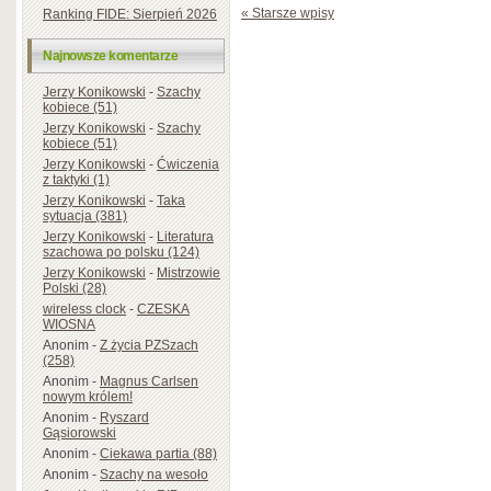
« Starsze wpisy
Ranking FIDE: Sierpień 2026
Najnowsze komentarze
Jerzy Konikowski
-
Szachy
kobiece (51)
Jerzy Konikowski
-
Szachy
kobiece (51)
Jerzy Konikowski
-
Ćwiczenia
z taktyki (1)
Jerzy Konikowski
-
Taka
sytuacja (381)
Jerzy Konikowski
-
Literatura
szachowa po polsku (124)
Jerzy Konikowski
-
Mistrzowie
Polski (28)
wireless clock
-
CZESKA
WIOSNA
Anonim
-
Z życia PZSzach
(258)
Anonim
-
Magnus Carlsen
nowym królem!
Anonim
-
Ryszard
Gąsiorowski
Anonim
-
Ciekawa partia (88)
Anonim
-
Szachy na wesoło