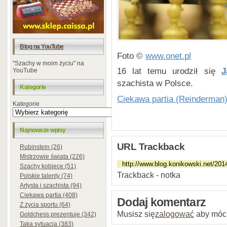
Blog na YouTube
Foto ©
www.onet.pl
"Szachy w moim życiu" na
16 lat temu urodził się
J
YouTube
szachista w Polsce.
Kategorie
Ciekawa partia (Reinderman
Kategorie
Najnowsze wpisy
URL Trackback
Rubinstein (26)
Mistrzowie świata (226)
Szachy kobiece (51)
Trackback - notka
Polskie talenty (74)
Artysta i szachista (94)
Ciekawa partia (408)
Dodaj komentarz
Z życia sportu (64)
Musisz się
zalogować
aby móc
Goldchess prezentuje (342)
Taka sytuacja (383)