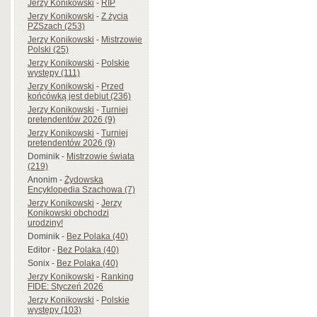
Jerzy Konikowski
-
RIP
Jerzy Konikowski
-
Z życia
PZSzach (253)
Jerzy Konikowski
-
Mistrzowie
Polski (25)
Jerzy Konikowski
-
Polskie
występy (111)
Jerzy Konikowski
-
Przed
końcówką jest debiut (236)
Jerzy Konikowski
-
Turniej
pretendentów 2026 (9)
Jerzy Konikowski
-
Turniej
pretendentów 2026 (9)
Dominik
-
Mistrzowie świata
(219)
Anonim
-
Żydowska
Encyklopedia Szachowa (7)
Jerzy Konikowski
-
Jerzy
Konikowski obchodzi
urodziny!
Dominik
-
Bez Polaka (40)
Editor
-
Bez Polaka (40)
Sonix
-
Bez Polaka (40)
Jerzy Konikowski
-
Ranking
FIDE: Styczeń 2026
Jerzy Konikowski
-
Polskie
występy (103)