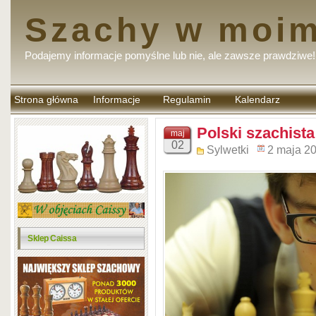
Szachy w moim
Podajemy informacje pomyślne lub nie, ale zawsze prawdziwe!
Strona główna
Informacje
Regulamin
Kalendarz
komentarzy
Polski szachista
maj
02
Sylwetki
2 maja 2
Sklep Caissa