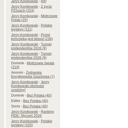
Jerzy Konikowski
-
RIP
Jerzy Konikowski
-
Z życia
PZSzach (253)
Jerzy Konikowski
-
Mistrzowie
Polski (25)
Jerzy Konikowski
-
Polskie
występy (111)
Jerzy Konikowski
-
Przed
końcówką jest debiut (236)
Jerzy Konikowski
-
Turniej
pretendentów 2026 (9)
Jerzy Konikowski
-
Turniej
pretendentów 2026 (9)
Dominik
-
Mistrzowie świata
(219)
Anonim
-
Żydowska
Encyklopedia Szachowa (7)
Jerzy Konikowski
-
Jerzy
Konikowski obchodzi
urodziny!
Dominik
-
Bez Polaka (40)
Editor
-
Bez Polaka (40)
Sonix
-
Bez Polaka (40)
Jerzy Konikowski
-
Ranking
FIDE: Styczeń 2026
Jerzy Konikowski
-
Polskie
występy (103)