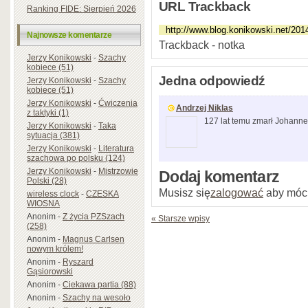
URL Trackback
Ranking FIDE: Sierpień 2026
Najnowsze komentarze
Trackback - notka
Jerzy Konikowski
-
Szachy
kobiece (51)
Jedna odpowiedź
Jerzy Konikowski
-
Szachy
kobiece (51)
Jerzy Konikowski
-
Ćwiczenia
Andrzej Niklas
z taktyki (1)
127 lat temu zmarł Johannes
Jerzy Konikowski
-
Taka
sytuacja (381)
Jerzy Konikowski
-
Literatura
szachowa po polsku (124)
Jerzy Konikowski
-
Mistrzowie
Dodaj komentarz
Polski (28)
Musisz się
zalogować
aby móc
wireless clock
-
CZESKA
WIOSNA
Anonim
-
Z życia PZSzach
« Starsze wpisy
(258)
Anonim
-
Magnus Carlsen
nowym królem!
Anonim
-
Ryszard
Gąsiorowski
Anonim
-
Ciekawa partia (88)
Anonim
-
Szachy na wesoło