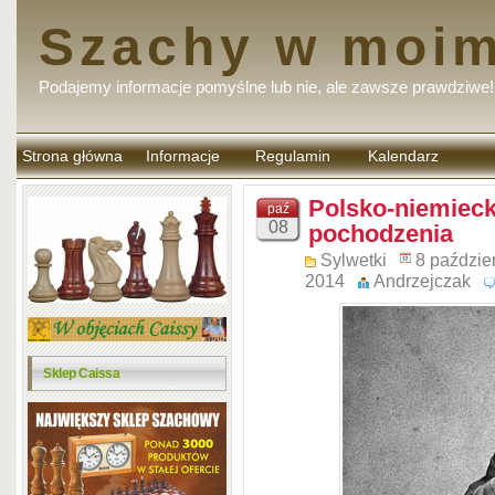
Szachy w moim
Podajemy informacje pomyślne lub nie, ale zawsze prawdziwe!
Strona główna
Informacje
Regulamin
Kalendarz
komentarzy
Polsko-niemieck
paź
08
pochodzenia
Sylwetki
8 paździe
2014
Andrzejczak
Sklep Caissa