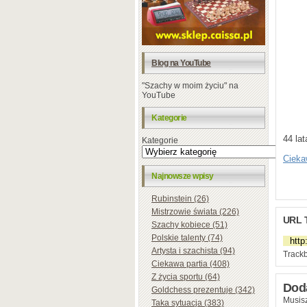
Blog na YouTube
"Szachy w moim życiu" na
YouTube
Kategorie
44 lat
Kategorie
Cieka
Najnowsze wpisy
Rubinstein (26)
Mistrzowie świata (226)
URL 
Szachy kobiece (51)
Polskie talenty (74)
Artysta i szachista (94)
Trackb
Ciekawa partia (408)
Z życia sportu (64)
Dod
Goldchess prezentuje (342)
Musisz
Taka sytuacja (383)