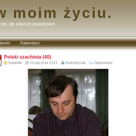
w moim życiu.
nie, ale zawsze prawdziwe!
lamin
Kalendarz
tarzy
Polski szachista (40)
Sylwetki
23 stycznia 2015
Andrzejczak
Odpowiedz