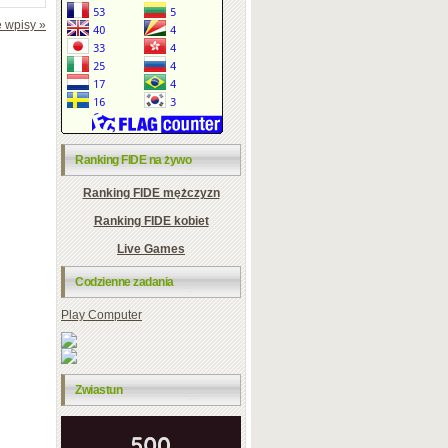
 wpisy »
Ranking FIDE na żywo
Ranking FIDE mężczyzn
Ranking FIDE kobiet
Live Games
Codzienne zadania
Play Computer
Zwiastun