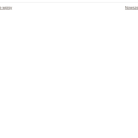
e wpisy
Nowsze