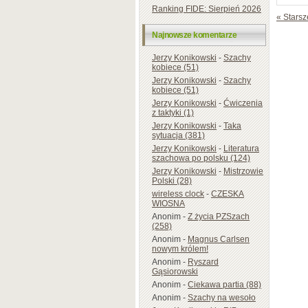
Ranking FIDE: Sierpień 2026
« Starsz
Najnowsze komentarze
Jerzy Konikowski
-
Szachy
kobiece (51)
Jerzy Konikowski
-
Szachy
kobiece (51)
Jerzy Konikowski
-
Ćwiczenia
z taktyki (1)
Jerzy Konikowski
-
Taka
sytuacja (381)
Jerzy Konikowski
-
Literatura
szachowa po polsku (124)
Jerzy Konikowski
-
Mistrzowie
Polski (28)
wireless clock
-
CZESKA
WIOSNA
Anonim
-
Z życia PZSzach
(258)
Anonim
-
Magnus Carlsen
nowym królem!
Anonim
-
Ryszard
Gąsiorowski
Anonim
-
Ciekawa partia (88)
Anonim
-
Szachy na wesoło