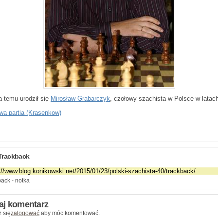
a temu urodził się
Mirosław Grabarczyk
, czołowy szachista w Polsce w latach
wa partia (Krasenkow)
Trackback
ack - notka
aj komentarz
 się
zalogować
aby móc komentować.