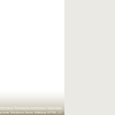
Informacje
Regulamin komentarzy
Kalendarz
maczenie:
Wordpress theme
. Walidacja
XHTML 1.0
.