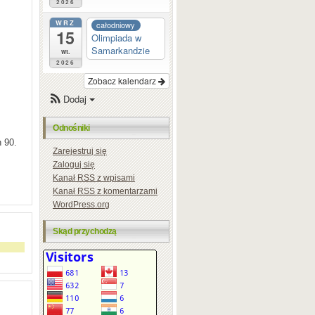
2026
WRZ
całodniowy
15
Olimpiada w
Samarkandzie
wt.
2026
Zobacz kalendarz
Dodaj
Odnośniki
 90.
Zarejestruj się
Zaloguj się
Kanał
RSS
z wpisami
Kanał
RSS
z komentarzami
WordPress.org
Skąd przychodzą