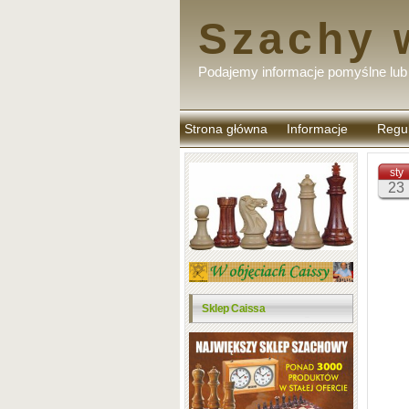
Szachy 
Podajemy informacje pomyślne lub 
Strona główna
Informacje
Regu
komen
sty
23
Sklep Caissa