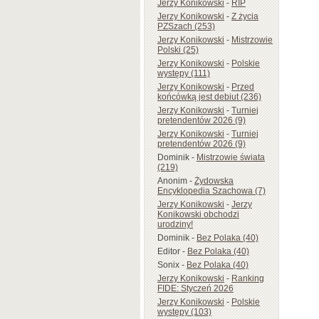
Jerzy Konikowski
-
RIP
Jerzy Konikowski
-
Z życia
PZSzach (253)
Jerzy Konikowski
-
Mistrzowie
Polski (25)
Jerzy Konikowski
-
Polskie
występy (111)
Jerzy Konikowski
-
Przed
końcówką jest debiut (236)
Jerzy Konikowski
-
Turniej
pretendentów 2026 (9)
Jerzy Konikowski
-
Turniej
pretendentów 2026 (9)
Dominik
-
Mistrzowie świata
(219)
Anonim
-
Żydowska
Encyklopedia Szachowa (7)
Jerzy Konikowski
-
Jerzy
Konikowski obchodzi
urodziny!
Dominik
-
Bez Polaka (40)
Editor
-
Bez Polaka (40)
Sonix
-
Bez Polaka (40)
Jerzy Konikowski
-
Ranking
FIDE: Styczeń 2026
Jerzy Konikowski
-
Polskie
występy (103)