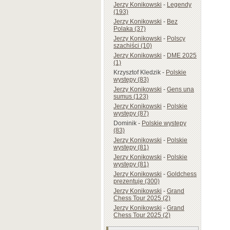
Jerzy Konikowski
-
Legendy
(193)
Jerzy Konikowski
-
Bez
Polaka (37)
Jerzy Konikowski
-
Polscy
szachiści (10)
Jerzy Konikowski
-
DME 2025
(1)
Krzysztof Kledzik
-
Polskie
występy (83)
Jerzy Konikowski
-
Gens una
sumus (123)
Jerzy Konikowski
-
Polskie
występy (87)
Dominik
-
Polskie występy
(83)
Jerzy Konikowski
-
Polskie
występy (81)
Jerzy Konikowski
-
Polskie
występy (81)
Jerzy Konikowski
-
Goldchess
prezentuje (300)
Jerzy Konikowski
-
Grand
Chess Tour 2025 (2)
Jerzy Konikowski
-
Grand
Chess Tour 2025 (2)