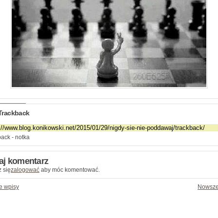
Trackback
ack - notka
aj komentarz
 się
zalogować
aby móc komentować.
e wpisy
Nowsze