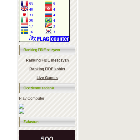
Ranking FIDE na żywo
Ranking FIDE mężczyzn
Ranking FIDE kobiet
Live Games
Codzienne zadania
Play Computer
Zwiastun