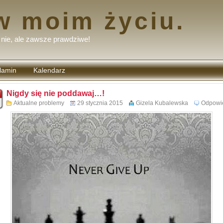
w moim życiu.
nie, ale zawsze prawdziwe!
lamin
Kalendarz
tarzy
Nigdy się nie poddawaj…!
Aktualne problemy
29 stycznia 2015
Gizela Kubalewska
Odpowi