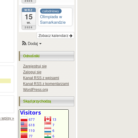
2026
WRZ
całodniowy
15
Olimpiada w
Samarkandzie
wt.
2026
Zobacz kalendarz
Dodaj
Odnośniki
Zarejestruj się
Zaloguj się
Kanał
RSS
z wpisami
Kanał
RSS
z komentarzami
WordPress.org
Skąd przychodzą
 wpisy »