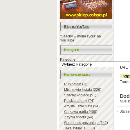
Blog na YouTube
"Szachy w moim życiu" na
YouTube
Kategorie
Kategorie
URL 
Najnowsze wpisy
Trackb
Rubinstein (26)
Mistrzowie świata (226)
Szachy kobiece (51)
Dod
Polskie talenty (74)
Musisz
Artysta i szachista (94)
« Starsz
Ciekawa partia (408)
Z życia sportu (64)
Goldchess prezentuje (342)
Taka sytuacja (383)