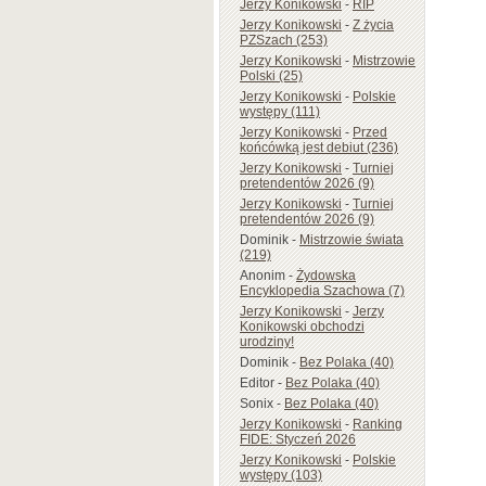
Jerzy Konikowski
-
RIP
Jerzy Konikowski
-
Z życia
PZSzach (253)
Jerzy Konikowski
-
Mistrzowie
Polski (25)
Jerzy Konikowski
-
Polskie
występy (111)
Jerzy Konikowski
-
Przed
końcówką jest debiut (236)
Jerzy Konikowski
-
Turniej
pretendentów 2026 (9)
Jerzy Konikowski
-
Turniej
pretendentów 2026 (9)
Dominik
-
Mistrzowie świata
(219)
Anonim
-
Żydowska
Encyklopedia Szachowa (7)
Jerzy Konikowski
-
Jerzy
Konikowski obchodzi
urodziny!
Dominik
-
Bez Polaka (40)
Editor
-
Bez Polaka (40)
Sonix
-
Bez Polaka (40)
Jerzy Konikowski
-
Ranking
FIDE: Styczeń 2026
Jerzy Konikowski
-
Polskie
występy (103)