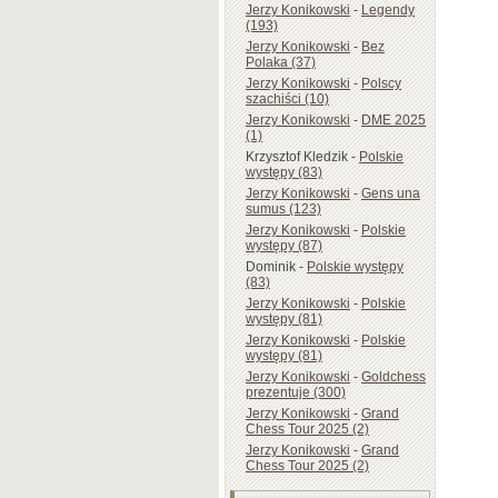
Jerzy Konikowski
-
Legendy
(193)
Jerzy Konikowski
-
Bez
Polaka (37)
Jerzy Konikowski
-
Polscy
szachiści (10)
Jerzy Konikowski
-
DME 2025
(1)
Krzysztof Kledzik
-
Polskie
występy (83)
Jerzy Konikowski
-
Gens una
sumus (123)
Jerzy Konikowski
-
Polskie
występy (87)
Dominik
-
Polskie występy
(83)
Jerzy Konikowski
-
Polskie
występy (81)
Jerzy Konikowski
-
Polskie
występy (81)
Jerzy Konikowski
-
Goldchess
prezentuje (300)
Jerzy Konikowski
-
Grand
Chess Tour 2025 (2)
Jerzy Konikowski
-
Grand
Chess Tour 2025 (2)