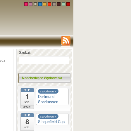
Szukaj:
edz
Nadchodzące Wydarzenia
SIE
całodniowy
1
Dortmund
Sparkassen
sob.
2026
SIE
całodniowy
8
Sinquefield Cup
sob.