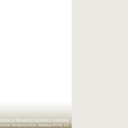
Informacje
Regulamin komentarzy
Kalendarz
maczenie:
Wordpress theme
. Walidacja
XHTML 1.0
.