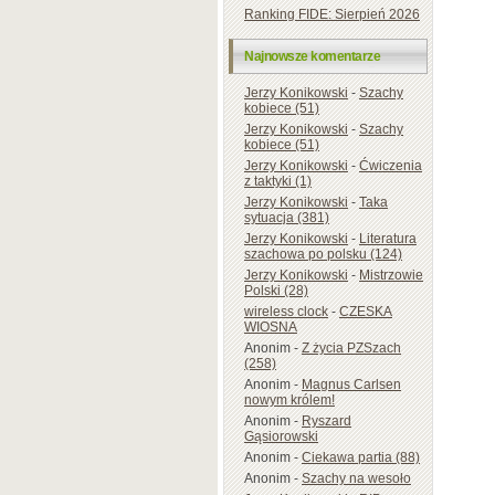
Ranking FIDE: Sierpień 2026
Najnowsze komentarze
Jerzy Konikowski
-
Szachy
kobiece (51)
Jerzy Konikowski
-
Szachy
kobiece (51)
Jerzy Konikowski
-
Ćwiczenia
z taktyki (1)
Jerzy Konikowski
-
Taka
sytuacja (381)
Jerzy Konikowski
-
Literatura
szachowa po polsku (124)
Jerzy Konikowski
-
Mistrzowie
Polski (28)
wireless clock
-
CZESKA
WIOSNA
Anonim
-
Z życia PZSzach
(258)
Anonim
-
Magnus Carlsen
nowym królem!
Anonim
-
Ryszard
Gąsiorowski
Anonim
-
Ciekawa partia (88)
Anonim
-
Szachy na wesoło