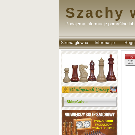
Szachy 
Podajemy informacje pomyślne lub 
Strona główna
Informacje
Regu
komen
sty
29
Sklep Caissa