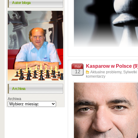
Agata Kalinowska-Bouvy
Autor bloga
Kasparow w Polsce (9
mar
12
Aktualne problemy
,
Sylwetki
komentarzy
Moja reakcja: Totalna bzdura
Archiwa
Odpowiedź autora wpisu:
Da
Archiwa
wyjaśnienia dodać łatwo, ale
🙂
http://www.uschess.org/cc
Proponuję, aby strona