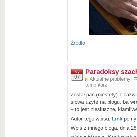
Źródło
Paradoksy szac
sty
07
Aktualne problemy
komentarz
Został pan (niestety) z nazw
słowa użyte na blogu, ba w
– to jest niesłuszne, kłamli
Autor tego wpisu:
Link
pomyli
Wpis z innego bloga, dnia 2