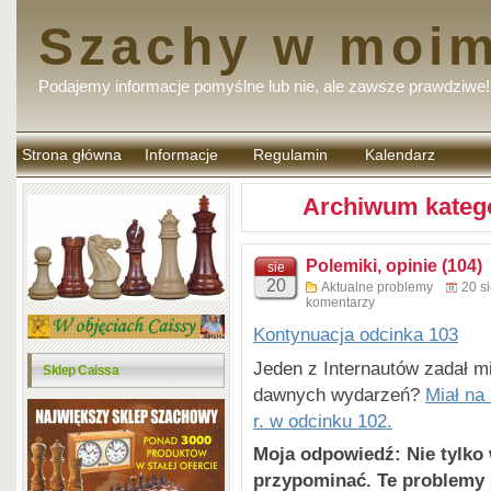
Szachy w moim
Podajemy informacje pomyślne lub nie, ale zawsze prawdziwe!
Strona główna
Informacje
Regulamin
Kalendarz
komentarzy
Archiwum katego
Polemiki, opinie (104)
sie
20
Aktualne problemy
20 s
komentarzy
Kontynuacja odcinka 103
Jeden z Internautów zadał mi
Sklep Caissa
dawnych wydarzeń?
Miał na
r. w odcinku 102.
Moja odpowiedź: Nie tylko w
przypominać. Te problemy s