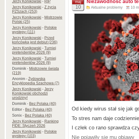
Niezawodność auto te
Jerzy Konikowski
-
RIP
maj
Nie przegrywaliśmy pojedynk
10
Jerzy Konikowski
-
Z życia
Aktualne problemy
10 m
PZSzach (253)
często widzieliśmy w przeszł
Jerzy Konikowski
-
Mistrzowie
Polski (25)
Walczyliśmy z czołówką św
Jerzy Konikowski
-
Polskie
Do trójki najlepszych w Pol
występy (111)
Jerzy Konikowski
-
Przed
Radosława Wojtaszka i Kacpr
końcówką jest debiut (236)
– sam znawca otwarć szacho
Jerzy Konikowski
-
Turniej
pretendentów 2026 (9)
przygotowanych młodych de
Jerzy Konikowski
-
Turniej
Draguna. W skład ekipy wesz
pretendentów 2026 (9)
Dominik
-
Mistrzowie świata
Mitoń i Daniel Sadzikowski.
(219)
Jednym słowem nasze męsk
Anonim
-
Żydowska
Encyklopedia Szachowa (7)
najlepsi z najlepszych i 
Jerzy Konikowski
-
Jerzy
odniesiono największy suk
Konikowski obchodzi
urodziny!
czasach!
Dominik
-
Bez Polaka (40)
Od kiedy wirus stał się jak g
Editor
-
Bez Polaka (40)
Mnie osobiście szczególnie 
Sonix
-
Bez Polaka (40)
To stres nam daje codzienni
uwagę w swoich publikacjach
Jerzy Konikowski
-
Ranking
współczesnych szachach tur
FIDE: Styczeń 2026
I człek co rano sprawdza cz
Jerzy Konikowski
-
Polskie
Ten problem obszernie omów
występy (103)
Nie pojawiły się mu objawy