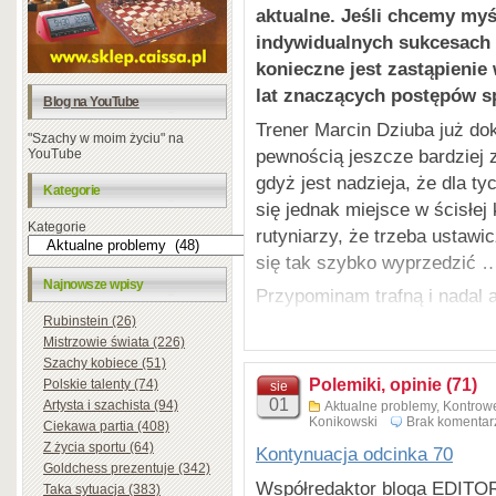
aktualne. Jeśli chcemy myś
indywidualnych sukcesach 
konieczne jest zastąpienie
lat znaczących postępów s
Blog na YouTube
Trener Marcin Dziuba już dok
"Szachy w moim życiu" na
pewnością jeszcze bardziej 
YouTube
gdyż jest nadzieja, że dla ty
Kategorie
się jednak miejsce w ścisłej
Kategorie
rutyniarzy, że trzeba ustawi
się tak szybko wyprzedzić 
Najnowsze wpisy
Przypominam trafną i nadal 
(Mat 6/2017, strona 7).
Rubinstein (26)
Mistrzowie świata (226)
Szachy kobiece (51)
Polemiki, opinie (71)
Polskie talenty (74)
sie
01
Artysta i szachista (94)
Aktualne problemy
,
Kontrowe
Konikowski
Brak komentar
Ciekawa partia (408)
Z życia sportu (64)
Kontynuacja odcinka 70
Goldchess prezentuje (342)
Współredaktor bloga EDITO
Taka sytuacja (383)