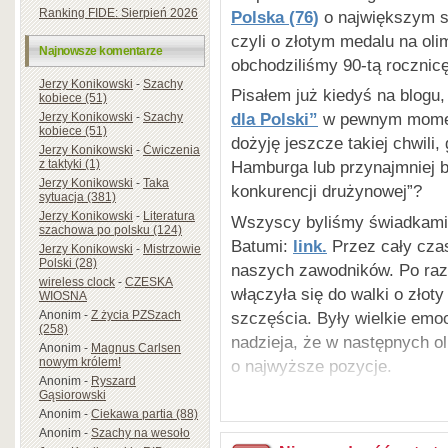
Ranking FIDE: Sierpień 2026
Polska (76)
o największym s
czyli o złotym medalu na ol
Najnowsze komentarze
obchodziliśmy 90-tą rocznic
Jerzy Konikowski
-
Szachy
Pisałem już kiedyś na blogu,
kobiece (51)
dla Polski”
w pewnym momenc
Jerzy Konikowski
-
Szachy
kobiece (51)
dożyję jeszcze takiej chwili
Jerzy Konikowski
-
Ćwiczenia
z taktyki (1)
Hamburga lub przynajmniej 
Jerzy Konikowski
-
Taka
konkurencji drużynowej”?
sytuacja (381)
Jerzy Konikowski
-
Literatura
Wszyscy byliśmy świadkami t
szachowa po polsku (124)
Batumi:
link.
Przez cały czas
Jerzy Konikowski
-
Mistrzowie
Polski (28)
naszych zawodników. Po raz
wireless clock
-
CZESKA
włączyła się do walki o złot
WIOSNA
szczęścia. Były wielkie emoc
Anonim
-
Z życia PZSzach
(258)
nadzieja, że w następnych o
Anonim
-
Magnus Carlsen
nowym królem!
o najwyższe pozycje.
Anonim
-
Ryszard
Na czym polegała ta niezwy
Gąsiorowski
Anonim
-
Ciekawa partia (88)
Odpowiedź jest bardzo prosta
Anonim
-
Szachy na wesoło
doskonale przygotowani debiu