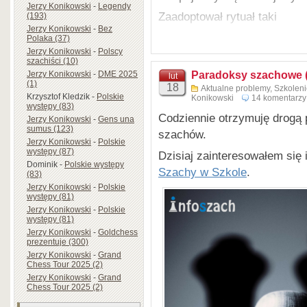
Jerzy Konikowski
-
Legendy
młodzieży
„Szachy dla prz
Zaadoptował rytuał taki
(193)
„Akiba Rubinstein”
zwrócił
Jerzy Konikowski
-
Bez
Co by wykazać objawów bra
Polaka (37)
zbudowali swoją potęgę na b
Jerzy Konikowski
-
Polscy
czyli debiut jest fundamente
I ku diagnozie auto stawiania
szachiści (10)
Jerzy Konikowski
-
DME 2025
Paradoksy szachowe 
lut
Tymczasem w Polsce „karm
Sam dopowiada na swe pyta
(1)
18
Aktualne problemy
,
Szkolen
Capablanki. Dlatego przez 
Krzysztof Kledzik
-
Polskie
Gardło nie boli ? – Nie boli –
Konikowski
14 komentarzy
występy (83)
dynamiczny rozwój polski
Codziennie otrzymuję drogą
Trudno oddycham ? – Nie, d
Jerzy Konikowski
-
Gens una
był, co wskazują sukcesy os
sumus (123)
szachów.
Czy się dziś smarkam ? – N
Jerzy Konikowski
-
Polskie
Jeszcze na sesji Młodzieżo
występy (87)
Dzisiaj zainteresowałem się
Człek ma optymizm pełen za
1999 r. dowiedziałem się, że 
Dominik
-
Polskie występy
Szachy w Szkole
.
(83)
„Studiuj końcówki, a w deb
Bo nie zaginął ni węch, ni s
Jerzy Konikowski
-
Polskie
występy (81)
Przez wiele lat początkowa f
Uf ! Zatem w pełni objawów b
Jerzy Konikowski
-
Polskie
nie znała nawet nazw debiut
występy (81)
A tu diagnoza jednak jest tak
Jerzy Konikowski
-
Goldchess
Ale bądźmy optymistami. Ma
prezentuje (300)
Gdy nie posiadasz żadnego 
którzy już preferują postęp.
Jerzy Konikowski
-
Grand
Chess Tour 2025 (2)
To afirmują ci naukowo
(autorzy Ireneusz Gawle i J
Jerzy Konikowski
-
Grand
Że masz KORONĘ BEZOB
Chess Tour 2025 (2)