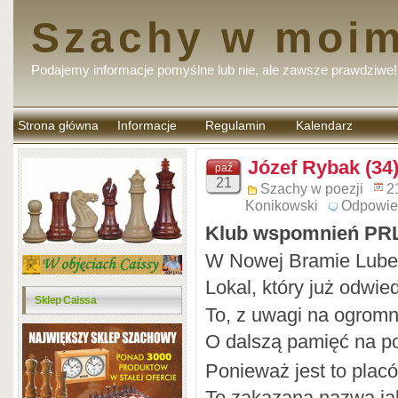
Szachy w moim
Podajemy informacje pomyślne lub nie, ale zawsze prawdziwe!
Strona główna
Informacje
Regulamin
Kalendarz
komentarzy
Józef Rybak (34
paź
21
Szachy w poezji
2
Konikowski
Odpowie
Klub wspomnień PR
W Nowej Bramie Lubel
Lokal, który już odwie
Sklep Caissa
To, z uwagi na ogromn
O dalszą pamięć na po
Ponieważ jest to pla
To zakazana nazwa j