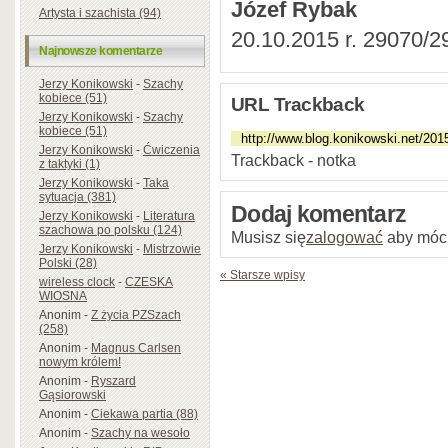
Józef Rybak
Artysta i szachista (94)
20.10.2015 r. 29070/2
Najnowsze komentarze
Jerzy Konikowski
-
Szachy
kobiece (51)
URL Trackback
Jerzy Konikowski
-
Szachy
kobiece (51)
Jerzy Konikowski
-
Ćwiczenia
Trackback - notka
z taktyki (1)
Jerzy Konikowski
-
Taka
sytuacja (381)
Dodaj komentarz
Jerzy Konikowski
-
Literatura
szachowa po polsku (124)
Musisz się
zalogować
aby móc
Jerzy Konikowski
-
Mistrzowie
Polski (28)
« Starsze wpisy
wireless clock
-
CZESKA
WIOSNA
Anonim
-
Z życia PZSzach
(258)
Anonim
-
Magnus Carlsen
nowym królem!
Anonim
-
Ryszard
Gąsiorowski
Anonim
-
Ciekawa partia (88)
Anonim
-
Szachy na wesoło