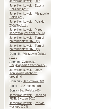
Jerzy Konikowski
-
RIP
Jerzy Konikowski
-
Z życia
PZSzach (253)
Jerzy Konikowski
-
Mistrzowie
Polski (25)
Jerzy Konikowski
-
Polskie
występy (111)
Jerzy Konikowski
-
Przed
końcówką jest debiut (236)
Jerzy Konikowski
-
Turniej
pretendentów 2026 (9)
Jerzy Konikowski
-
Turniej
pretendentów 2026 (9)
Dominik
-
Mistrzowie świata
(219)
Anonim
-
Żydowska
Encyklopedia Szachowa (7)
Jerzy Konikowski
-
Jerzy
Konikowski obchodzi
urodziny!
Dominik
-
Bez Polaka (40)
Editor
-
Bez Polaka (40)
Sonix
-
Bez Polaka (40)
Jerzy Konikowski
-
Ranking
FIDE: Styczeń 2026
Jerzy Konikowski
-
Polskie
występy (103)