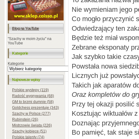
Nie wymieniam jego p
Co mogło przyczynić s
Odwiedzający ten zak
Blog na YouTube
Będzie też miał wspom
"Szachy w moim życiu" na
YouTube
Zebrane eksponaty pr
Kategorie
Jak szybko takie czas
Kategorie
Powstała nowa siedzi
Licznych już powstał
Najnowsze wpisy
Takich jak aparatów do 
Polskie występy (119)
Oraz kompletów do gr
Radość wygrywania (68)
GM to brzmi dumnie (58)
Przy tej okazji posilić
Goldchess prezentuje (343)
Kosztując wiktuałów z
Szachy w Polsce (277)
Rubinstein (26)
Doznając przyjemnego
Mistrzowie świata (226)
Bo pamięć, tak staje 
Szachy kobiece (51)
Polskie talenty (74)