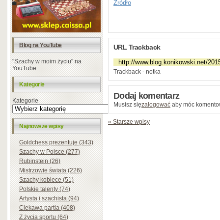
Źródło
Blog na YouTube
URL Trackback
"Szachy w moim życiu" na
YouTube
Trackback - notka
Kategorie
Dodaj komentarz
Kategorie
Musisz się
zalogować
aby móc komento
« Starsze wpisy
Najnowsze wpisy
Goldchess prezentuje (343)
Szachy w Polsce (277)
Rubinstein (26)
Mistrzowie świata (226)
Szachy kobiece (51)
Polskie talenty (74)
Artysta i szachista (94)
Ciekawa partia (408)
Z życia sportu (64)