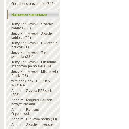
Goldchess prezentuje (342)
Najnowsze komentarze
Jerzy Konikowski
-
Szachy
kobiece (51)
Jerzy Konikowski
-
Szachy
kobiece (51)
Jerzy Konikowski
-
Ćwiczenia
z taktyki (1)
Jerzy Konikowski
-
Taka
sytuacja (381)
Jerzy Konikowski
-
Literatura
szachowa po polsku (124)
Jerzy Konikowski
-
Mistrzowie
Polski (28)
wireless clock
-
CZESKA
WIOSNA
Anonim
-
Z życia PZSzach
(258)
Anonim
-
Magnus Carlsen
nowym królem!
Anonim
-
Ryszard
Gąsiorowski
Anonim
-
Ciekawa partia (88)
Anonim
-
Szachy na wesoło