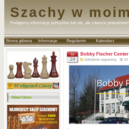
Szachy w moim
Podajemy informacje pomyślne lub nie, ale zawsze prawdziwe!
Strona główna
Informacje
Regulamin
Kalendarz
komentarzy
Bobby Fischer Center
lis
24
Szkolenie zagranicą
24 
Sklep Caissa