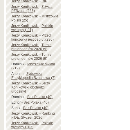
Jerzy Konikowski
-
RIP
Jerzy Konikowski
-
Z życia
PZSzach (253)
Jerzy Konikowski
-
Mistrzowie
Polski (25)
Jerzy Konikowski
-
Polskie
występy (111)
Jerzy Konikowski
-
Przed
końcówką jest debiut (236)
Jerzy Konikowski
-
Turniej
pretendentów 2026 (9)
Jerzy Konikowski
-
Turniej
pretendentów 2026 (9)
Dominik
-
Mistrzowie świata
(219)
Anonim
-
Żydowska
Encyklopedia Szachowa (7)
Jerzy Konikowski
-
Jerzy
Konikowski obchodzi
urodziny!
Dominik
-
Bez Polaka (40)
Editor
-
Bez Polaka (40)
Sonix
-
Bez Polaka (40)
Jerzy Konikowski
-
Ranking
FIDE: Styczeń 2026
Jerzy Konikowski
-
Polskie
występy (103)