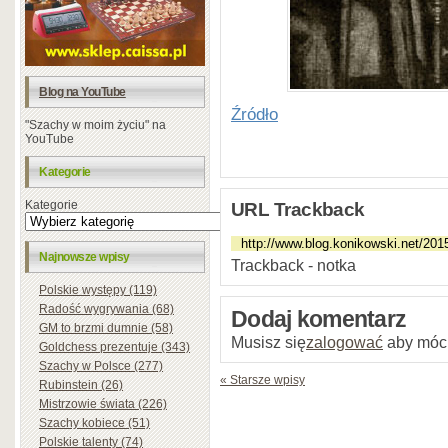
Blog na YouTube
Źródło
"Szachy w moim życiu" na
YouTube
Kategorie
Kategorie
URL Trackback
Najnowsze wpisy
Trackback - notka
Polskie występy (119)
Radość wygrywania (68)
Dodaj komentarz
GM to brzmi dumnie (58)
Musisz się
zalogować
aby móc
Goldchess prezentuje (343)
Szachy w Polsce (277)
« Starsze wpisy
Rubinstein (26)
Mistrzowie świata (226)
Szachy kobiece (51)
Polskie talenty (74)