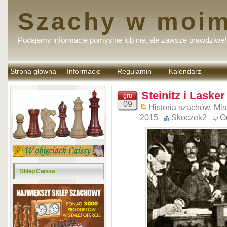
Szachy w moim
Podajemy informacje pomyślne lub nie, ale zawsze prawdziwe!
Strona główna
Informacje
Regulamin
Kalendarz
komentarzy
Steinitz i Lasker
gru
09
Historia szachów
,
Mis
2015
Skoczek2
O
Sklep Caissa