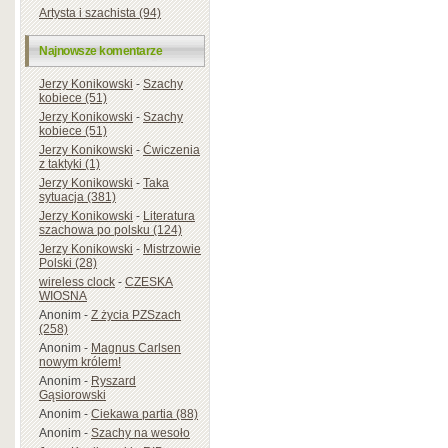
Artysta i szachista (94)
Najnowsze komentarze
Jerzy Konikowski
-
Szachy
kobiece (51)
Jerzy Konikowski
-
Szachy
kobiece (51)
Jerzy Konikowski
-
Ćwiczenia
z taktyki (1)
Jerzy Konikowski
-
Taka
sytuacja (381)
Jerzy Konikowski
-
Literatura
szachowa po polsku (124)
Jerzy Konikowski
-
Mistrzowie
Polski (28)
wireless clock
-
CZESKA
WIOSNA
Anonim
-
Z życia PZSzach
(258)
Anonim
-
Magnus Carlsen
nowym królem!
Anonim
-
Ryszard
Gąsiorowski
Anonim
-
Ciekawa partia (88)
Anonim
-
Szachy na wesoło