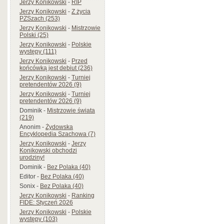
Jerzy Konikowski
-
RIP
Jerzy Konikowski
-
Z życia
PZSzach (253)
Jerzy Konikowski
-
Mistrzowie
Polski (25)
Jerzy Konikowski
-
Polskie
występy (111)
Jerzy Konikowski
-
Przed
końcówką jest debiut (236)
Jerzy Konikowski
-
Turniej
pretendentów 2026 (9)
Jerzy Konikowski
-
Turniej
pretendentów 2026 (9)
Dominik
-
Mistrzowie świata
(219)
Anonim
-
Żydowska
Encyklopedia Szachowa (7)
Jerzy Konikowski
-
Jerzy
Konikowski obchodzi
urodziny!
Dominik
-
Bez Polaka (40)
Editor
-
Bez Polaka (40)
Sonix
-
Bez Polaka (40)
Jerzy Konikowski
-
Ranking
FIDE: Styczeń 2026
Jerzy Konikowski
-
Polskie
występy (103)