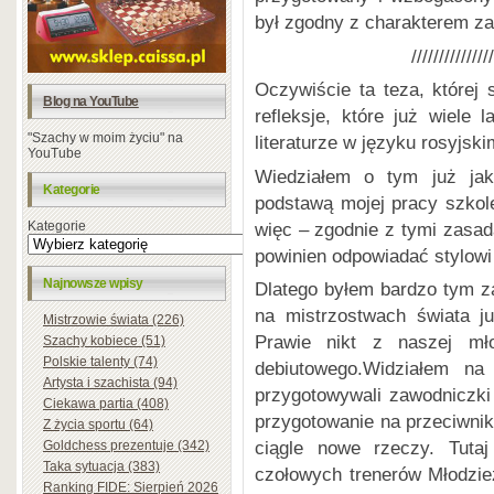
był zgodny z charakterem z
///////////////
Oczywiście ta teza, której
Blog na YouTube
refleksje, które już wiele
"Szachy w moim życiu" na
literaturze w języku rosyjski
YouTube
Wiedziałem o tym już jak
Kategorie
podstawą mojej pracy szko
więc – zgodnie z tymi zasada
Kategorie
powinien odpowiadać stylowi
Najnowsze wpisy
Dlatego byłem bardzo tym 
na mistrzostwach świata j
Mistrzowie świata (226)
Prawie nikt z naszej mło
Szachy kobiece (51)
Polskie talenty (74)
debiutowego.Widziałem na
Artysta i szachista (94)
przygotowywali zawodniczki 
Ciekawa partia (408)
przygotowanie na przeciwni
Z życia sportu (64)
ciągle nowe rzeczy. Tutaj
Goldchess prezentuje (342)
Taka sytuacja (383)
czołowych trenerów Młodzi
Ranking FIDE: Sierpień 2026