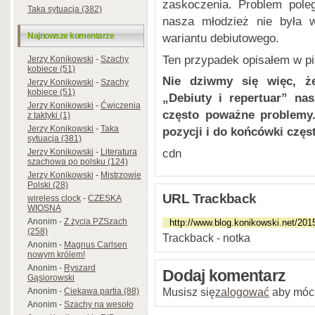
zaskoczenia. Problem pole
Taka sytuacja (382)
nasza młodzież nie była w
Najnowsze komentarze
wariantu debiutowego.
Ten przypadek opisałem w p
Jerzy Konikowski
-
Szachy
kobiece (51)
Nie dziwmy się więc, że
Jerzy Konikowski
-
Szachy
kobiece (51)
„Debiuty i repertuar” na
Jerzy Konikowski
-
Ćwiczenia
często poważne problemy.
z taktyki (1)
Jerzy Konikowski
-
Taka
pozycji i do końcówki czę
sytuacja (381)
cdn
Jerzy Konikowski
-
Literatura
szachowa po polsku (124)
Jerzy Konikowski
-
Mistrzowie
Polski (28)
URL Trackback
wireless clock
-
CZESKA
WIOSNA
Anonim
-
Z życia PZSzach
(258)
Trackback - notka
Anonim
-
Magnus Carlsen
nowym królem!
Anonim
-
Ryszard
Dodaj komentarz
Gąsiorowski
Musisz się
zalogować
aby móc
Anonim
-
Ciekawa partia (88)
Anonim
-
Szachy na wesoło