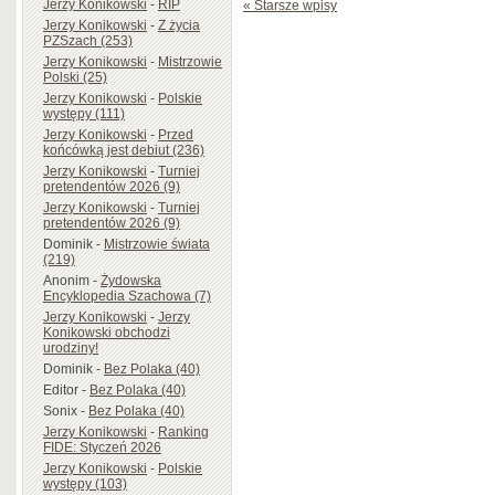
Jerzy Konikowski
-
RIP
« Starsze wpisy
Jerzy Konikowski
-
Z życia
PZSzach (253)
Jerzy Konikowski
-
Mistrzowie
Polski (25)
Jerzy Konikowski
-
Polskie
występy (111)
Jerzy Konikowski
-
Przed
końcówką jest debiut (236)
Jerzy Konikowski
-
Turniej
pretendentów 2026 (9)
Jerzy Konikowski
-
Turniej
pretendentów 2026 (9)
Dominik
-
Mistrzowie świata
(219)
Anonim
-
Żydowska
Encyklopedia Szachowa (7)
Jerzy Konikowski
-
Jerzy
Konikowski obchodzi
urodziny!
Dominik
-
Bez Polaka (40)
Editor
-
Bez Polaka (40)
Sonix
-
Bez Polaka (40)
Jerzy Konikowski
-
Ranking
FIDE: Styczeń 2026
Jerzy Konikowski
-
Polskie
występy (103)