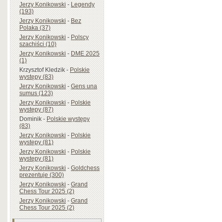
Jerzy Konikowski
-
Legendy
(193)
Jerzy Konikowski
-
Bez
Polaka (37)
Jerzy Konikowski
-
Polscy
szachiści (10)
Jerzy Konikowski
-
DME 2025
(1)
Krzysztof Kledzik
-
Polskie
występy (83)
Jerzy Konikowski
-
Gens una
sumus (123)
Jerzy Konikowski
-
Polskie
występy (87)
Dominik
-
Polskie występy
(83)
Jerzy Konikowski
-
Polskie
występy (81)
Jerzy Konikowski
-
Polskie
występy (81)
Jerzy Konikowski
-
Goldchess
prezentuje (300)
Jerzy Konikowski
-
Grand
Chess Tour 2025 (2)
Jerzy Konikowski
-
Grand
Chess Tour 2025 (2)