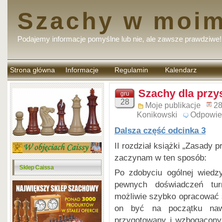
Szachy w moim
Podajemy informacje pomyślne lub nie, ale zawsze prawdziwe!
Strona główna
Informacje
Regulamin
Kalendarz
komentarzy
Szachy dla przy
gru
28
Moje publikacje
28
Konikowski
Odpowie
Dalsza część odcinka 3
II rozdział książki „Zasady
zaczynam w ten sposób:
Sklep Caissa
Po zdobyciu ogólnej wiedz
pewnych doświadczeń tur
możliwie szybko opracować s
on być na początku naw
przygotowany i wzbogacony