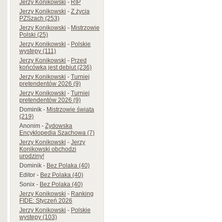
Jerzy Konikowski
-
RIP
Jerzy Konikowski
-
Z życia
PZSzach (253)
Jerzy Konikowski
-
Mistrzowie
Polski (25)
Jerzy Konikowski
-
Polskie
występy (111)
Jerzy Konikowski
-
Przed
końcówką jest debiut (236)
Jerzy Konikowski
-
Turniej
pretendentów 2026 (9)
Jerzy Konikowski
-
Turniej
pretendentów 2026 (9)
Dominik
-
Mistrzowie świata
(219)
Anonim
-
Żydowska
Encyklopedia Szachowa (7)
Jerzy Konikowski
-
Jerzy
Konikowski obchodzi
urodziny!
Dominik
-
Bez Polaka (40)
Editor
-
Bez Polaka (40)
Sonix
-
Bez Polaka (40)
Jerzy Konikowski
-
Ranking
FIDE: Styczeń 2026
Jerzy Konikowski
-
Polskie
występy (103)