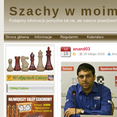
Szachy w moim
Podajemy informacje pomyślne lub nie, ale zawsze prawdziwe!
Strona główna
Informacje
Regulamin
Kalendarz
komentarzy
anand03
lut
18
18 lutego 2016
Jer
Sklep Caissa