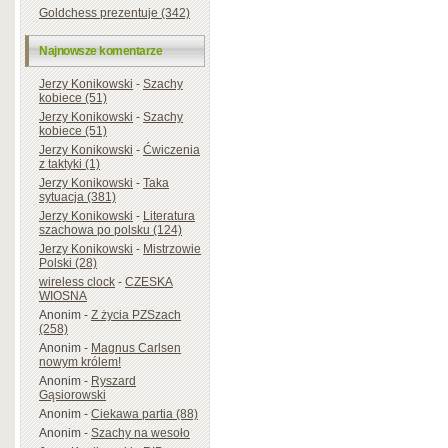
Goldchess prezentuje (342)
Najnowsze komentarze
Jerzy Konikowski
-
Szachy
kobiece (51)
Jerzy Konikowski
-
Szachy
kobiece (51)
Jerzy Konikowski
-
Ćwiczenia
z taktyki (1)
Jerzy Konikowski
-
Taka
sytuacja (381)
Jerzy Konikowski
-
Literatura
szachowa po polsku (124)
Jerzy Konikowski
-
Mistrzowie
Polski (28)
wireless clock
-
CZESKA
WIOSNA
Anonim
-
Z życia PZSzach
(258)
Anonim
-
Magnus Carlsen
nowym królem!
Anonim
-
Ryszard
Gąsiorowski
Anonim
-
Ciekawa partia (88)
Anonim
-
Szachy na wesoło