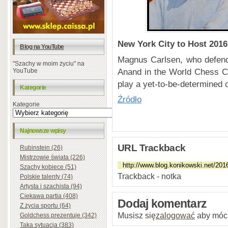
New York City to Host 20
Blog na YouTube
Magnus Carlsen, who defende
"Szachy w moim życiu" na
Anand in the World Chess Ch
YouTube
play a yet-to-be-determined 
Kategorie
Źródło
Kategorie
Najnowsze wpisy
URL Trackback
Rubinstein (26)
Mistrzowie świata (226)
Szachy kobiece (51)
Trackback - notka
Polskie talenty (74)
Artysta i szachista (94)
Ciekawa partia (408)
Dodaj komentarz
Z życia sportu (64)
Musisz się
zalogować
aby móc
Goldchess prezentuje (342)
Taka sytuacja (383)