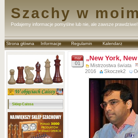
Szachy w moim
Podajemy informacje pomyślne lub nie, ale zawsze prawdziwe!
Strona główna
Informacje
Regulamin
Kalendarz
komentarzy
„New York, New
mar
01
Mistrzostwa świata
2016
Skoczek2
O
Sklep Caissa