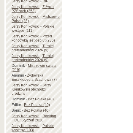
Jerzy Konikowski
-
RIP
Jerzy Konikowski
-
Z życia
PZSzach (253)
Jerzy Konikowski
-
Mistrzowie
Polski (25)
Jerzy Konikowski
-
Polskie
występy (111)
Jerzy Konikowski
-
Przed
końcówką jest debiut (236)
Jerzy Konikowski
-
Turniej
pretendentów 2026 (9)
Jerzy Konikowski
-
Turniej
pretendentów 2026 (9)
Dominik
-
Mistrzowie świata
(219)
Anonim
-
Żydowska
Encyklopedia Szachowa (7)
Jerzy Konikowski
-
Jerzy
Konikowski obchodzi
urodziny!
Dominik
-
Bez Polaka (40)
Editor
-
Bez Polaka (40)
Sonix
-
Bez Polaka (40)
Jerzy Konikowski
-
Ranking
FIDE: Styczeń 2026
Jerzy Konikowski
-
Polskie
występy (103)