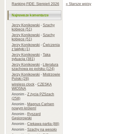
« Starsze wpisy
Ranking FIDE: Sierpień 2026
Najnowsze komentarze
Jerzy Konikowski
-
Szachy
kobiece (51)
Jerzy Konikowski
-
Szachy
kobiece (51)
Jerzy Konikowski
-
Ćwiczenia
z taktyki (1)
Jerzy Konikowski
-
Taka
sytuacja (381)
Jerzy Konikowski
-
Literatura
szachowa po polsku (124)
Jerzy Konikowski
-
Mistrzowie
Polski (28)
wireless clock
-
CZESKA
WIOSNA
Anonim
-
Z życia PZSzach
(258)
Anonim
-
Magnus Carlsen
nowym królem!
Anonim
-
Ryszard
Gąsiorowski
Anonim
-
Ciekawa partia (88)
Anonim
-
Szachy na wesoło