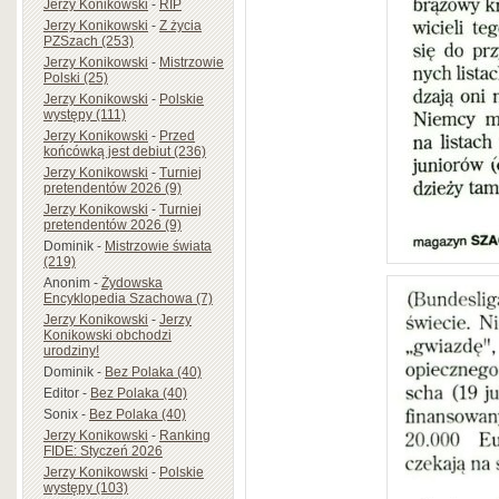
Jerzy Konikowski
-
RIP
Jerzy Konikowski
-
Z życia
PZSzach (253)
Jerzy Konikowski
-
Mistrzowie
Polski (25)
Jerzy Konikowski
-
Polskie
występy (111)
Jerzy Konikowski
-
Przed
końcówką jest debiut (236)
Jerzy Konikowski
-
Turniej
pretendentów 2026 (9)
Jerzy Konikowski
-
Turniej
pretendentów 2026 (9)
Dominik
-
Mistrzowie świata
(219)
Anonim
-
Żydowska
Encyklopedia Szachowa (7)
Jerzy Konikowski
-
Jerzy
Konikowski obchodzi
urodziny!
Dominik
-
Bez Polaka (40)
Editor
-
Bez Polaka (40)
Sonix
-
Bez Polaka (40)
Jerzy Konikowski
-
Ranking
FIDE: Styczeń 2026
Jerzy Konikowski
-
Polskie
występy (103)