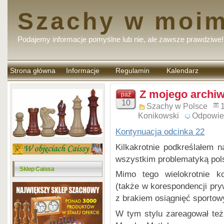
Szachy w moim
Podajemy informacje pomyślne lub nie, ale zawsze prawdziwe!
Strona główna
Informacje
Regulamin
Kalendarz
komentarzy
Z mojego archi
paź
10
Szachy w Polsce
Konikowski
Odpowie
Kontynuacja odcinka 22
Kilkakrotnie podkreślałem n
wszystkim problematyką pol
Sklep Caissa
Mimo tego wielokrotnie k
(także w korespondencji pr
z brakiem osiągnięć sportow
W tym stylu zareagował te