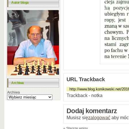
Autor bloga
URL Trackback
Archiwa
Archiwa
Trackback - notka
Dodaj komentarz
Musisz się
zalogować
aby móc
« Starsze wpisy