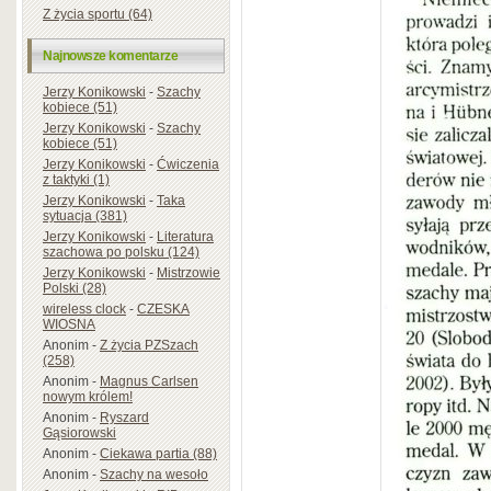
Z życia sportu (64)
Najnowsze komentarze
Jerzy Konikowski
-
Szachy
kobiece (51)
Jerzy Konikowski
-
Szachy
kobiece (51)
Jerzy Konikowski
-
Ćwiczenia
z taktyki (1)
Jerzy Konikowski
-
Taka
sytuacja (381)
Jerzy Konikowski
-
Literatura
szachowa po polsku (124)
Jerzy Konikowski
-
Mistrzowie
Polski (28)
wireless clock
-
CZESKA
WIOSNA
Anonim
-
Z życia PZSzach
(258)
Anonim
-
Magnus Carlsen
nowym królem!
Anonim
-
Ryszard
Gąsiorowski
Anonim
-
Ciekawa partia (88)
Anonim
-
Szachy na wesoło