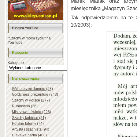
Marek Matlak oraz arcym
miesięcznika „Magazyn Szach
Tak odpowiedziałem na te z
10/2003):
Blog na YouTube
"Szachy w moim życiu" na
YouTube
Kategorie
Kategorie
Najnowsze wpisy
GM to brzmi dumnie (58)
Goldchess prezentuje (343)
Szachy w Polsce (277)
Rubinstein (26)
Mistrzowie świata (226)
Szachy kobiece (51)
Polskie talenty (74)
Artysta i szachista (94)
Ciekawa partia (408)