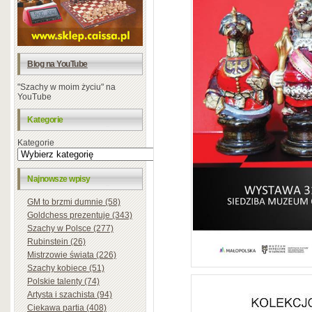
Blog na YouTube
"Szachy w moim życiu" na
YouTube
Kategorie
Kategorie
Najnowsze wpisy
GM to brzmi dumnie (58)
Goldchess prezentuje (343)
Szachy w Polsce (277)
Rubinstein (26)
Mistrzowie świata (226)
Szachy kobiece (51)
Polskie talenty (74)
Artysta i szachista (94)
Ciekawa partia (408)