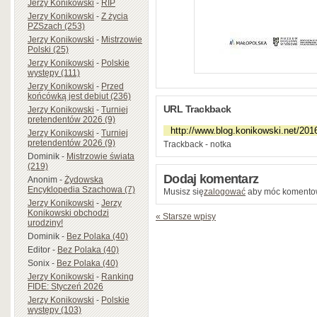
Jerzy Konikowski
-
RIP
Jerzy Konikowski
-
Z życia
PZSzach (253)
Jerzy Konikowski
-
Mistrzowie
Polski (25)
Jerzy Konikowski
-
Polskie
występy (111)
Jerzy Konikowski
-
Przed
końcówką jest debiut (236)
URL Trackback
Jerzy Konikowski
-
Turniej
pretendentów 2026 (9)
Jerzy Konikowski
-
Turniej
pretendentów 2026 (9)
Trackback - notka
Dominik
-
Mistrzowie świata
(219)
Dodaj komentarz
Anonim
-
Żydowska
Encyklopedia Szachowa (7)
Musisz się
zalogować
aby móc komento
Jerzy Konikowski
-
Jerzy
Konikowski obchodzi
« Starsze wpisy
urodziny!
Dominik
-
Bez Polaka (40)
Editor
-
Bez Polaka (40)
Sonix
-
Bez Polaka (40)
Jerzy Konikowski
-
Ranking
FIDE: Styczeń 2026
Jerzy Konikowski
-
Polskie
występy (103)