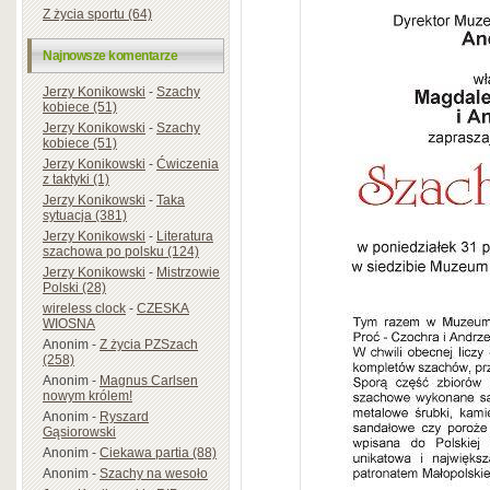
Z życia sportu (64)
Najnowsze komentarze
Jerzy Konikowski
-
Szachy
kobiece (51)
Jerzy Konikowski
-
Szachy
kobiece (51)
Jerzy Konikowski
-
Ćwiczenia
z taktyki (1)
Jerzy Konikowski
-
Taka
sytuacja (381)
Jerzy Konikowski
-
Literatura
szachowa po polsku (124)
Jerzy Konikowski
-
Mistrzowie
Polski (28)
wireless clock
-
CZESKA
WIOSNA
Anonim
-
Z życia PZSzach
(258)
Anonim
-
Magnus Carlsen
nowym królem!
Anonim
-
Ryszard
Gąsiorowski
Anonim
-
Ciekawa partia (88)
Anonim
-
Szachy na wesoło