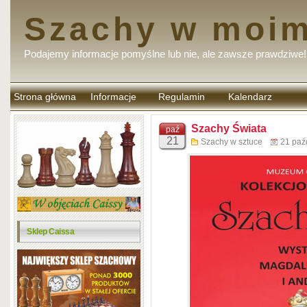
Szachy w moim
Podajemy informacje pomyślne lub nie, ale zawsze prawdziwe!
Strona główna
Informacje
Regulamin
Kalendarz
komentarzy
Szachy Świata
paź
21
Szachy w sztuce
21 paź
Sklep Caissa