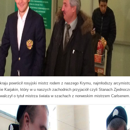
kraju powrócił rosyjski mistrz rodem z naszego Krymu, najmłodszy arcymistr
ie Karjakin, który w u naszych zachodnich przyjaciół czyli Stanach Zjednoc
walczył o tytuł mistrza świata w szachach z norweskim mistrzem Carlsenem