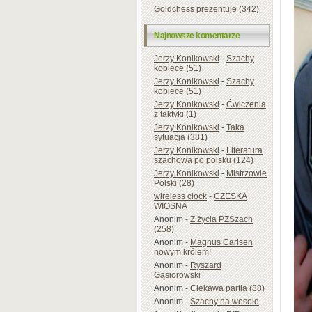
Goldchess prezentuje (342)
Najnowsze komentarze
Jerzy Konikowski
-
Szachy
kobiece (51)
Jerzy Konikowski
-
Szachy
kobiece (51)
Jerzy Konikowski
-
Ćwiczenia
z taktyki (1)
Jerzy Konikowski
-
Taka
sytuacja (381)
Jerzy Konikowski
-
Literatura
szachowa po polsku (124)
Jerzy Konikowski
-
Mistrzowie
Polski (28)
wireless clock
-
CZESKA
WIOSNA
Anonim
-
Z życia PZSzach
(258)
Anonim
-
Magnus Carlsen
nowym królem!
Anonim
-
Ryszard
Gąsiorowski
Anonim
-
Ciekawa partia (88)
Anonim
-
Szachy na wesoło