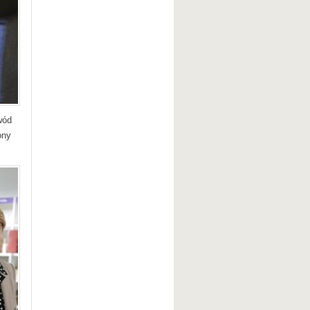
wód
ony