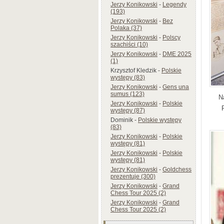
Jerzy Konikowski
-
Legendy
(193)
Jerzy Konikowski
-
Bez
Polaka (37)
Jerzy Konikowski
-
Polscy
szachiści (10)
Jerzy Konikowski
-
DME 2025
(1)
Krzysztof Kledzik
-
Polskie
występy (83)
Jerzy Konikowski
-
Gens una
sumus (123)
N
Jerzy Konikowski
-
Polskie
występy (87)
Dominik
-
Polskie występy
(83)
Jerzy Konikowski
-
Polskie
występy (81)
Jerzy Konikowski
-
Polskie
występy (81)
Jerzy Konikowski
-
Goldchess
prezentuje (300)
Jerzy Konikowski
-
Grand
Chess Tour 2025 (2)
Jerzy Konikowski
-
Grand
Chess Tour 2025 (2)