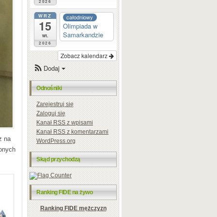
2026
WRZ
całodniowy
15
Olimpiada w
Samarkandzie
wt.
2026
Zobacz kalendarz
Dodaj
Odnośniki
Zarejestruj się
Zaloguj się
Kanał
RSS
z wpisami
Kanał
RSS
z komentarzami
z na
WordPress.org
zonych
Skąd przychodzą
.
Ranking FIDE na żywo
Ranking FIDE mężczyzn