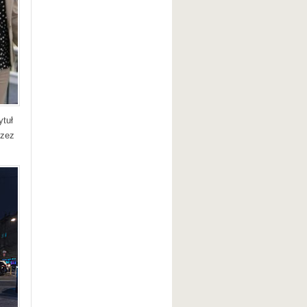
ytuł
rzez