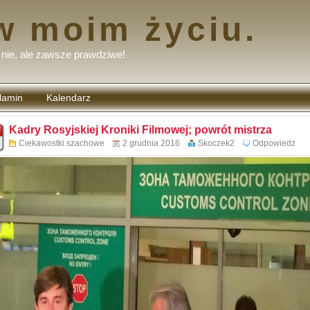
w moim życiu.
nie, ale zawsze prawdziwe!
lamin
Kalendarz
tarzy
Kadry Rosyjskiej Kroniki Filmowej; powrót mistrza
Ciekawostki szachowe
2 grudnia 2016
Skoczek2
Odpowiedz