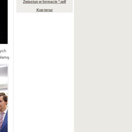
Zwiastun w formacie *.pdf
Kup teraz
nych
plamą.