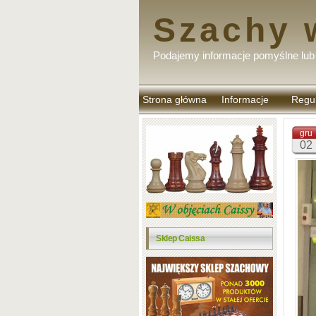
Szachy 
Podajemy informacje pomyślne lub 
Strona główna
Informacje
Regu
komen
gru
02
Sklep Caissa