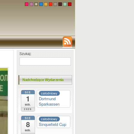
Szukaj:
Nadchodzące Wydarzenia
SIE
całodniowy
1
Dortmund
Sparkassen
sob.
2026
SIE
całodniowy
8
Sinquefield Cup
sob.