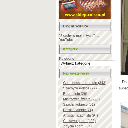
Blog na YouTube
"Szachy w moim życiu" na
YouTube
Kategorie
Kategorie
Najnowsze wpisy
Do 
Goldchess prezentuje (343)
świec
Szachy w Polsce (277)
Rubinstein (26)
Mistrzowie świata (226)
Szachy kobiece (51)
Polskie talenty (74)
Artysta i szachista (94)
Ciekawa partia (408)
Z życia sportu (64)