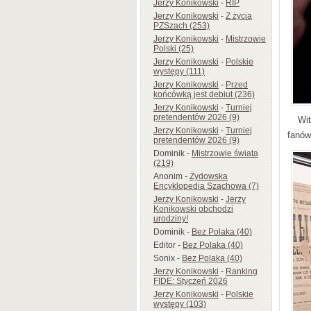
Jerzy Konikowski
-
RIP
Jerzy Konikowski
-
Z życia
PZSzach (253)
Jerzy Konikowski
-
Mistrzowie
Polski (25)
Jerzy Konikowski
-
Polskie
występy (111)
Jerzy Konikowski
-
Przed
końcówką jest debiut (236)
Jerzy Konikowski
-
Turniej
pretendentów 2026 (9)
Wit
Jerzy Konikowski
-
Turniej
fanów
pretendentów 2026 (9)
Dominik
-
Mistrzowie świata
(219)
Anonim
-
Żydowska
Encyklopedia Szachowa (7)
Jerzy Konikowski
-
Jerzy
Konikowski obchodzi
urodziny!
Dominik
-
Bez Polaka (40)
Editor
-
Bez Polaka (40)
Sonix
-
Bez Polaka (40)
Jerzy Konikowski
-
Ranking
FIDE: Styczeń 2026
Jerzy Konikowski
-
Polskie
występy (103)