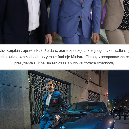
trz Karjakin zapowiedział, że do czasu rozpoczęcia kolejnego cyklu walki o t
trza świata w szachach przyjmuje funkcje Ministra Obrony zaproponowaną p
prezydenta Putina; na ten czas zbudował fortecę szachową.