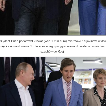
ezydent Putin podarował krawat (wart 1 mln euro) mistrzowi Karjakinowi w do
mięci zainwestowania 1 mln euro w jego przygotowanie do walki o powrót kor
szachów do Rosji.