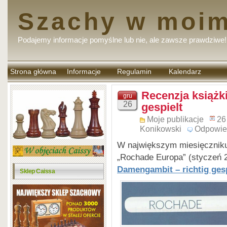
Szachy w moim
Podajemy informacje pomyślne lub nie, ale zawsze prawdziwe!
Strona główna
Informacje
Regulamin
Kalendarz
komentarzy
Recenzja książk
gru
26
gespielt
Moje publikacje
26
Konikowski
Odpowie
W największym miesięcznik
„Rochade Europa” (styczeń 2
Damengambit – richtig gesp
Sklep Caissa