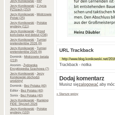
Jerzy Konikowski
-
RIP
Jerzy Konikowski
-
Z życia
PZSzach (253)
Jerzy Konikowski
-
Mistrzowie
Polski (25)
Jerzy Konikowski
-
Polskie
występy (111)
Jerzy Konikowski
-
Przed
końcówką jest debiut (236)
Jerzy Konikowski
-
Turniej
pretendentów 2026 (9)
Jerzy Konikowski
-
Turniej
URL Trackback
pretendentów 2026 (9)
Dominik
-
Mistrzowie świata
(219)
Trackback - notka
Anonim
-
Żydowska
Encyklopedia Szachowa (7)
Jerzy Konikowski
-
Jerzy
Dodaj komentarz
Konikowski obchodzi
urodziny!
Musisz się
zalogować
aby móc
Dominik
-
Bez Polaka (40)
Editor
-
Bez Polaka (40)
« Starsze wpisy
Sonix
-
Bez Polaka (40)
Jerzy Konikowski
-
Ranking
FIDE: Styczeń 2026
Jerzy Konikowski
-
Polskie
występy (103)