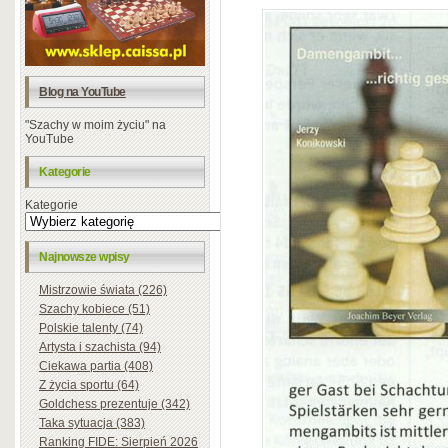
Blog na YouTube
"Szachy w moim życiu" na
YouTube
Kategorie
Kategorie
Najnowsze wpisy
Mistrzowie świata (226)
Szachy kobiece (51)
Polskie talenty (74)
Artysta i szachista (94)
Ciekawa partia (408)
Z życia sportu (64)
Goldchess prezentuje (342)
Taka sytuacja (383)
Ranking FIDE: Sierpień 2026