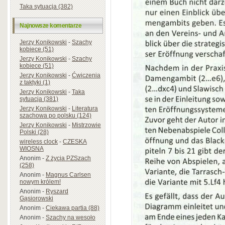
Taka sytuacja (382)
Najnowsze komentarze
Jerzy Konikowski
-
Szachy
kobiece (51)
Jerzy Konikowski
-
Szachy
kobiece (51)
Jerzy Konikowski
-
Ćwiczenia
z taktyki (1)
Jerzy Konikowski
-
Taka
sytuacja (381)
Jerzy Konikowski
-
Literatura
szachowa po polsku (124)
Jerzy Konikowski
-
Mistrzowie
Polski (28)
wireless clock
-
CZESKA
WIOSNA
Anonim
-
Z życia PZSzach
(258)
Anonim
-
Magnus Carlsen
nowym królem!
Anonim
-
Ryszard
Gąsiorowski
Anonim
-
Ciekawa partia (88)
Anonim
-
Szachy na wesoło