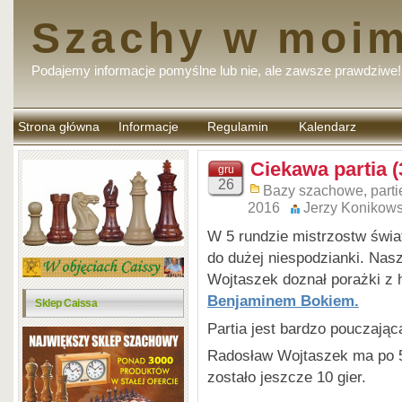
Szachy w moim
Podajemy informacje pomyślne lub nie, ale zawsze prawdziwe!
Strona główna
Informacje
Regulamin
Kalendarz
komentarzy
Ciekawa partia (
gru
26
Bazy szachowe, parti
2016
Jerzy Konikows
W 5 rundzie mistrzostw świ
do dużej niespodzianki. Nas
Wojtaszek doznał porażki z 
Benjaminem Bokiem.
Sklep Caissa
Partia jest bardzo pouczając
Radosław Wojtaszek ma po 5 
zostało jeszcze 10 gier.