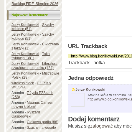
Ranking FIDE: Sierpień 2026
Najnowsze komentarze
Jerzy Konikowski
-
Szachy
kobiece (51)
Jerzy Konikowski
-
Szachy
kobiece (51)
Jerzy Konikowski
-
Ćwiczenia
URL Trackback
z taktyki (1)
Jerzy Konikowski
-
Taka
sytuacja (381)
Trackback - notka
Jerzy Konikowski
-
Literatura
szachowa po polsku (124)
Jerzy Konikowski
-
Mistrzowie
Jedna odpowiedź
Polski (28)
wireless clock
-
CZESKA
WIOSNA
Jerzy Konikowski
Anonim
-
Z życia PZSzach
Atak na króla w centrum i 
(258)
http://www.blog.konikowski.
Anonim
-
Magnus Carlsen
nowym królem!
Anonim
-
Ryszard
Gąsiorowski
Dodaj komentarz
Anonim
-
Ciekawa partia (88)
Musisz się
zalogować
aby móc
Anonim
-
Szachy na wesoło