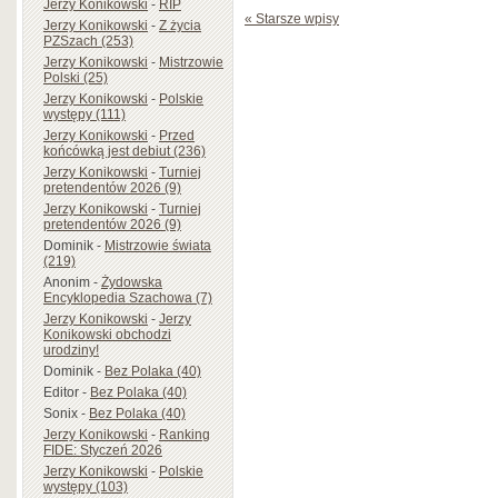
Jerzy Konikowski
-
RIP
« Starsze wpisy
Jerzy Konikowski
-
Z życia
PZSzach (253)
Jerzy Konikowski
-
Mistrzowie
Polski (25)
Jerzy Konikowski
-
Polskie
występy (111)
Jerzy Konikowski
-
Przed
końcówką jest debiut (236)
Jerzy Konikowski
-
Turniej
pretendentów 2026 (9)
Jerzy Konikowski
-
Turniej
pretendentów 2026 (9)
Dominik
-
Mistrzowie świata
(219)
Anonim
-
Żydowska
Encyklopedia Szachowa (7)
Jerzy Konikowski
-
Jerzy
Konikowski obchodzi
urodziny!
Dominik
-
Bez Polaka (40)
Editor
-
Bez Polaka (40)
Sonix
-
Bez Polaka (40)
Jerzy Konikowski
-
Ranking
FIDE: Styczeń 2026
Jerzy Konikowski
-
Polskie
występy (103)