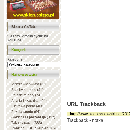
Blog na YouTube
"Szachy w moim życiu" na
YouTube
Kategorie
Kategorie
Najnowsze wpisy
Mistrzowie świata (226)
Szachy kobiece (51)
Polskie talenty (74)
Artysta i szachista (94)
URL Trackback
Ciekawa partia (408)
Z życia sportu (64)
Goldchess prezentuje (342)
Trackback - notka
Taka sytuacja (383)
Ranking FIDE: Sierpień 2026