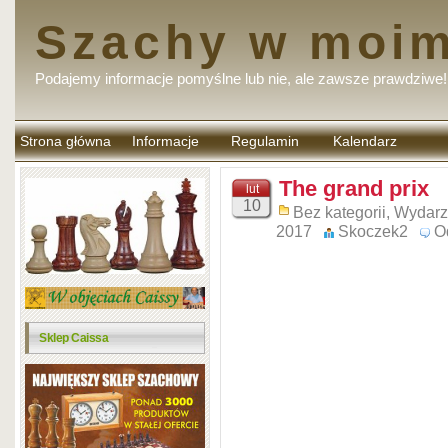
Szachy w moim
Podajemy informacje pomyślne lub nie, ale zawsze prawdziwe!
Strona główna
Informacje
Regulamin
Kalendarz
komentarzy
The grand prix
lut
10
Bez kategorii
,
Wydarz
2017
Skoczek2
O
Sklep Caissa