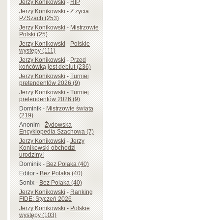
Jerzy Konikowski
-
RIP
Jerzy Konikowski
-
Z życia
PZSzach (253)
Jerzy Konikowski
-
Mistrzowie
Polski (25)
Jerzy Konikowski
-
Polskie
występy (111)
Jerzy Konikowski
-
Przed
końcówką jest debiut (236)
Jerzy Konikowski
-
Turniej
pretendentów 2026 (9)
Jerzy Konikowski
-
Turniej
pretendentów 2026 (9)
Dominik
-
Mistrzowie świata
(219)
Anonim
-
Żydowska
Encyklopedia Szachowa (7)
Jerzy Konikowski
-
Jerzy
Konikowski obchodzi
urodziny!
Dominik
-
Bez Polaka (40)
Editor
-
Bez Polaka (40)
Sonix
-
Bez Polaka (40)
Jerzy Konikowski
-
Ranking
FIDE: Styczeń 2026
Jerzy Konikowski
-
Polskie
występy (103)