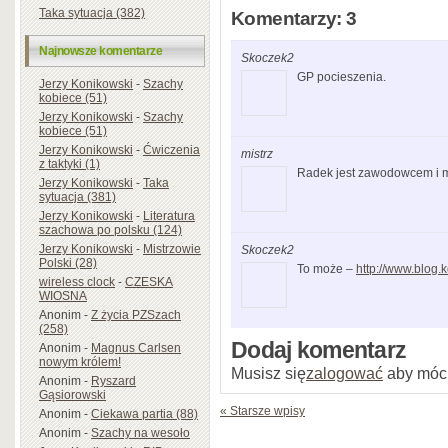
Taka sytuacja (382)
Komentarzy: 3
Najnowsze komentarze
Skoczek2
GP pocieszenia.
Jerzy Konikowski
-
Szachy
kobiece (51)
Jerzy Konikowski
-
Szachy
kobiece (51)
Jerzy Konikowski
-
Ćwiczenia
mistrz
z taktyki (1)
Radek jest zawodowcem i mu
Jerzy Konikowski
-
Taka
sytuacja (381)
Jerzy Konikowski
-
Literatura
szachowa po polsku (124)
Jerzy Konikowski
-
Mistrzowie
Skoczek2
Polski (28)
To może –
http://www.blog.
wireless clock
-
CZESKA
WIOSNA
Anonim
-
Z życia PZSzach
(258)
Dodaj komentarz
Anonim
-
Magnus Carlsen
nowym królem!
Musisz się
zalogować
aby móc
Anonim
-
Ryszard
Gąsiorowski
« Starsze wpisy
Anonim
-
Ciekawa partia (88)
Anonim
-
Szachy na wesoło