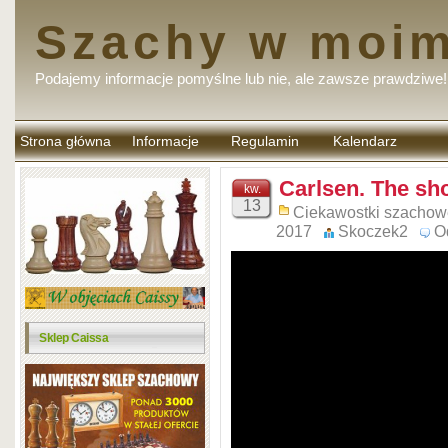
Szachy w moim
Podajemy informacje pomyślne lub nie, ale zawsze prawdziwe!
Strona główna
Informacje
Regulamin
Kalendarz
komentarzy
Carlsen. The sh
kw.
13
Ciekawostki szachow
2017
Skoczek2
O
Sklep Caissa