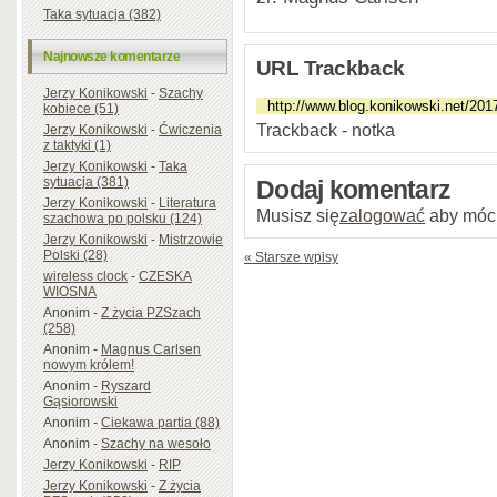
Taka sytuacja (382)
Najnowsze komentarze
URL Trackback
Jerzy Konikowski
-
Szachy
kobiece (51)
Trackback - notka
Jerzy Konikowski
-
Ćwiczenia
z taktyki (1)
Jerzy Konikowski
-
Taka
sytuacja (381)
Dodaj komentarz
Jerzy Konikowski
-
Literatura
Musisz się
zalogować
aby móc
szachowa po polsku (124)
Jerzy Konikowski
-
Mistrzowie
Polski (28)
« Starsze wpisy
wireless clock
-
CZESKA
WIOSNA
Anonim
-
Z życia PZSzach
(258)
Anonim
-
Magnus Carlsen
nowym królem!
Anonim
-
Ryszard
Gąsiorowski
Anonim
-
Ciekawa partia (88)
Anonim
-
Szachy na wesoło
Jerzy Konikowski
-
RIP
Jerzy Konikowski
-
Z życia