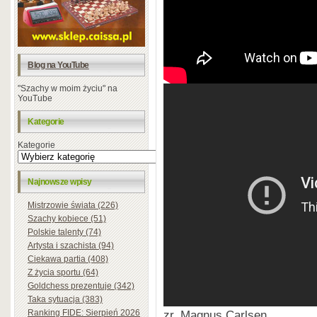
Blog na YouTube
"Szachy w moim życiu" na
YouTube
Kategorie
Kategorie
Najnowsze wpisy
Mistrzowie świata (226)
Szachy kobiece (51)
Polskie talenty (74)
Artysta i szachista (94)
Ciekawa partia (408)
Z życia sportu (64)
Goldchess prezentuje (342)
Taka sytuacja (383)
Ranking FIDE: Sierpień 2026
zr. Magnus Carlsen