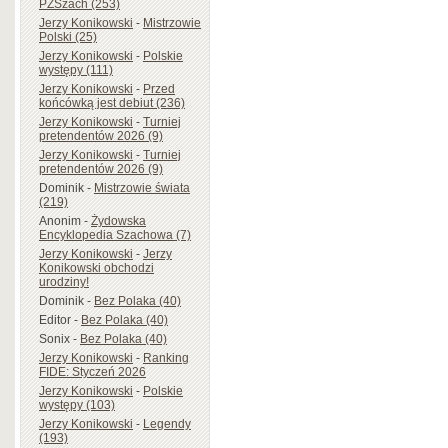
PZSzach (253)
Jerzy Konikowski
-
Mistrzowie
Polski (25)
Jerzy Konikowski
-
Polskie
występy (111)
Jerzy Konikowski
-
Przed
końcówką jest debiut (236)
Jerzy Konikowski
-
Turniej
pretendentów 2026 (9)
Jerzy Konikowski
-
Turniej
pretendentów 2026 (9)
Dominik
-
Mistrzowie świata
(219)
Anonim
-
Żydowska
Encyklopedia Szachowa (7)
Jerzy Konikowski
-
Jerzy
Konikowski obchodzi
urodziny!
Dominik
-
Bez Polaka (40)
Editor
-
Bez Polaka (40)
Sonix
-
Bez Polaka (40)
Jerzy Konikowski
-
Ranking
FIDE: Styczeń 2026
Jerzy Konikowski
-
Polskie
występy (103)
Jerzy Konikowski
-
Legendy
(193)