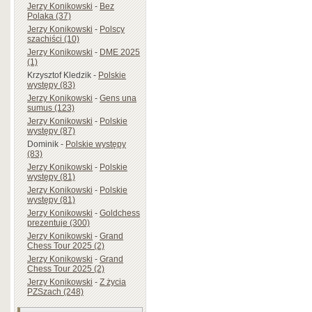
Jerzy Konikowski
-
Bez
Polaka (37)
Jerzy Konikowski
-
Polscy
szachiści (10)
Jerzy Konikowski
-
DME 2025
(1)
Krzysztof Kledzik
-
Polskie
występy (83)
Jerzy Konikowski
-
Gens una
sumus (123)
Jerzy Konikowski
-
Polskie
występy (87)
Dominik
-
Polskie występy
(83)
Jerzy Konikowski
-
Polskie
występy (81)
Jerzy Konikowski
-
Polskie
występy (81)
Jerzy Konikowski
-
Goldchess
prezentuje (300)
Jerzy Konikowski
-
Grand
Chess Tour 2025 (2)
Jerzy Konikowski
-
Grand
Chess Tour 2025 (2)
Jerzy Konikowski
-
Z życia
PZSzach (248)