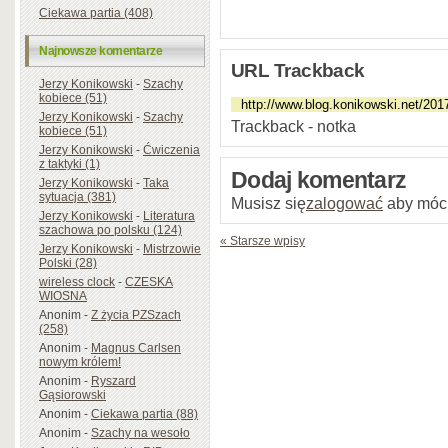
Ciekawa partia (408)
Najnowsze komentarze
URL Trackback
Jerzy Konikowski
-
Szachy
kobiece (51)
Jerzy Konikowski
-
Szachy
Trackback - notka
kobiece (51)
Jerzy Konikowski
-
Ćwiczenia
z taktyki (1)
Dodaj komentarz
Jerzy Konikowski
-
Taka
sytuacja (381)
Musisz się
zalogować
aby móc
Jerzy Konikowski
-
Literatura
szachowa po polsku (124)
« Starsze wpisy
Jerzy Konikowski
-
Mistrzowie
Polski (28)
wireless clock
-
CZESKA
WIOSNA
Anonim
-
Z życia PZSzach
(258)
Anonim
-
Magnus Carlsen
nowym królem!
Anonim
-
Ryszard
Gąsiorowski
Anonim
-
Ciekawa partia (88)
Anonim
-
Szachy na wesoło