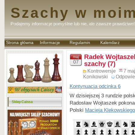
Szachy w moim
Podajemy informacje pomyślne lub nie, ale zawsze prawdziwe!
Strona główna
Informacje
Regulamin
Kalendarz
komentarzy
Radek Wojtaszek
maj
07
szachy (7)
Kontrowersje
7 ma
Konikowski
Odpowie
Kontynuacja odcinka 6
W dzisiejszej 3 rundzie pols
Radosław Wojtaszek pokonał 
Sklep Caissa
Polski
Macieja Klekowskiego