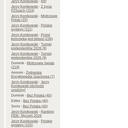
Jerzy Konikowski
-
RIP
Jerzy Konikowski
-
Z życia
PZSzach (253)
Jerzy Konikowski
-
Mistrzowie
Polski (25)
Jerzy Konikowski
-
Polskie
występy (111)
Jerzy Konikowski
-
Przed
końcówką jest debiut (236)
Jerzy Konikowski
-
Turniej
pretendentów 2026 (9)
Jerzy Konikowski
-
Turniej
pretendentów 2026 (9)
Dominik
-
Mistrzowie świata
(219)
Anonim
-
Żydowska
Encyklopedia Szachowa (7)
Jerzy Konikowski
-
Jerzy
Konikowski obchodzi
urodziny!
Dominik
-
Bez Polaka (40)
Editor
-
Bez Polaka (40)
Sonix
-
Bez Polaka (40)
Jerzy Konikowski
-
Ranking
FIDE: Styczeń 2026
Jerzy Konikowski
-
Polskie
występy (103)