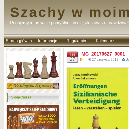
Szachy w moim
Podajemy informacje pomyślne lub nie, ale zawsze prawdziwe!
Strona główna
Informacje
Regulamin
Kalendarz
komentarzy
IMG_20170627_0001
cze
27
27 czerwca 2017
J
Sklep Caissa