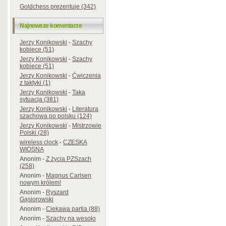
Goldchess prezentuje (342)
Najnowsze komentarze
Jerzy Konikowski
-
Szachy
kobiece (51)
Jerzy Konikowski
-
Szachy
kobiece (51)
Jerzy Konikowski
-
Ćwiczenia
z taktyki (1)
Jerzy Konikowski
-
Taka
sytuacja (381)
Jerzy Konikowski
-
Literatura
szachowa po polsku (124)
Jerzy Konikowski
-
Mistrzowie
Polski (28)
wireless clock
-
CZESKA
WIOSNA
Anonim
-
Z życia PZSzach
(258)
Anonim
-
Magnus Carlsen
nowym królem!
Anonim
-
Ryszard
Gąsiorowski
Anonim
-
Ciekawa partia (88)
Anonim
-
Szachy na wesoło