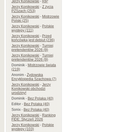
Jerzy Konikowski
-
RIP
Jerzy Konikowski
-
Z życia
PZSzach (253)
Jerzy Konikowski
-
Mistrzowie
Polski (25)
Jerzy Konikowski
-
Polskie
występy (111)
Jerzy Konikowski
-
Przed
końcówką jest debiut (236)
Jerzy Konikowski
-
Turniej
pretendentów 2026 (9)
Jerzy Konikowski
-
Turniej
pretendentów 2026 (9)
Dominik
-
Mistrzowie świata
(219)
Anonim
-
Żydowska
Encyklopedia Szachowa (7)
Jerzy Konikowski
-
Jerzy
Konikowski obchodzi
urodziny!
Dominik
-
Bez Polaka (40)
Editor
-
Bez Polaka (40)
Sonix
-
Bez Polaka (40)
Jerzy Konikowski
-
Ranking
FIDE: Styczeń 2026
Jerzy Konikowski
-
Polskie
występy (103)