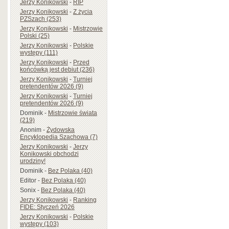
Jerzy Konikowski
-
RIP
Jerzy Konikowski
-
Z życia
PZSzach (253)
Jerzy Konikowski
-
Mistrzowie
Polski (25)
Jerzy Konikowski
-
Polskie
występy (111)
Jerzy Konikowski
-
Przed
końcówką jest debiut (236)
Jerzy Konikowski
-
Turniej
pretendentów 2026 (9)
Jerzy Konikowski
-
Turniej
pretendentów 2026 (9)
Dominik
-
Mistrzowie świata
(219)
Anonim
-
Żydowska
Encyklopedia Szachowa (7)
Jerzy Konikowski
-
Jerzy
Konikowski obchodzi
urodziny!
Dominik
-
Bez Polaka (40)
Editor
-
Bez Polaka (40)
Sonix
-
Bez Polaka (40)
Jerzy Konikowski
-
Ranking
FIDE: Styczeń 2026
Jerzy Konikowski
-
Polskie
występy (103)