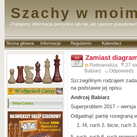
Szachy w moim
Podajemy informacje pomyślne lub nie, ale zawsze prawdziwe!
Strona główna
Informacje
Regulamin
Kalendarz
komentarzy
Zamiast diagra
sie
27
Retroanaliza
27 si
Babiarz
Odpowiedz
Szczególnym rodzajem zadań 
na podstawie jej opisu.
Andrzej Babiarz
Sklep Caissa
Superproblem 2017 – wersja
Odgadnąć partię rozegraną w
f4, ruch 2. bicie, ruch 3
5, ruch, ruch 6. ruch promocj