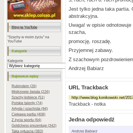
Jest tylko jedna taka partia
abstrakcyjna.
Uwaga! w opisie odnotowuje s
Blog na YouTube
szacha,
"Szachy w moim życiu" na
promocję, roszadę.
YouTube
Przyjemnej zabawy.
Kategorie
Z szachowym pozdrowienie
Kategorie
Andrzej Babiarz
Najnowsze wpisy
Rubinstein (26)
URL Trackback
Mistrzowie świata (226)
Szachy kobiece (51)
Polskie talenty (74)
Trackback - notka
Artysta i szachista (94)
Ciekawa partia (408)
Jedna odpowiedź
Z życia sportu (64)
Goldchess prezentuje (342)
Taka sytuacja (383)
Andrzej Babiarz