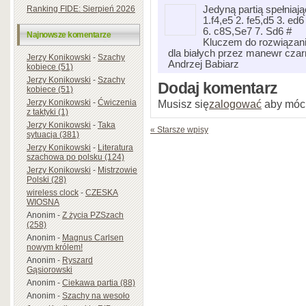
Ranking FIDE: Sierpień 2026
Jedyną partią spełniają
1.f4,e5 2. fe5,d5 3. ed
6. c8S,Se7 7. Sd6 #
Najnowsze komentarze
Kluczem do rozwiązani
dla białych przez manewr cza
Jerzy Konikowski
-
Szachy
Andrzej Babiarz
kobiece (51)
Jerzy Konikowski
-
Szachy
Dodaj komentarz
kobiece (51)
Jerzy Konikowski
-
Ćwiczenia
Musisz się
zalogować
aby móc
z taktyki (1)
Jerzy Konikowski
-
Taka
« Starsze wpisy
sytuacja (381)
Jerzy Konikowski
-
Literatura
szachowa po polsku (124)
Jerzy Konikowski
-
Mistrzowie
Polski (28)
wireless clock
-
CZESKA
WIOSNA
Anonim
-
Z życia PZSzach
(258)
Anonim
-
Magnus Carlsen
nowym królem!
Anonim
-
Ryszard
Gąsiorowski
Anonim
-
Ciekawa partia (88)
Anonim
-
Szachy na wesoło