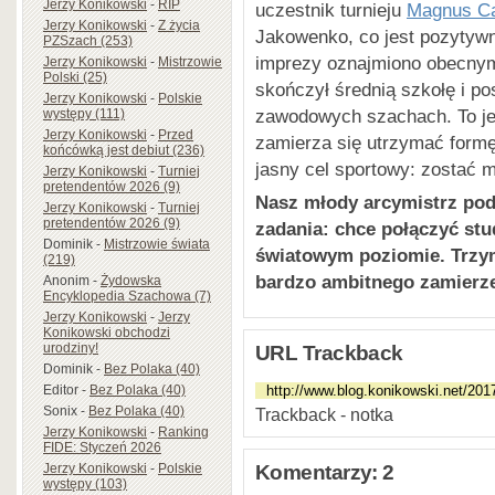
Jerzy Konikowski
-
RIP
uczestnik turnieju
Magnus Ca
Jerzy Konikowski
-
Z życia
Jakowenko, co jest pozytyw
PZSzach (253)
imprezy oznajmiono obecnym
Jerzy Konikowski
-
Mistrzowie
Polski (25)
skończył średnią szkołę i p
Jerzy Konikowski
-
Polskie
zawodowych szachach. To jes
występy (111)
Jerzy Konikowski
-
Przed
zamierza się utrzymać form
końcówką jest debiut (236)
jasny cel sportowy: zostać m
Jerzy Konikowski
-
Turniej
pretendentów 2026 (9)
Nasz młody arcymistrz podj
Jerzy Konikowski
-
Turniej
pretendentów 2026 (9)
zadania: chce połączyć st
Dominik
-
Mistrzowie świata
światowym poziomie. Trzym
(219)
bardzo ambitnego zamierze
Anonim
-
Żydowska
Encyklopedia Szachowa (7)
Jerzy Konikowski
-
Jerzy
Konikowski obchodzi
urodziny!
URL Trackback
Dominik
-
Bez Polaka (40)
Editor
-
Bez Polaka (40)
Sonix
-
Bez Polaka (40)
Trackback - notka
Jerzy Konikowski
-
Ranking
FIDE: Styczeń 2026
Jerzy Konikowski
-
Polskie
Komentarzy: 2
występy (103)