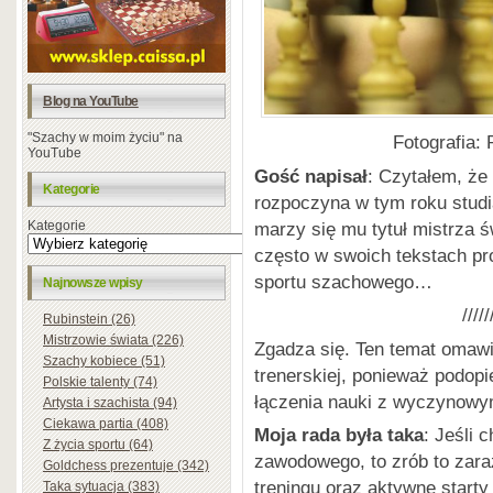
Blog na YouTube
"Szachy w moim życiu" na
Fotografia:
YouTube
Gość napisał
: Czytałem, że
Kategorie
rozpoczyna w tym roku stud
marzy się mu tytuł mistrza 
Kategorie
często w swoich tekstach p
sportu szachowego…
Najnowsze wpisy
/////
Rubinstein (26)
Mistrzowie świata (226)
Zgadza się. Ten temat omawia
Szachy kobiece (51)
trenerskiej, ponieważ podop
Polskie talenty (74)
łączenia nauki z wyczynow
Artysta i szachista (94)
Ciekawa partia (408)
Moja rada była taka
: Jeśli 
Z życia sportu (64)
zawodowego, to zrób to zara
Goldchess prezentuje (342)
treningu oraz aktywne starty 
Taka sytuacja (383)