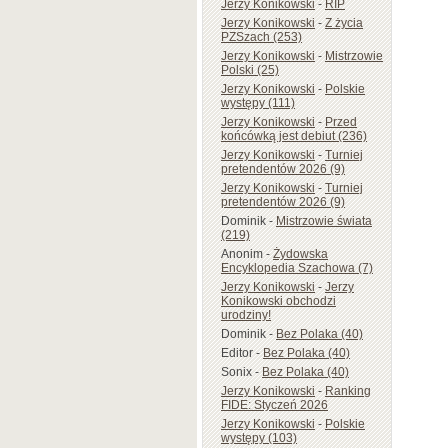
Jerzy Konikowski
-
RIP
Jerzy Konikowski
-
Z życia
PZSzach (253)
Jerzy Konikowski
-
Mistrzowie
Polski (25)
Jerzy Konikowski
-
Polskie
występy (111)
Jerzy Konikowski
-
Przed
końcówką jest debiut (236)
Jerzy Konikowski
-
Turniej
pretendentów 2026 (9)
Jerzy Konikowski
-
Turniej
pretendentów 2026 (9)
Dominik
-
Mistrzowie świata
(219)
Anonim
-
Żydowska
Encyklopedia Szachowa (7)
Jerzy Konikowski
-
Jerzy
Konikowski obchodzi
urodziny!
Dominik
-
Bez Polaka (40)
Editor
-
Bez Polaka (40)
Sonix
-
Bez Polaka (40)
Jerzy Konikowski
-
Ranking
FIDE: Styczeń 2026
Jerzy Konikowski
-
Polskie
występy (103)