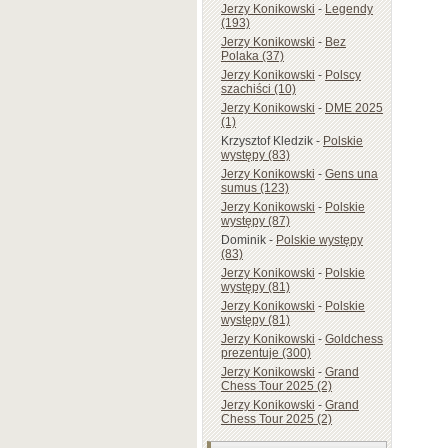
Jerzy Konikowski
-
Legendy
(193)
Jerzy Konikowski
-
Bez
Polaka (37)
Jerzy Konikowski
-
Polscy
szachiści (10)
Jerzy Konikowski
-
DME 2025
(1)
Krzysztof Kledzik
-
Polskie
występy (83)
Jerzy Konikowski
-
Gens una
sumus (123)
Jerzy Konikowski
-
Polskie
występy (87)
Dominik
-
Polskie występy
(83)
Jerzy Konikowski
-
Polskie
występy (81)
Jerzy Konikowski
-
Polskie
występy (81)
Jerzy Konikowski
-
Goldchess
prezentuje (300)
Jerzy Konikowski
-
Grand
Chess Tour 2025 (2)
Jerzy Konikowski
-
Grand
Chess Tour 2025 (2)