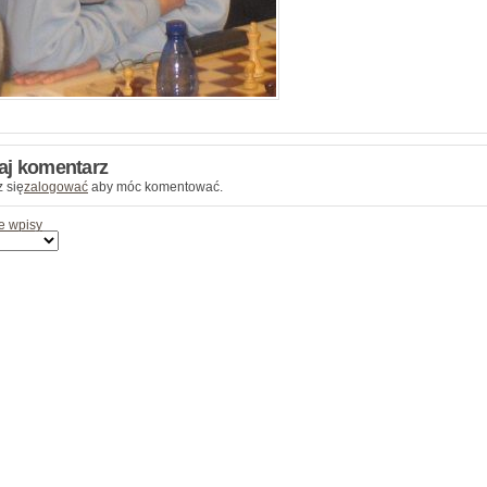
aj komentarz
 się
zalogować
aby móc komentować.
e wpisy