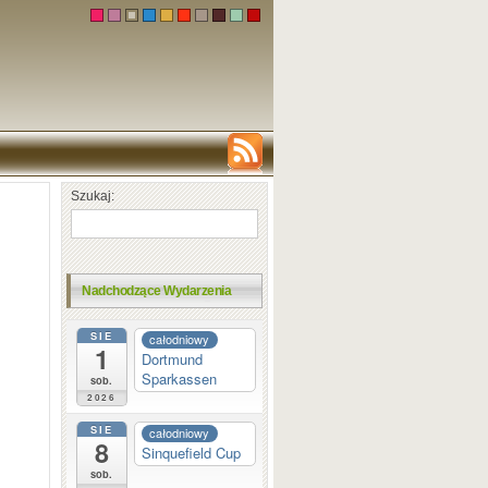
Szukaj:
Nadchodzące Wydarzenia
SIE
całodniowy
1
Dortmund
Sparkassen
sob.
2026
SIE
całodniowy
8
Sinquefield Cup
sob.