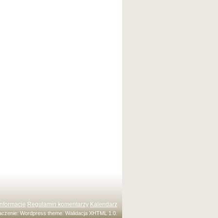
Informacje
Regulamin komentarzy
Kalendarz
maczenie:
Wordpress theme
. Walidacja
XHTML 1.0
.