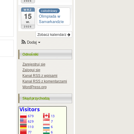
2026
WRZ
całodniowy
15
Olimpiada w
Samarkandzie
wt.
2026
Zobacz kalendarz
Dodaj
Odnośniki
Zarejestruj się
Zaloguj się
Kanał
RSS
z wpisami
Kanał
RSS
z komentarzami
WordPress.org
Skąd przychodzą