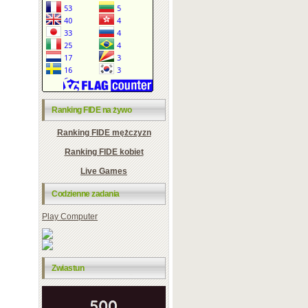
Ranking FIDE na żywo
Ranking FIDE mężczyzn
Ranking FIDE kobiet
Live Games
Codzienne zadania
Play Computer
Zwiastun