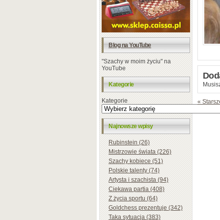
Blog na YouTube
"Szachy w moim życiu" na
YouTube
Dod
Kategorie
Musisz
Kategorie
« Starsz
Najnowsze wpisy
Rubinstein (26)
Mistrzowie świata (226)
Szachy kobiece (51)
Polskie talenty (74)
Artysta i szachista (94)
Ciekawa partia (408)
Z życia sportu (64)
Goldchess prezentuje (342)
Taka sytuacja (383)