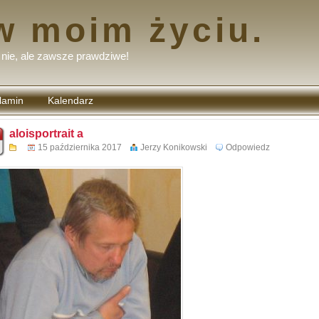
w moim życiu.
nie, ale zawsze prawdziwe!
lamin
Kalendarz
tarzy
aloisportrait a
15 października 2017
Jerzy Konikowski
Odpowiedz