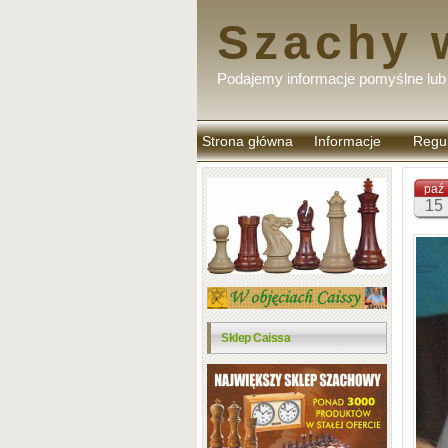
Szachy 
Podajemy informacje pomyślne lub 
Strona główna
Informacje
Regu
komen
paź
15
Sklep Caissa