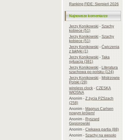
Ranking FIDE: Sierpień 2026
Najnowsze komentarze
Jerzy Konikowski
-
Szachy
kobiece (51)
Jerzy Konikowski
-
Szachy
kobiece (51)
Jerzy Konikowski
-
Ćwiczenia
z taktyki (1)
Jerzy Konikowski
-
Taka
sytuacja (381)
Jerzy Konikowski
-
Literatura
szachowa po polsku (124)
Jerzy Konikowski
-
Mistrzowie
Polski (28)
wireless clock
-
CZESKA
WIOSNA
Anonim
-
Z życia PZSzach
(258)
Anonim
-
Magnus Carlsen
nowym królem!
Anonim
-
Ryszard
Gąsiorowski
Anonim
-
Ciekawa partia (88)
Anonim
-
Szachy na wesoło