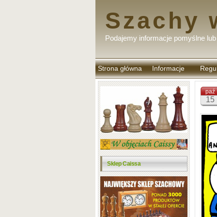
Szachy 
Podajemy informacje pomyślne lub 
Strona główna
Informacje
Regu
komen
paź
15
Sklep Caissa