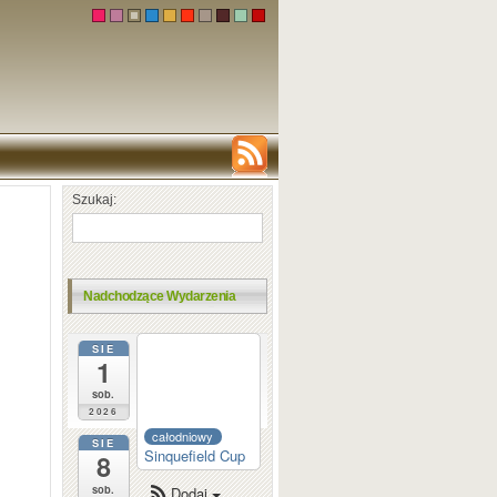
Szukaj:
Nadchodzące Wydarzenia
SIE
całodniowy
1
Dortmund
Sparkassen
sob.
2026
całodniowy
SIE
Sinquefield Cup
8
sob.
Dodaj