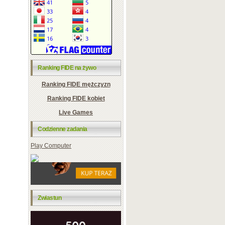
Ranking FIDE na żywo
Ranking FIDE mężczyzn
Ranking FIDE kobiet
Live Games
Codzienne zadania
Play Computer
Zwiastun