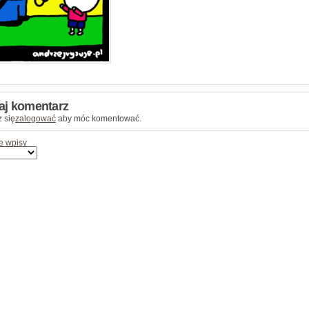
aj komentarz
 się
zalogować
aby móc komentować.
e wpisy