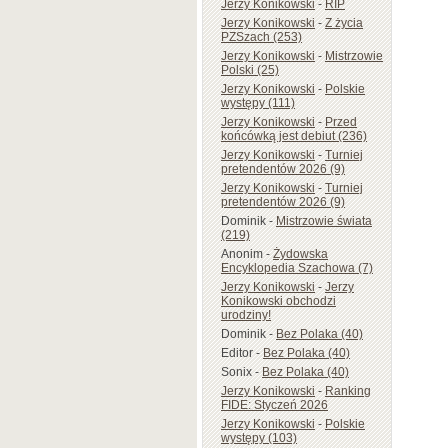
Jerzy Konikowski
-
RIP
Jerzy Konikowski
-
Z życia
PZSzach (253)
Jerzy Konikowski
-
Mistrzowie
Polski (25)
Jerzy Konikowski
-
Polskie
występy (111)
Jerzy Konikowski
-
Przed
końcówką jest debiut (236)
Jerzy Konikowski
-
Turniej
pretendentów 2026 (9)
Jerzy Konikowski
-
Turniej
pretendentów 2026 (9)
Dominik
-
Mistrzowie świata
(219)
Anonim
-
Żydowska
Encyklopedia Szachowa (7)
Jerzy Konikowski
-
Jerzy
Konikowski obchodzi
urodziny!
Dominik
-
Bez Polaka (40)
Editor
-
Bez Polaka (40)
Sonix
-
Bez Polaka (40)
Jerzy Konikowski
-
Ranking
FIDE: Styczeń 2026
Jerzy Konikowski
-
Polskie
występy (103)