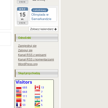
2026
WRZ
całodniowy
15
Olimpiada w
Samarkandzie
wt.
2026
Zobacz kalendarz
Odnośniki
Zarejestruj się
Zaloguj się
Kanał
RSS
z wpisami
Kanał
RSS
z komentarzami
WordPress.org
Skąd przychodzą