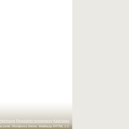
Informacje
Regulamin komentarzy
Kalendarz
maczenie:
Wordpress theme
. Walidacja
XHTML 1.0
.