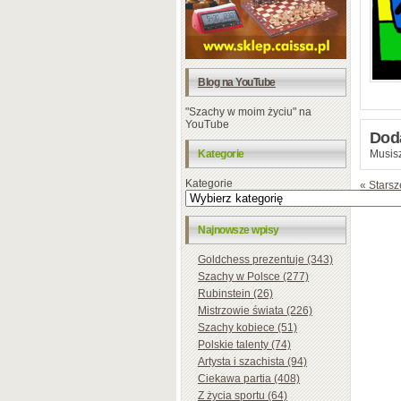
Blog na YouTube
"Szachy w moim życiu" na
YouTube
Dod
Kategorie
Musisz
Kategorie
« Starsz
Najnowsze wpisy
Goldchess prezentuje (343)
Szachy w Polsce (277)
Rubinstein (26)
Mistrzowie świata (226)
Szachy kobiece (51)
Polskie talenty (74)
Artysta i szachista (94)
Ciekawa partia (408)
Z życia sportu (64)