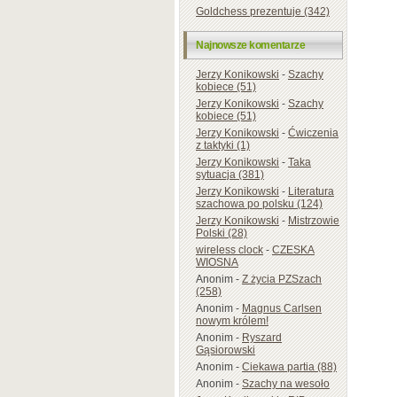
Goldchess prezentuje (342)
Najnowsze komentarze
Jerzy Konikowski
-
Szachy
kobiece (51)
Jerzy Konikowski
-
Szachy
kobiece (51)
Jerzy Konikowski
-
Ćwiczenia
z taktyki (1)
Jerzy Konikowski
-
Taka
sytuacja (381)
Jerzy Konikowski
-
Literatura
szachowa po polsku (124)
Jerzy Konikowski
-
Mistrzowie
Polski (28)
wireless clock
-
CZESKA
WIOSNA
Anonim
-
Z życia PZSzach
(258)
Anonim
-
Magnus Carlsen
nowym królem!
Anonim
-
Ryszard
Gąsiorowski
Anonim
-
Ciekawa partia (88)
Anonim
-
Szachy na wesoło