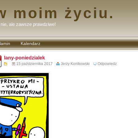
w moim życiu.
nie, ale zawsze prawdziwe!
lamin
Kalendarz
tarzy
lany-poniedzialek
15 października 2017
Jerzy Konikowski
Odpowiedz