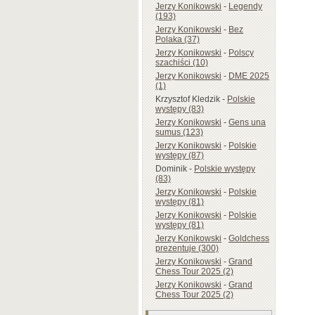
Jerzy Konikowski
-
Legendy
(193)
Jerzy Konikowski
-
Bez
Polaka (37)
Jerzy Konikowski
-
Polscy
szachiści (10)
Jerzy Konikowski
-
DME 2025
(1)
Krzysztof Kledzik
-
Polskie
występy (83)
Jerzy Konikowski
-
Gens una
sumus (123)
Jerzy Konikowski
-
Polskie
występy (87)
Dominik
-
Polskie występy
(83)
Jerzy Konikowski
-
Polskie
występy (81)
Jerzy Konikowski
-
Polskie
występy (81)
Jerzy Konikowski
-
Goldchess
prezentuje (300)
Jerzy Konikowski
-
Grand
Chess Tour 2025 (2)
Jerzy Konikowski
-
Grand
Chess Tour 2025 (2)