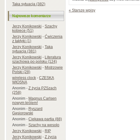
Taka sytuacja (382)
« Starsze wpisy
Najnowsze komentarze
Jerzy Konikowski
-
Szachy
kobiece (51)
Jerzy Konikowski
-
Ćwiczenia
z taktyki (1)
Jerzy Konikowski
-
Taka
sytuacja (381)
Jerzy Konikowski
-
Literatura
szachowa po polsku (124)
Jerzy Konikowski
-
Mistrzowie
Polski (28)
wireless clock
-
CZESKA
WIOSNA
Anonim
-
Z życia PZSzach
(258)
Anonim
-
Magnus Carlsen
nowym królem!
Anonim
-
Ryszard
Gąsiorowski
Anonim
-
Ciekawa partia (88)
Anonim
-
Szachy na wesoło
Jerzy Konikowski
-
RIP
Jerzy Konikowski
-
Z życia