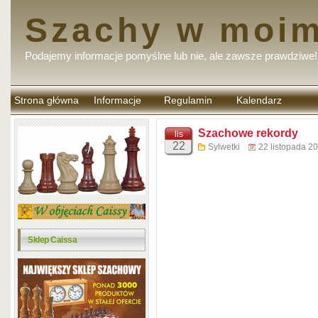
Szachy w moim
Podajemy informacje pomyślne lub nie, ale zawsze prawdziwe!
Strona główna
Informacje
Regulamin
Kalendarz
komentarzy
Szachowe rekordy
lis
22
Sylwetki
22 listopada 2
Sklep Caissa