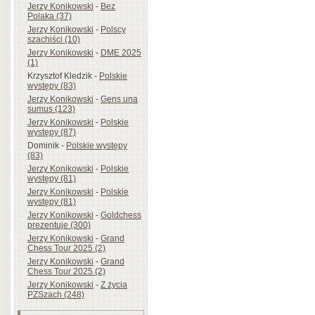
Jerzy Konikowski
-
Bez
Polaka (37)
Jerzy Konikowski
-
Polscy
szachiści (10)
Jerzy Konikowski
-
DME 2025
(1)
Krzysztof Kledzik
-
Polskie
występy (83)
Jerzy Konikowski
-
Gens una
sumus (123)
Jerzy Konikowski
-
Polskie
występy (87)
Dominik
-
Polskie występy
(83)
Jerzy Konikowski
-
Polskie
występy (81)
Jerzy Konikowski
-
Polskie
występy (81)
Jerzy Konikowski
-
Goldchess
prezentuje (300)
Jerzy Konikowski
-
Grand
Chess Tour 2025 (2)
Jerzy Konikowski
-
Grand
Chess Tour 2025 (2)
Jerzy Konikowski
-
Z życia
PZSzach (248)