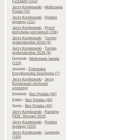
PZSzach (253)
Jerzy Konikowski
-
Mistrzowie
Polski (25)
Jerzy Konikowski
-
Polskie
występy (111)
Jerzy Konikowski
-
Przed
końcówką jest debiut (236)
Jerzy Konikowski
-
Turniej
pretendentów 2026 (9)
Jerzy Konikowski
-
Turniej
pretendentów 2026 (9)
Dominik
-
Mistrzowie świata
(219)
Anonim
-
Żydowska
Encyklopedia Szachowa (7)
Jerzy Konikowski
-
Jerzy
Konikowski obchodzi
urodziny!
Dominik
-
Bez Polaka (40)
Editor
-
Bez Polaka (40)
Sonix
-
Bez Polaka (40)
Jerzy Konikowski
-
Ranking
FIDE: Styczeń 2026
Jerzy Konikowski
-
Polskie
występy (103)
Jerzy Konikowski
-
Legendy
(193)