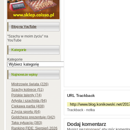
Blog na YouTube
"Szachy w moim życiu" na
YouTube
Kategorie
Kategorie
Najnowsze wpisy
Mistrzowie świata (226)
Szachy kobiece (51)
Polskie talenty (74)
URL Trackback
Artysta i szachista (94)
Ciekawa partia (408)
Trackback - notka
Z życia sportu (64)
Goldchess prezentuje (342)
Taka sytuacja (383)
Dodaj komentarz
Ranking FIDE: Sierpień 2026
Musisz się
zalogować
aby móc komento