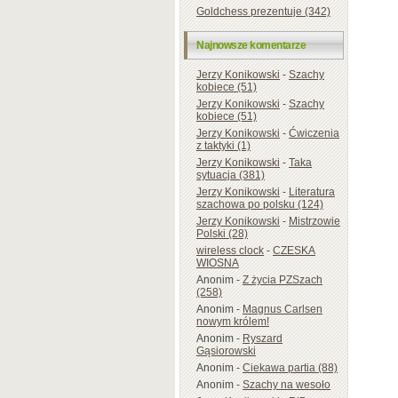
Goldchess prezentuje (342)
Najnowsze komentarze
Jerzy Konikowski
-
Szachy
kobiece (51)
Jerzy Konikowski
-
Szachy
kobiece (51)
Jerzy Konikowski
-
Ćwiczenia
z taktyki (1)
Jerzy Konikowski
-
Taka
sytuacja (381)
Jerzy Konikowski
-
Literatura
szachowa po polsku (124)
Jerzy Konikowski
-
Mistrzowie
Polski (28)
wireless clock
-
CZESKA
WIOSNA
Anonim
-
Z życia PZSzach
(258)
Anonim
-
Magnus Carlsen
nowym królem!
Anonim
-
Ryszard
Gąsiorowski
Anonim
-
Ciekawa partia (88)
Anonim
-
Szachy na wesoło