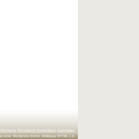
Informacje
Regulamin komentarzy
Kalendarz
maczenie:
Wordpress theme
. Walidacja
XHTML 1.0
.