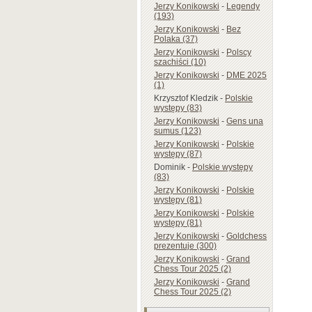
Jerzy Konikowski
-
Legendy
(193)
Jerzy Konikowski
-
Bez
Polaka (37)
Jerzy Konikowski
-
Polscy
szachiści (10)
Jerzy Konikowski
-
DME 2025
(1)
Krzysztof Kledzik
-
Polskie
występy (83)
Jerzy Konikowski
-
Gens una
sumus (123)
Jerzy Konikowski
-
Polskie
występy (87)
Dominik
-
Polskie występy
(83)
Jerzy Konikowski
-
Polskie
występy (81)
Jerzy Konikowski
-
Polskie
występy (81)
Jerzy Konikowski
-
Goldchess
prezentuje (300)
Jerzy Konikowski
-
Grand
Chess Tour 2025 (2)
Jerzy Konikowski
-
Grand
Chess Tour 2025 (2)