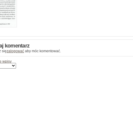
aj komentarz
 się
zalogować
aby móc komentować.
e wpisy