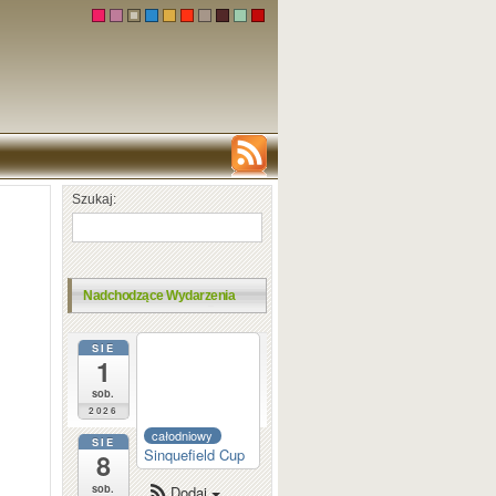
Szukaj:
Nadchodzące Wydarzenia
SIE
całodniowy
1
Dortmund
Sparkassen
sob.
2026
całodniowy
SIE
Sinquefield Cup
8
sob.
Dodaj