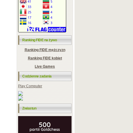
Ranking FIDE na żywo
Ranking FIDE mężczyzn
Ranking FIDE kobiet
Live Games
Codzienne zadania
Play Computer
Zwiastun