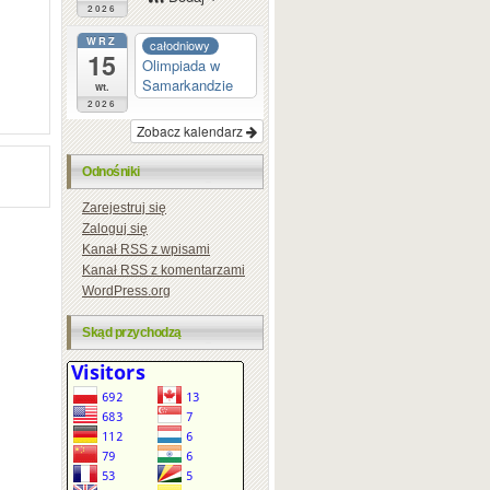
2026
WRZ
całodniowy
15
Olimpiada w
Samarkandzie
wt.
2026
Zobacz kalendarz
Odnośniki
Zarejestruj się
Zaloguj się
Kanał
RSS
z wpisami
Kanał
RSS
z komentarzami
WordPress.org
Skąd przychodzą