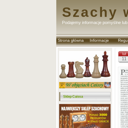
Szachy 
Podajemy informacje pomyślne lub 
Strona główna
Informacje
Regu
komen
lut
11
Sklep Caissa