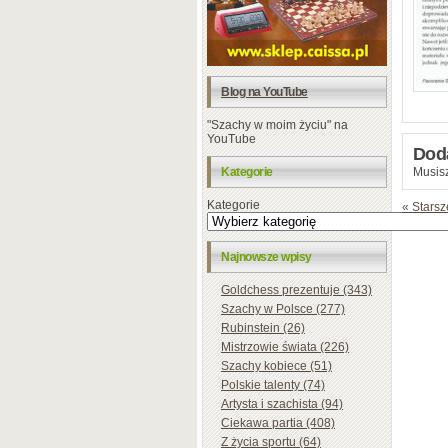
Blog na YouTube
"Szachy w moim życiu" na
YouTube
Dod
Kategorie
Musisz
Kategorie
« Starsz
Najnowsze wpisy
Goldchess prezentuje (343)
Szachy w Polsce (277)
Rubinstein (26)
Mistrzowie świata (226)
Szachy kobiece (51)
Polskie talenty (74)
Artysta i szachista (94)
Ciekawa partia (408)
Z życia sportu (64)