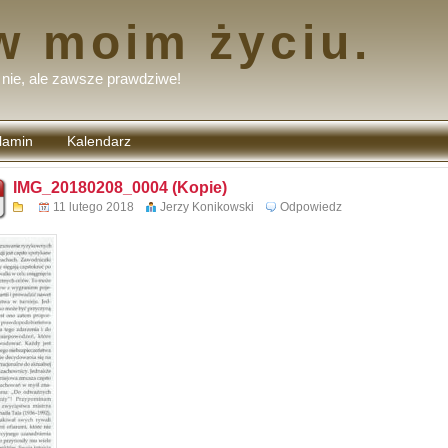
w moim życiu.
nie, ale zawsze prawdziwe!
lamin
Kalendarz
tarzy
IMG_20180208_0004 (Kopie)
11 lutego 2018
Jerzy Konikowski
Odpowiedz