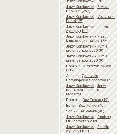
Jerzy Konikowski
-
RIP
Jerzy Konikowski
-
Z życia
PZSzach (253)
Jerzy Konikowski
-
Mistrzowie
Polski (25)
Jerzy Konikowski
-
Polskie
występy (111)
Jerzy Konikowski
-
Przed
końcówką jest debiut (236)
Jerzy Konikowski
-
Turniej
pretendentów 2026 (9)
Jerzy Konikowski
-
Turniej
pretendentów 2026 (9)
Dominik
-
Mistrzowie świata
(219)
Anonim
-
Żydowska
Encyklopedia Szachowa (7)
Jerzy Konikowski
-
Jerzy
Konikowski obchodzi
urodziny!
Dominik
-
Bez Polaka (40)
Editor
-
Bez Polaka (40)
Sonix
-
Bez Polaka (40)
Jerzy Konikowski
-
Ranking
FIDE: Styczeń 2026
Jerzy Konikowski
-
Polskie
występy (103)