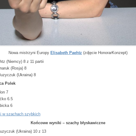
Nowa mistrzyni Europy
Elisabeth Paehtz
(zdjęcie HonorarKonzept)
tz (Niemcy) 8 z 11 partii
naruk (Rosja) 8
uzyczuk (Ukraina) 8
ca Polek
lon 7
ćko 6.5
bicka 6
i w szachach szybkich
Końcowe wyniki – szachy błyskawiczne
uzyczuk (Ukraina) 10 z 13