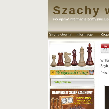
Szachy 
Podajemy informacje pomyślne lub 
Strona główna
Informacje
Regu
komen
kw.
01
W Tbi
Szybk
Polsk
Sklep Caissa