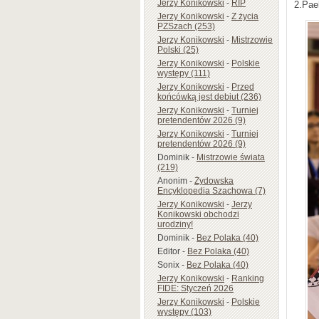
Jerzy Konikowski
-
RIP
2.Pae
Jerzy Konikowski
-
Z życia
PZSzach (253)
Jerzy Konikowski
-
Mistrzowie
Polski (25)
Jerzy Konikowski
-
Polskie
występy (111)
Jerzy Konikowski
-
Przed
końcówką jest debiut (236)
Jerzy Konikowski
-
Turniej
pretendentów 2026 (9)
Jerzy Konikowski
-
Turniej
pretendentów 2026 (9)
Dominik
-
Mistrzowie świata
(219)
Anonim
-
Żydowska
Encyklopedia Szachowa (7)
Jerzy Konikowski
-
Jerzy
Konikowski obchodzi
urodziny!
Dominik
-
Bez Polaka (40)
Editor
-
Bez Polaka (40)
Sonix
-
Bez Polaka (40)
Jerzy Konikowski
-
Ranking
FIDE: Styczeń 2026
Jerzy Konikowski
-
Polskie
występy (103)