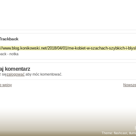
Trackback
ack - notka
aj komentarz
 się
zalogować
aby móc komentować.
e wpisy
Nowsze
Theme:
flashcast
, tłu