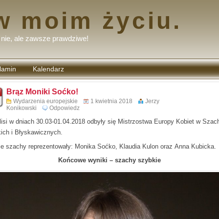
w moim życiu.
nie, ale zawsze prawdziwe!
lamin
Kalendarz
tarzy
Brąz Moniki Soćko!
Wydarzenia europejskie
1 kwietnia 2018
Jerzy
Konikowski
Odpowiedz
lisi w dniach 30.03-01.04.2018 odbyły się Mistrzostwa Europy Kobiet w Szac
ich i Błyskawicznych.
ie szachy reprezentowały: Monika Soćko, Klaudia Kulon oraz Anna Kubicka.
Końcowe wyniki – szachy szybkie