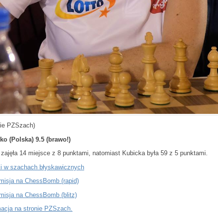
cie PZSzach)
ko (Polska) 9.5 (brawo!)
 zajęła 14 miejsce z 8 punktami, natomiast Kubicka była 59 z 5 punktami.
i w szachach błyskawicznych
misja na ChessBomb (rapid)
misja na ChessBomb (blitz)
macja na stronie PZSzach.