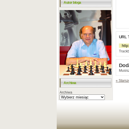
Autor bloga
URL 
Trackb
Dod
Musisz
« Starsz
Archiwa
Archiwa