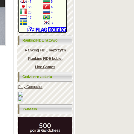
Ranking FIDE na żywo
Ranking FIDE mężczyzn
Ranking FIDE kobiet
Live Games
Codzienne zadania
Play Computer
Zwiastun