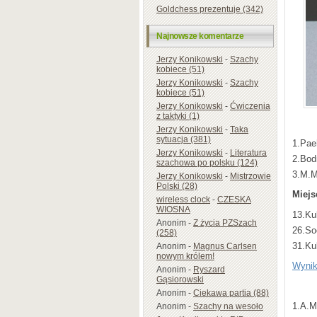
Goldchess prezentuje (342)
Najnowsze komentarze
Jerzy Konikowski
-
Szachy
kobiece (51)
Jerzy Konikowski
-
Szachy
kobiece (51)
Jerzy Konikowski
-
Ćwiczenia
z taktyki (1)
Jerzy Konikowski
-
Taka
sytuacja (381)
1.Paeh
Jerzy Konikowski
-
Literatura
2.Bod
szachowa po polsku (124)
3.M.M
Jerzy Konikowski
-
Mistrzowie
Polski (28)
Miejs
wireless clock
-
CZESKA
WIOSNA
13.Ku
Anonim
-
Z życia PZSzach
26.So
(258)
31.Ku
Anonim
-
Magnus Carlsen
nowym królem!
Wynik
Anonim
-
Ryszard
Gąsiorowski
Anonim
-
Ciekawa partia (88)
1.A.M
Anonim
-
Szachy na wesoło