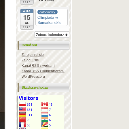
2026
WRZ
całodniowy
15
Olimpiada w
Samarkandzie
wt.
2026
Zobacz kalendarz
Odnośniki
Zarejestruj się
Zaloguj się
Kanał
RSS
z wpisami
Kanał
RSS
z komentarzami
WordPress.org
Skąd przychodzą