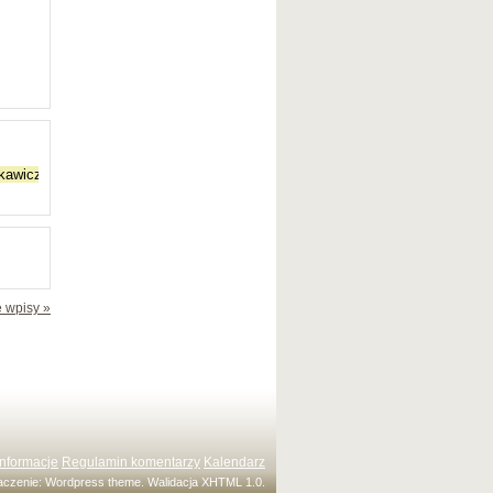
 wpisy »
Informacje
Regulamin komentarzy
Kalendarz
maczenie:
Wordpress theme
. Walidacja
XHTML 1.0
.