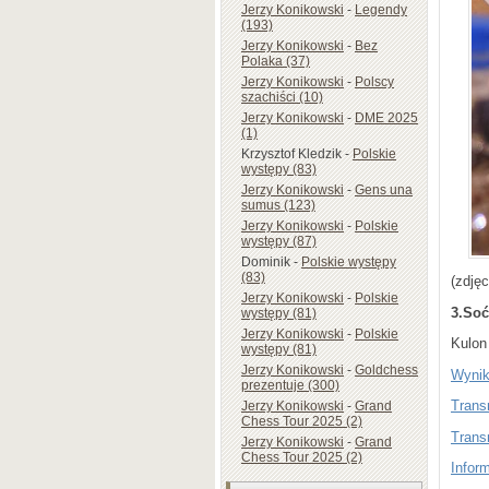
Jerzy Konikowski
-
Legendy
(193)
Jerzy Konikowski
-
Bez
Polaka (37)
Jerzy Konikowski
-
Polscy
szachiści (10)
Jerzy Konikowski
-
DME 2025
(1)
Krzysztof Kledzik
-
Polskie
występy (83)
Jerzy Konikowski
-
Gens una
sumus (123)
Jerzy Konikowski
-
Polskie
występy (87)
Dominik
-
Polskie występy
(83)
(zdję
Jerzy Konikowski
-
Polskie
3.Soć
występy (81)
Jerzy Konikowski
-
Polskie
Kulon
występy (81)
Jerzy Konikowski
-
Goldchess
Wynik
prezentuje (300)
Trans
Jerzy Konikowski
-
Grand
Chess Tour 2025 (2)
Trans
Jerzy Konikowski
-
Grand
Chess Tour 2025 (2)
Infor