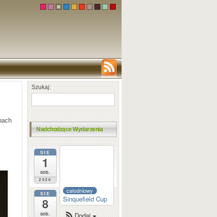
Szukaj:
hach
Nadchodzące Wydarzenia
SIE
całodniowy
1
Dortmund
Sparkassen
sob.
2026
całodniowy
SIE
Sinquefield Cup
8
sob.
Dodaj