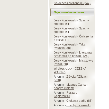
Goldchess prezentuje (342)
Najnowsze komentarze
Jerzy Konikowski
-
Szachy
kobiece (51)
Jerzy Konikowski
-
Szachy
kobiece (51)
Jerzy Konikowski
-
Ćwiczenia
z taktyki (1)
Jerzy Konikowski
-
Taka
sytuacja (381)
Jerzy Konikowski
-
Literatura
szachowa po polsku (124)
Jerzy Konikowski
-
Mistrzowie
Polski (28)
wireless clock
-
CZESKA
WIOSNA
Anonim
-
Z życia PZSzach
(258)
Anonim
-
Magnus Carlsen
nowym królem!
Anonim
-
Ryszard
Gąsiorowski
Anonim
-
Ciekawa partia (88)
Anonim
-
Szachy na wesoło