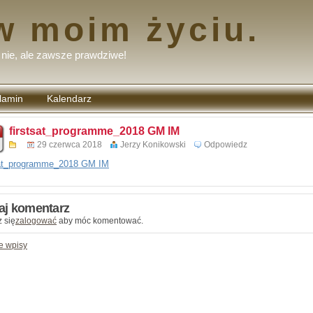
w moim życiu.
nie, ale zawsze prawdziwe!
lamin
Kalendarz
tarzy
firstsat_programme_2018 GM IM
29 czerwca 2018
Jerzy Konikowski
Odpowiedz
sat_programme_2018 GM IM
aj komentarz
 się
zalogować
aby móc komentować.
e wpisy