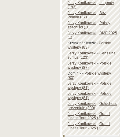
Jerzy Konikowski
-
Legendy
(193)
Jerzy Konikowski
-
Bez
Polaka (37)
Jerzy Konikowski
-
Polscy
szachiści (10)
Jerzy Konikowski
-
DME 2025
(1)
Krzysztof Kledzik
-
Polskie
występy (83)
Jerzy Konikowski
-
Gens una
sumus (123)
Jerzy Konikowski
-
Polskie
występy (87)
Dominik
-
Polskie występy
(83)
Jerzy Konikowski
-
Polskie
występy (81)
Jerzy Konikowski
-
Polskie
występy (81)
Jerzy Konikowski
-
Goldchess
prezentuje (300)
Jerzy Konikowski
-
Grand
Chess Tour 2025 (2)
Jerzy Konikowski
-
Grand
Chess Tour 2025 (2)