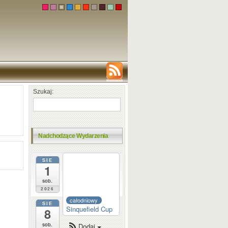
Szukaj:
Nadchodzące Wydarzenia
SIE
całodniowy
1
Dortmund
Sparkassen
sob.
2026
całodniowy
SIE
Sinquefield Cup
8
sob.
Dodaj