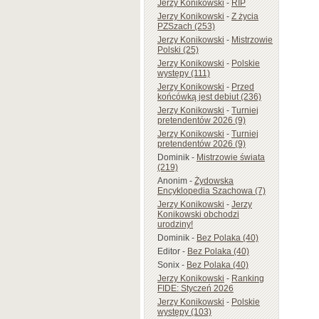
Jerzy Konikowski
-
RIP
Jerzy Konikowski
-
Z życia
PZSzach (253)
Jerzy Konikowski
-
Mistrzowie
Polski (25)
Jerzy Konikowski
-
Polskie
występy (111)
Jerzy Konikowski
-
Przed
końcówką jest debiut (236)
Jerzy Konikowski
-
Turniej
pretendentów 2026 (9)
Jerzy Konikowski
-
Turniej
pretendentów 2026 (9)
Dominik
-
Mistrzowie świata
(219)
Anonim
-
Żydowska
Encyklopedia Szachowa (7)
Jerzy Konikowski
-
Jerzy
Konikowski obchodzi
urodziny!
Dominik
-
Bez Polaka (40)
Editor
-
Bez Polaka (40)
Sonix
-
Bez Polaka (40)
Jerzy Konikowski
-
Ranking
FIDE: Styczeń 2026
Jerzy Konikowski
-
Polskie
występy (103)