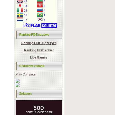
Ranking FIDE na żywo
Ranking FIDE mężczyzn
Ranking FIDE kobiet
Live Games
Codzienne zadania
Play Computer
Zwiastun