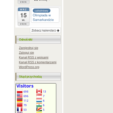
2026
WRZ
całodniowy
15
Olimpiada w
Samarkandzie
wt.
2026
Zobacz kalendarz
Odnośniki
Zarejestruj się
Zaloguj się
Kanał
RSS
z wpisami
Kanał
RSS
z komentarzami
WordPress.org
Skąd przychodzą