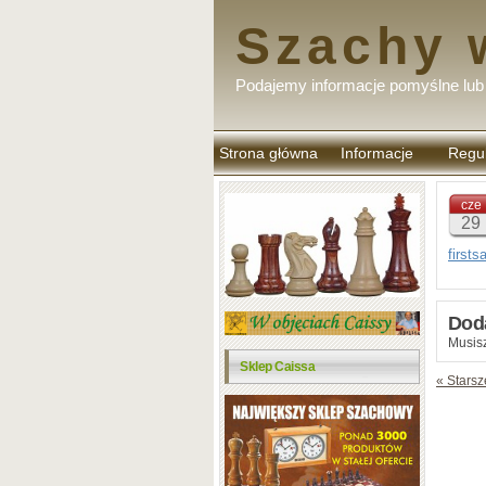
Szachy 
Podajemy informacje pomyślne lub 
Strona główna
Informacje
Regu
komen
cze
29
first
Dod
Musisz
Sklep Caissa
« Starsz