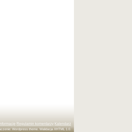
Informacje
Regulamin komentarzy
Kalendarz
maczenie:
Wordpress theme
. Walidacja
XHTML 1.0
.