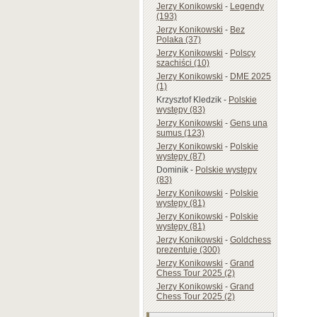
Jerzy Konikowski
-
Legendy
(193)
Jerzy Konikowski
-
Bez
Polaka (37)
Jerzy Konikowski
-
Polscy
szachiści (10)
Jerzy Konikowski
-
DME 2025
(1)
Krzysztof Kledzik
-
Polskie
występy (83)
Jerzy Konikowski
-
Gens una
sumus (123)
Jerzy Konikowski
-
Polskie
występy (87)
Dominik
-
Polskie występy
(83)
Jerzy Konikowski
-
Polskie
występy (81)
Jerzy Konikowski
-
Polskie
występy (81)
Jerzy Konikowski
-
Goldchess
prezentuje (300)
Jerzy Konikowski
-
Grand
Chess Tour 2025 (2)
Jerzy Konikowski
-
Grand
Chess Tour 2025 (2)