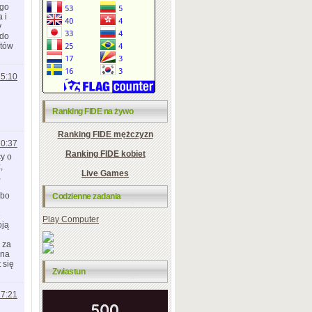
ego
 i
y
 do
stów
15:10
Ranking FIDE na żywo
Ranking FIDE mężczyzn
20:37
Ranking FIDE kobiet
cy o
,
Live Games
,
 bo
Codzienne zadania
e
Play Computer
oją
 za
żna
 się
Zwiastun
17:21