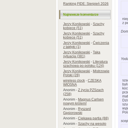
Ranking FIDE: Sierpień 2026
Najnowsze komentarze
nie
z p
Jerzy Konikowski
-
Szachy
kobiece (51)
Dom
Jerzy Konikowski
-
Szachy
kobiece (51)
Jerzy Konikowski
-
Ćwiczenia
z taktyki (1)
Jerzy Konikowski
-
Taka
sytuacja (381)
Yod
Jerzy Konikowski
-
Literatura
szachowa po polsku (124)
Jerzy Konikowski
-
Mistrzowie
Polski (28)
sza
wireless clock
-
CZESKA
byl
WIOSNA
koc
Anonim
-
Z życia PZSzach
prz
(258)
mat
Anonim
-
Magnus Carlsen
Dzi
nowym królem!
szu
wyj
Anonim
-
Ryszard
Pol
Gąsiorowski
Anonim
-
Ciekawa partia (88)
scep
Anonim
-
Szachy na wesoło