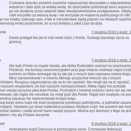
Cudowne dziecko polskich szachów najwyraźniej skorzystało z odpowiedni
wsparcia i dało dyla za wielką wodę. Ile dzieciaków potrzebuje teraz wsparcia
go nie dostanie przez właśnie takie nieodpowiedzialne postępowanie. Gdyb
robił wszystko za własną kasę i nie korzystał ze wsparcia publicznego to nikt
go nie miałby żadnego żalu. A tak w ministerstwie będą patrzeć na młodych szachi
ewnością mniej przychylnie, bo a nuż kolejny z jakiś czas da dyla.
inik
7 grudnia 2018 o godz. 
Darek postąpił tak jak to robi wiele ludzi z Polski. Szukają lepszego życia za
granicą.
a
7 grudnia 2018 o godz. 
Nie było Polski na mapie świata, ale Akiba Rubinstein walczył na szachowni
Polskość. Na turnieju wszechrosyjskim przy jego imieniu widnieje napis Łódź
pomimo że Akiba domagał się by tak jak u innych była napisana nazwa kraju
który reprezentował i w imieniu którego przyjechał mierzyć się z innymi
chistami. Rosyjscy organizatorzy się na to nie zgodzili. Nie mogli się na to zgodzić,
i naszymi okupantami, bo byli naszymi ciemiężycielami. Akiba nigdy nie przestał
hać swojej ojczyzny jaką była Polska. Pochodził z biednej rodziny i jemu też się ni
elewało, ale nigdy nie narzekał, bo mógł grać dla Polski. Nigdy bez względu na sw
erialną sytuację nie reprezentował innego kraju.
siaj kiedy wielu ludzi nie trawi przejawów polskiego patriotyzmu, a patriotów uważa
rniętych. Niewielu już dziwi materialna postawa młodych ludzi. Ale powiem tak mo
echać daleko i nadal bronić barw swojej ojczyzn. Można być dumnym z tego że jest
akiem i ma się Polskie korzenie.
tyk
8 grudnia 2018 o godz. 
Amerykanie kupili Dariusza w promocyjnej cenie. Chorwacka federacja