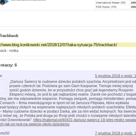
Trackback
ack - notka
tarzy: 6
or
5 grudnia 2018 o godz. 
„Dariusz Świercz to cudowne dziecko polskich szachów. Arcymistrzem jest o
prawie czterech lat. Podziwia go sam Garri Kasparow. Trenuje mniej więcej
sześć godzin dziennie, bo w przyszłości chce grać jak legendarny Rosjanin.
Eksperci mówią, że jest to jak najbardziej realne. Darek nie pochodzi z bogat
ziny, ale ma odpowiednie wsparcie. Pomaga związek, pomaga ministerstwo, pom
 Comarch – firma inwestującego w sport od lat Janusza Filipiaka, która wykłada
kaset tysięcy złotych na wspieranie najlepszych młodych polskich szachistów. Efekty
 – Mamy cudowne dziecko w postaci Darka, ale za nim widać kolejnych. Na świecie
az mówi się, że Polska jest druga po Rosji jeśli chodzi o rozwijanie młodych talentó
erdzi Dzwonkowski”.
https://natemat.pl/40431,dariusz-swiercz-18-letni-mistrz-swiata
ich-jak-on-jest-na-swiecie-okolo-dziesieciu
ams50
7 grudnia 2018 o godz. 