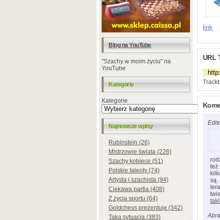
link
Blog na YouTube
URL 
"Szachy w moim życiu" na
YouTube
Trackb
Kategorie
Kategorie
Komen
Edit
Najnowsze wpisy
Rubinstein (26)
Mistrzowie świata (226)
rod
Szachy kobiece (51)
też
Polskie talenty (74)
kil
Artysta i szachista (94)
są.
ter
Ciekawa partia (408)
twi
Z życia sportu (64)
tak
Goldchess prezentuje (342)
Abr
Taka sytuacja (383)