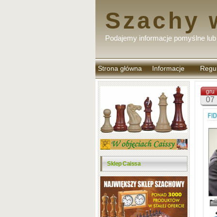
Szachy 
Podajemy informacje pomyślne lub 
Strona główna
Informacje
Regu
komen
gru
07
Sklep Caissa