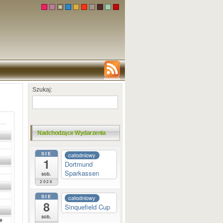
Szukaj:
Nadchodzące Wydarzenia
SIE
całodniowy
1
Dortmund
Sparkassen
sob.
2026
SIE
całodniowy
8
Sinquefield Cup
sob.