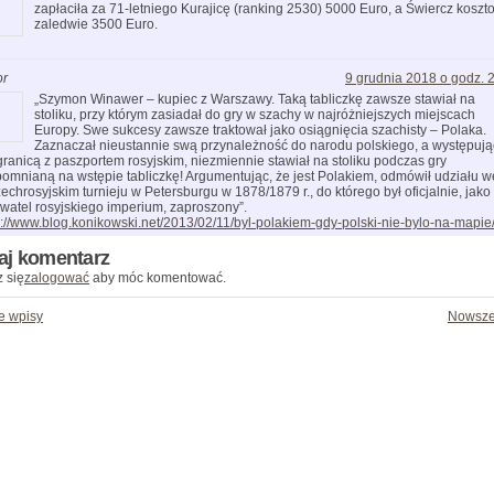
zapłaciła za 71-letniego Kurajicę (ranking 2530) 5000 Euro, a Świercz koszt
zaledwie 3500 Euro.
or
9 grudnia 2018 o godz. 
„Szymon Winawer – kupiec z Warszawy. Taką tabliczkę zawsze stawiał na
stoliku, przy którym zasiadał do gry w szachy w najróżniejszych miejscach
Europy. Swe sukcesy zawsze traktował jako osiągnięcia szachisty – Polaka.
Zaznaczał nieustannie swą przynależność do narodu polskiego, a występują
granicą z paszportem rosyjskim, niezmiennie stawiał na stoliku podczas gry
omnianą na wstępie tabliczkę! Argumentując, że jest Polakiem, odmówił udziału w
echrosyjskim turnieju w Petersburgu w 1878/1879 r., do którego był oficjalnie, jako
watel rosyjskiego imperium, zaproszony”.
p://www.blog.konikowski.net/2013/02/11/byl-polakiem-gdy-polski-nie-bylo-na-mapie
aj komentarz
 się
zalogować
aby móc komentować.
e wpisy
Nowsze