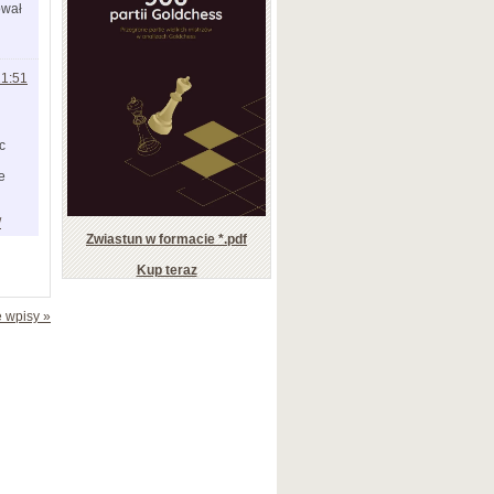
ował
21:51
c
e
/
Zwiastun w formacie *.pdf
Kup teraz
 wpisy »