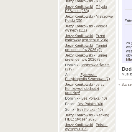
Jerzy Konikowski
-
RIP
Jerzy Konikowski
-
Z życia
PZSzach (253)
Jerzy Konikowski
-
Mistrzowie
Polski (25)
Edit
Jerzy Konikowski
-
Polskie
występy (111)
Jerzy Konikowski
-
Przed
końcówką jest debiut (236)
za 
Jerzy Konikowski
-
Turniej
wsp
pretendentów 2026 (9)
wsz
Jerzy Konikowski
-
Turniej
oby
pretendentów 2026 (9)
htt
Dominik
-
Mistrzowie świata
Dod
(219)
Musisz
Anonim
-
Żydowska
Encyklopedia Szachowa (7)
Jerzy Konikowski
-
Jerzy
« Starsz
Konikowski obchodzi
urodziny!
Dominik
-
Bez Polaka (40)
Editor
-
Bez Polaka (40)
Sonix
-
Bez Polaka (40)
Jerzy Konikowski
-
Ranking
FIDE: Styczeń 2026
Jerzy Konikowski
-
Polskie
występy (103)