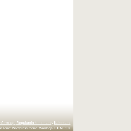
Informacje
Regulamin komentarzy
Kalendarz
maczenie:
Wordpress theme
. Walidacja
XHTML 1.0
.