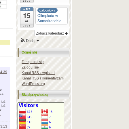
2026
WRZ
całodniowy
15
Olimpiada w
Samarkandzie
wt.
2026
Zobacz kalendarz
Dodaj
Odnośniki
Zarejestruj się
Zaloguj się
14:39
Kanał
RSS
z wpisami
d
Kanał
RSS
z komentarzami
WordPress.org
ej
aga
Skąd przychodzą
 już
 już
w –
-
13:13