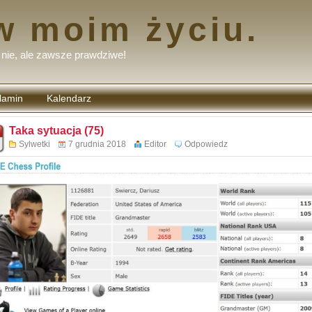
w moim życiu.
nie, ale zawsze prawdziwe!
lamin
Kalendarz
tarzy
Taka sytuacja (75)
Sylwetki
7 grudnia 2018
Editor
Odpowiedz