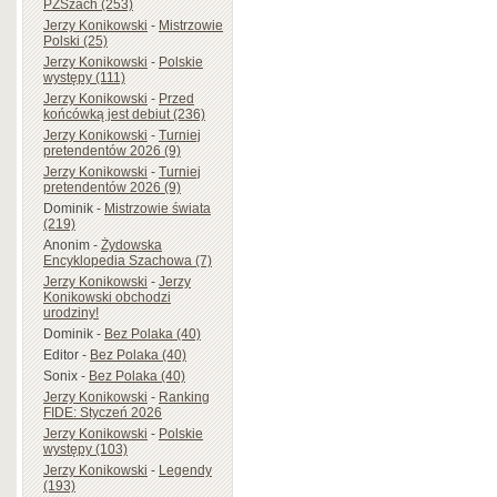
PZSzach (253)
Jerzy Konikowski
-
Mistrzowie
Polski (25)
Jerzy Konikowski
-
Polskie
występy (111)
Jerzy Konikowski
-
Przed
końcówką jest debiut (236)
Jerzy Konikowski
-
Turniej
pretendentów 2026 (9)
Jerzy Konikowski
-
Turniej
pretendentów 2026 (9)
Dominik
-
Mistrzowie świata
(219)
Anonim
-
Żydowska
Encyklopedia Szachowa (7)
Jerzy Konikowski
-
Jerzy
Konikowski obchodzi
urodziny!
Dominik
-
Bez Polaka (40)
Editor
-
Bez Polaka (40)
Sonix
-
Bez Polaka (40)
Jerzy Konikowski
-
Ranking
FIDE: Styczeń 2026
Jerzy Konikowski
-
Polskie
występy (103)
Jerzy Konikowski
-
Legendy
(193)