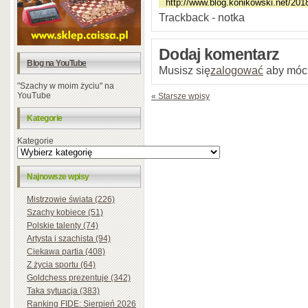
Trackback - notka
Dodaj komentarz
Blog na YouTube
Musisz się
zalogować
aby móc
"Szachy w moim życiu" na
YouTube
« Starsze wpisy
Kategorie
Kategorie
Najnowsze wpisy
Mistrzowie świata (226)
Szachy kobiece (51)
Polskie talenty (74)
Artysta i szachista (94)
Ciekawa partia (408)
Z życia sportu (64)
Goldchess prezentuje (342)
Taka sytuacja (383)
Ranking FIDE: Sierpień 2026