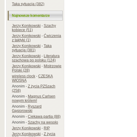
Taka sytuacja (382)
Najnowsze komentarze
Jerzy Konikowski
-
Szachy
kobiece (51)
Jerzy Konikowski
-
Ćwiczenia
z taktyki (1)
Jerzy Konikowski
-
Taka
sytuacja (381)
Jerzy Konikowski
-
Literatura
szachowa po polsku (124)
Jerzy Konikowski
-
Mistrzowie
Polski (28)
wireless clock
-
CZESKA
WIOSNA
Anonim
-
Z życia PZSzach
(258)
Anonim
-
Magnus Carlsen
nowym królem!
Anonim
-
Ryszard
Gąsiorowski
Anonim
-
Ciekawa partia (88)
Anonim
-
Szachy na wesoło
Jerzy Konikowski
-
RIP
Jerzy Konikowski
-
Z życia