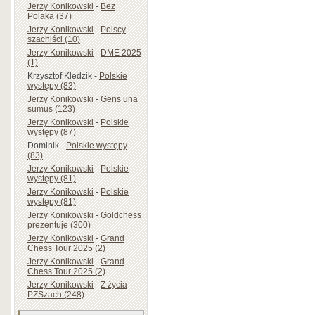
Jerzy Konikowski
-
Bez
Polaka (37)
Jerzy Konikowski
-
Polscy
szachiści (10)
Jerzy Konikowski
-
DME 2025
(1)
Krzysztof Kledzik
-
Polskie
występy (83)
Jerzy Konikowski
-
Gens una
sumus (123)
Jerzy Konikowski
-
Polskie
występy (87)
Dominik
-
Polskie występy
(83)
Jerzy Konikowski
-
Polskie
występy (81)
Jerzy Konikowski
-
Polskie
występy (81)
Jerzy Konikowski
-
Goldchess
prezentuje (300)
Jerzy Konikowski
-
Grand
Chess Tour 2025 (2)
Jerzy Konikowski
-
Grand
Chess Tour 2025 (2)
Jerzy Konikowski
-
Z życia
PZSzach (248)