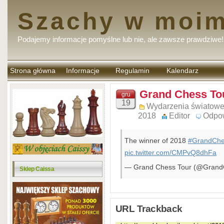
Szachy w moim
Podajemy informacje pomyślne lub nie, ale zawsze prawdziwe!
Strona główna
Informacje
Regulamin
Kalendarz
komentarzy
Grand Chess To
gru
19
Wydarzenia światow
2018
Editor
Odpo
The winner of 2018
#GrandChe
pic.twitter.com/CMPvQ8dhFa
— Grand Chess Tour (@Grand
Sklep Caissa
URL Trackback