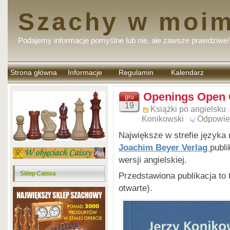
Szachy w moim
Podajemy informacje pomyślne lub nie, ale zawsze prawdziwe!
Strona główna
Informacje
Regulamin
Kalendarz
komentarzy
Openings Open
gru
19
Książki po angielsku
Konikowski
Odpowie
Największe w strefie język
Joachim Beyer Verlag
publi
wersji angielskiej.
Sklep Caissa
Przedstawiona publikacja to
otwarte).