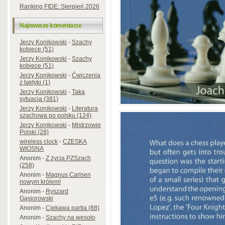
Ranking FIDE: Sierpień 2026
Najnowsze komentarze
Jerzy Konikowski
-
Szachy
kobiece (51)
Jerzy Konikowski
-
Szachy
kobiece (51)
Jerzy Konikowski
-
Ćwiczenia
z taktyki (1)
Jerzy Konikowski
-
Taka
sytuacja (381)
Jerzy Konikowski
-
Literatura
szachowa po polsku (124)
Jerzy Konikowski
-
Mistrzowie
Polski (28)
wireless clock
-
CZESKA
WIOSNA
Anonim
-
Z życia PZSzach
(258)
Anonim
-
Magnus Carlsen
nowym królem!
Anonim
-
Ryszard
Gąsiorowski
Anonim
-
Ciekawa partia (88)
Anonim
-
Szachy na wesoło