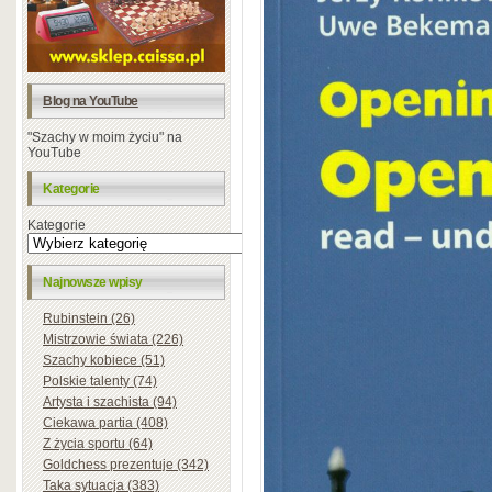
Blog na YouTube
"Szachy w moim życiu" na
YouTube
Kategorie
Kategorie
Najnowsze wpisy
Rubinstein (26)
Mistrzowie świata (226)
Szachy kobiece (51)
Polskie talenty (74)
Artysta i szachista (94)
Ciekawa partia (408)
Z życia sportu (64)
Goldchess prezentuje (342)
Taka sytuacja (383)