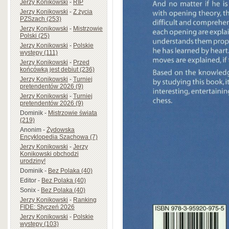
Jerzy Konikowski
-
RIP
Jerzy Konikowski
-
Z życia
PZSzach (253)
Jerzy Konikowski
-
Mistrzowie
Polski (25)
Jerzy Konikowski
-
Polskie
występy (111)
Jerzy Konikowski
-
Przed
końcówką jest debiut (236)
Jerzy Konikowski
-
Turniej
pretendentów 2026 (9)
Jerzy Konikowski
-
Turniej
pretendentów 2026 (9)
Dominik
-
Mistrzowie świata
(219)
Anonim
-
Żydowska
Encyklopedia Szachowa (7)
Jerzy Konikowski
-
Jerzy
Konikowski obchodzi
urodziny!
Dominik
-
Bez Polaka (40)
Editor
-
Bez Polaka (40)
Sonix
-
Bez Polaka (40)
Jerzy Konikowski
-
Ranking
FIDE: Styczeń 2026
Jerzy Konikowski
-
Polskie
występy (103)