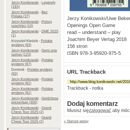
Jerzy Konikowski
-
Legendy
(193)
Jerzy Konikowski
-
Bez
Polaka (37)
Jerzy Konikowski/Uwe Bek
Jerzy Konikowski
-
Polscy
Openings Open Game
szachiści (10)
read – understand – play
Jerzy Konikowski
-
DME 2025
(1)
Joachim Beyer Verlag 2018
Krzysztof Kledzik
-
Polskie
występy (83)
156 stron
Jerzy Konikowski
-
Gens una
ISBN 978-3-95920-975-5
sumus (123)
Jerzy Konikowski
-
Polskie
występy (87)
Dominik
-
Polskie występy
URL Trackback
(83)
Jerzy Konikowski
-
Polskie
występy (81)
Trackback - notka
Jerzy Konikowski
-
Polskie
występy (81)
Jerzy Konikowski
-
Goldchess
Dodaj komentarz
prezentuje (300)
Jerzy Konikowski
-
Grand
Musisz się
zalogować
aby móc
Chess Tour 2025 (2)
Jerzy Konikowski
-
Grand
« Starsze wpisy
Chess Tour 2025 (2)