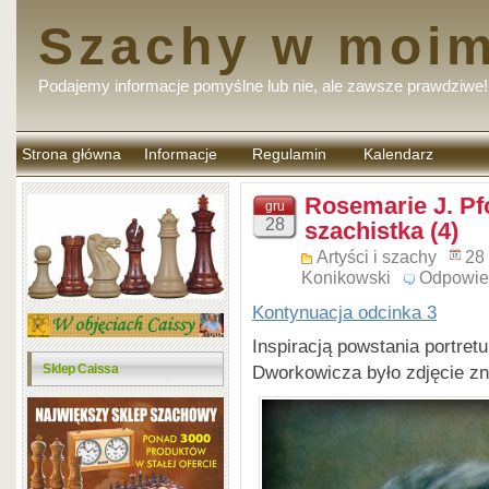
Szachy w moim
Podajemy informacje pomyślne lub nie, ale zawsze prawdziwe!
Strona główna
Informacje
Regulamin
Kalendarz
komentarzy
Rosemarie J. Pfo
gru
28
szachistka (4)
Artyści i szachy
28
Konikowski
Odpowie
Kontynuacja od
cinka 3
Inspiracją powstania portret
Dworkowicza było zdjęcie zn
Sklep Caissa