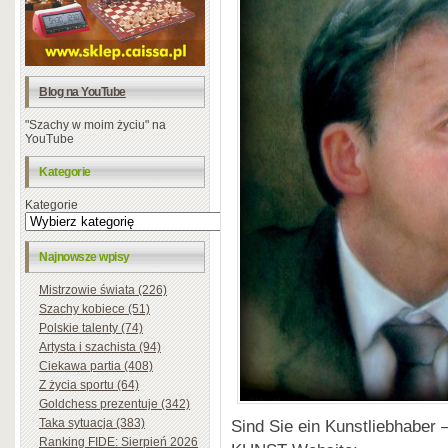
Blog na YouTube
"Szachy w moim życiu" na
YouTube
Kategorie
Kategorie
Najnowsze wpisy
Mistrzowie świata (226)
Szachy kobiece (51)
Polskie talenty (74)
Artysta i szachista (94)
Ciekawa partia (408)
Z życia sportu (64)
Goldchess prezentuje (342)
Sind Sie ein Kunstliebhaber
Taka sytuacja (383)
Ranking FIDE: Sierpień 2026