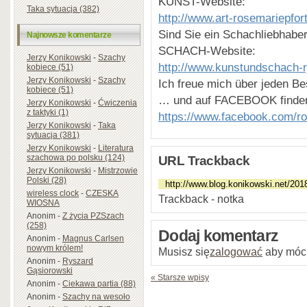
KUNST-Website:
Taka sytuacja (382)
http://www.art-rosemariepfor
Sind Sie ein Schachliebhabe
Najnowsze komentarze
SCHACH-Website:
Jerzy Konikowski
-
Szachy
http://www.kunstundschach-
kobiece (51)
Jerzy Konikowski
-
Szachy
Ich freue mich über jeden
kobiece (51)
… und auf FACEBOOK finden
Jerzy Konikowski
-
Ćwiczenia
z taktyki (1)
https://www.facebook.com/ro
Jerzy Konikowski
-
Taka
sytuacja (381)
Jerzy Konikowski
-
Literatura
szachowa po polsku (124)
URL Trackback
Jerzy Konikowski
-
Mistrzowie
Polski (28)
wireless clock
-
CZESKA
Trackback - notka
WIOSNA
Anonim
-
Z życia PZSzach
(258)
Dodaj komentarz
Anonim
-
Magnus Carlsen
nowym królem!
Musisz się
zalogować
aby móc
Anonim
-
Ryszard
Gąsiorowski
« Starsze wpisy
Anonim
-
Ciekawa partia (88)
Anonim
-
Szachy na wesoło