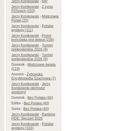
Jerzy Konikowski
-
RIP
Jerzy Konikowski
-
Z życia
PZSzach (253)
Jerzy Konikowski
-
Mistrzowie
Polski (25)
Jerzy Konikowski
-
Polskie
występy (111)
Jerzy Konikowski
-
Przed
końcówką jest debiut (236)
Jerzy Konikowski
-
Turniej
pretendentów 2026 (9)
Jerzy Konikowski
-
Turniej
pretendentów 2026 (9)
Dominik
-
Mistrzowie świata
(219)
Anonim
-
Żydowska
Encyklopedia Szachowa (7)
Jerzy Konikowski
-
Jerzy
Konikowski obchodzi
urodziny!
Dominik
-
Bez Polaka (40)
Editor
-
Bez Polaka (40)
Sonix
-
Bez Polaka (40)
Jerzy Konikowski
-
Ranking
FIDE: Styczeń 2026
Jerzy Konikowski
-
Polskie
występy (103)