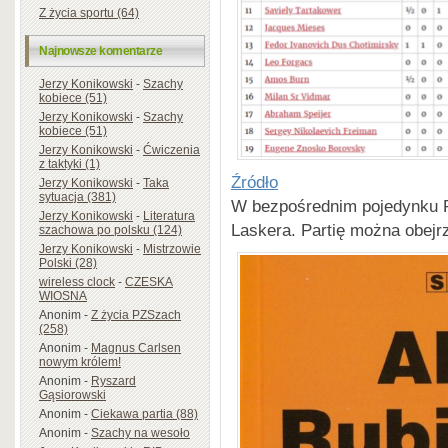
Z życia sportu (64)
Najnowsze komentarze
Jerzy Konikowski
-
Szachy
kobiece (51)
Jerzy Konikowski
-
Szachy
kobiece (51)
Jerzy Konikowski
-
Ćwiczenia
z taktyki (1)
Źródło
Jerzy Konikowski
-
Taka
sytuacja (381)
W bezpośrednim pojedynku R
Jerzy Konikowski
-
Literatura
Laskera. Partię można obej
szachowa po polsku (124)
Jerzy Konikowski
-
Mistrzowie
Polski (28)
wireless clock
-
CZESKA
WIOSNA
Anonim
-
Z życia PZSzach
(258)
Anonim
-
Magnus Carlsen
nowym królem!
Anonim
-
Ryszard
Gąsiorowski
Anonim
-
Ciekawa partia (88)
Anonim
-
Szachy na wesoło