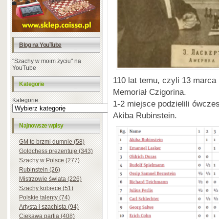
Blog na YouTube
"Szachy w moim życiu" na
YouTube
110 lat temu, czyli 13 marca
Kategorie
Memoriał Czigorina.
Kategorie
1-2 miejsce podzielili ówcz
Akiba Rubinstein.
Najnowsze wpisy
GM to brzmi dumnie (58)
Goldchess prezentuje (343)
Szachy w Polsce (277)
Rubinstein (26)
Mistrzowie świata (226)
Szachy kobiece (51)
Polskie talenty (74)
Artysta i szachista (94)
Ciekawa partia (408)