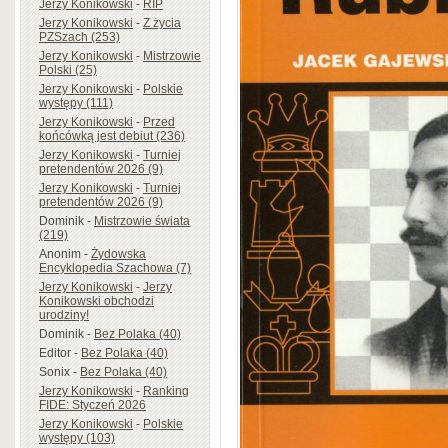
Jerzy Konikowski
-
RIP
Jerzy Konikowski
-
Z życia
PZSzach (253)
Jerzy Konikowski
-
Mistrzowie
Polski (25)
Jerzy Konikowski
-
Polskie
występy (111)
Jerzy Konikowski
-
Przed
końcówką jest debiut (236)
Jerzy Konikowski
-
Turniej
pretendentów 2026 (9)
Jerzy Konikowski
-
Turniej
pretendentów 2026 (9)
Dominik
-
Mistrzowie świata
(219)
Anonim
-
Żydowska
Encyklopedia Szachowa (7)
Jerzy Konikowski
-
Jerzy
Konikowski obchodzi
urodziny!
Dominik
-
Bez Polaka (40)
Editor
-
Bez Polaka (40)
Sonix
-
Bez Polaka (40)
Jerzy Konikowski
-
Ranking
FIDE: Styczeń 2026
Jerzy Konikowski
-
Polskie
występy (103)