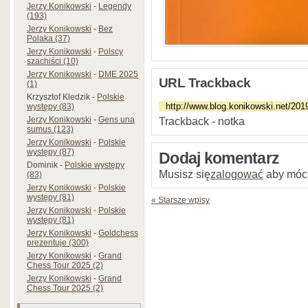
Jerzy Konikowski
-
Legendy
(193)
Jerzy Konikowski
-
Bez
Polaka (37)
Jerzy Konikowski
-
Polscy
szachiści (10)
Jerzy Konikowski
-
DME 2025
URL Trackback
(1)
Krzysztof Kledzik
-
Polskie
występy (83)
Jerzy Konikowski
-
Gens una
Trackback - notka
sumus (123)
Jerzy Konikowski
-
Polskie
występy (87)
Dodaj komentarz
Dominik
-
Polskie występy
Musisz się
zalogować
aby móc
(83)
Jerzy Konikowski
-
Polskie
występy (81)
« Starsze wpisy
Jerzy Konikowski
-
Polskie
występy (81)
Jerzy Konikowski
-
Goldchess
prezentuje (300)
Jerzy Konikowski
-
Grand
Chess Tour 2025 (2)
Jerzy Konikowski
-
Grand
Chess Tour 2025 (2)