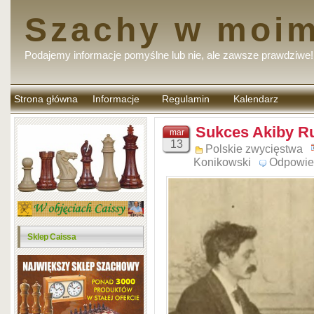
Szachy w moim
Podajemy informacje pomyślne lub nie, ale zawsze prawdziwe!
Strona główna
Informacje
Regulamin
Kalendarz
komentarzy
Sukces Akiby Ru
mar
13
Polskie zwycięstwa
Konikowski
Odpowie
Sklep Caissa