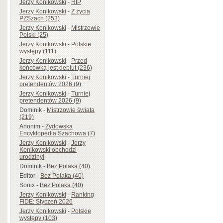
Jerzy Konikowski
-
RIP
Jerzy Konikowski
-
Z życia
PZSzach (253)
Jerzy Konikowski
-
Mistrzowie
Polski (25)
Jerzy Konikowski
-
Polskie
występy (111)
Jerzy Konikowski
-
Przed
końcówką jest debiut (236)
Jerzy Konikowski
-
Turniej
pretendentów 2026 (9)
Jerzy Konikowski
-
Turniej
pretendentów 2026 (9)
Dominik
-
Mistrzowie świata
(219)
Anonim
-
Żydowska
Encyklopedia Szachowa (7)
Jerzy Konikowski
-
Jerzy
Konikowski obchodzi
urodziny!
Dominik
-
Bez Polaka (40)
Editor
-
Bez Polaka (40)
Sonix
-
Bez Polaka (40)
Jerzy Konikowski
-
Ranking
FIDE: Styczeń 2026
Jerzy Konikowski
-
Polskie
występy (103)