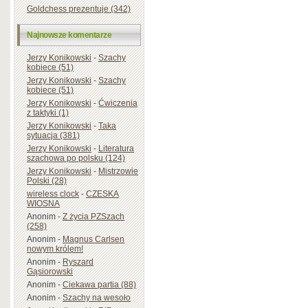
Goldchess prezentuje (342)
Najnowsze komentarze
Jerzy Konikowski
-
Szachy
kobiece (51)
Jerzy Konikowski
-
Szachy
kobiece (51)
Jerzy Konikowski
-
Ćwiczenia
z taktyki (1)
Jerzy Konikowski
-
Taka
sytuacja (381)
Jerzy Konikowski
-
Literatura
szachowa po polsku (124)
Jerzy Konikowski
-
Mistrzowie
Polski (28)
wireless clock
-
CZESKA
WIOSNA
Anonim
-
Z życia PZSzach
(258)
Anonim
-
Magnus Carlsen
nowym królem!
Anonim
-
Ryszard
Gąsiorowski
Anonim
-
Ciekawa partia (88)
Anonim
-
Szachy na wesoło