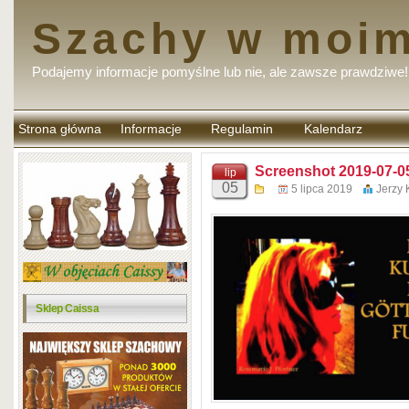
Szachy w moim
Podajemy informacje pomyślne lub nie, ale zawsze prawdziwe!
Strona główna
Informacje
Regulamin
Kalendarz
komentarzy
Screenshot 2019-07-05
lip
05
5 lipca 2019
Jerzy 
Sklep Caissa