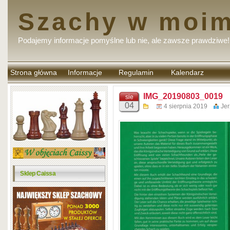
Szachy w moim
Podajemy informacje pomyślne lub nie, ale zawsze prawdziwe!
Strona główna
Informacje
Regulamin
Kalendarz
komentarzy
IMG_20190803_0019
sie
04
4 sierpnia 2019
Jer
Sklep Caissa