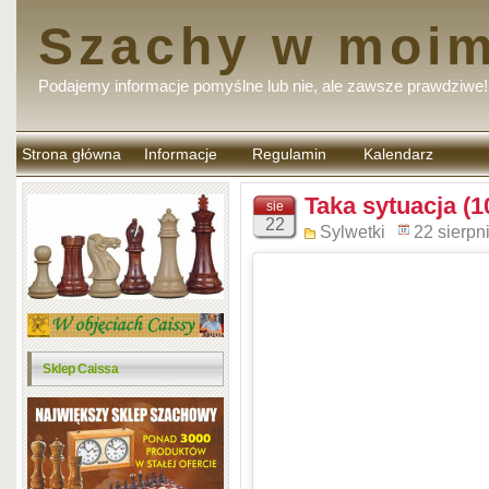
Szachy w moim
Podajemy informacje pomyślne lub nie, ale zawsze prawdziwe!
Strona główna
Informacje
Regulamin
Kalendarz
komentarzy
Taka sytuacja (1
sie
22
Sylwetki
22 sierpn
Sklep Caissa