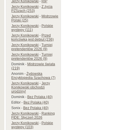
Jerzy Konikowski
-
RIP
Jerzy Konikowski
-
Z życia
PZSzach (253)
Jerzy Konikowski
-
Mistrzowie
Polski (25)
Jerzy Konikowski
-
Polskie
występy (111)
Jerzy Konikowski
-
Przed
końcówką jest debiut (236)
Jerzy Konikowski
-
Turniej
pretendentów 2026 (9)
Jerzy Konikowski
-
Turniej
pretendentów 2026 (9)
Dominik
-
Mistrzowie świata
(219)
Anonim
-
Żydowska
Encyklopedia Szachowa (7)
Jerzy Konikowski
-
Jerzy
Konikowski obchodzi
urodziny!
Dominik
-
Bez Polaka (40)
Editor
-
Bez Polaka (40)
Sonix
-
Bez Polaka (40)
Jerzy Konikowski
-
Ranking
FIDE: Styczeń 2026
Jerzy Konikowski
-
Polskie
występy (103)