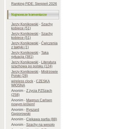
Ranking FIDE: Sierpień 2026
Najnowsze komentarze
Jerzy Konikowski
-
Szachy
kobiece (51)
Jerzy Konikowski
-
Szachy
kobiece (51)
Jerzy Konikowski
-
Ćwiczenia
z taktyki (1)
Jerzy Konikowski
-
Taka
sytuacja (381)
Jerzy Konikowski
-
Literatura
szachowa po polsku (124)
Jerzy Konikowski
-
Mistrzowie
Polski (28)
wireless clock
-
CZESKA
WIOSNA
Anonim
-
Z życia PZSzach
(258)
Anonim
-
Magnus Carlsen
nowym królem!
Anonim
-
Ryszard
Gąsiorowski
Anonim
-
Ciekawa partia (88)
Anonim
-
Szachy na wesoło