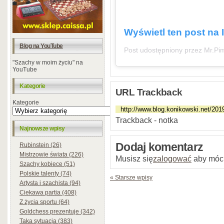
Wyświetl ten post na 
Blog na YouTube
Post udostępniony przez Mr.Pi
"Szachy w moim życiu" na
YouTube
Kategorie
URL Trackback
Kategorie
Trackback - notka
Najnowsze wpisy
Dodaj komentarz
Rubinstein (26)
Mistrzowie świata (226)
Musisz się
zalogować
aby móc
Szachy kobiece (51)
Polskie talenty (74)
« Starsze wpisy
Artysta i szachista (94)
Ciekawa partia (408)
Z życia sportu (64)
Goldchess prezentuje (342)
Taka sytuacja (383)