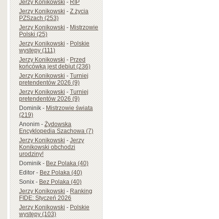
Jerzy Konikowski
-
RIP
Jerzy Konikowski
-
Z życia
PZSzach (253)
Jerzy Konikowski
-
Mistrzowie
Polski (25)
Jerzy Konikowski
-
Polskie
występy (111)
Jerzy Konikowski
-
Przed
końcówką jest debiut (236)
Jerzy Konikowski
-
Turniej
pretendentów 2026 (9)
Jerzy Konikowski
-
Turniej
pretendentów 2026 (9)
Dominik
-
Mistrzowie świata
(219)
Anonim
-
Żydowska
Encyklopedia Szachowa (7)
Jerzy Konikowski
-
Jerzy
Konikowski obchodzi
urodziny!
Dominik
-
Bez Polaka (40)
Editor
-
Bez Polaka (40)
Sonix
-
Bez Polaka (40)
Jerzy Konikowski
-
Ranking
FIDE: Styczeń 2026
Jerzy Konikowski
-
Polskie
występy (103)