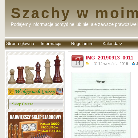
Szachy w moim
Podajemy informacje pomyślne lub nie, ale zawsze prawdziwe!
Strona główna
Informacje
Regulamin
Kalendarz
komentarzy
IMG_20190913_0011
wrz
14
14 września 2019
J
Sklep Caissa