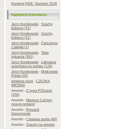
Ranking FIDE: Sierpień 2026
Najnowsze komentarze
Jerzy Konikowski
-
Szachy
kobiece (51)
Jerzy Konikowski
-
Szachy
kobiece (51)
Jerzy Konikowski
-
Ćwiczenia
z taktyki (1)
Jerzy Konikowski
-
Taka
sytuacja (381)
Jerzy Konikowski
-
Literatura
szachowa po polsku (124)
Jerzy Konikowski
-
Mistrzowie
Polski (28)
wireless clock
-
CZESKA
WIOSNA
Anonim
-
Z życia PZSzach
(258)
Anonim
-
Magnus Carlsen
nowym królem!
Anonim
-
Ryszard
Gąsiorowski
Anonim
-
Ciekawa partia (88)
Anonim
-
Szachy na wesoło