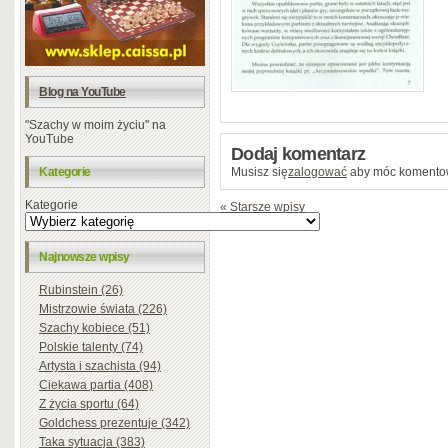
Blog na YouTube
"Szachy w moim życiu" na
YouTube
Dodaj komentarz
Kategorie
Musisz się
zalogować
aby móc komento
Kategorie
« Starsze wpisy
Najnowsze wpisy
Rubinstein (26)
Mistrzowie świata (226)
Szachy kobiece (51)
Polskie talenty (74)
Artysta i szachista (94)
Ciekawa partia (408)
Z życia sportu (64)
Goldchess prezentuje (342)
Taka sytuacja (383)