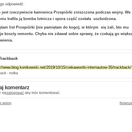
ego odpowiedź:
o jest rzeczywiscie kamienica Przepiórki zniszczona podczas wojny. We
niu trafiła ją bomba lotnicza i spora część została uszkodzona.
tam list Przepiórki (nie pamiętam do kogo), w którym się żali, kto mu
je koszty remontu. Chyba nie zdawał sobie sprawy, że czekają go więks
wienia.
Trackback
ack - notka
aj komentarz
 się
zalogować
aby móc komentować.
e wpisy
Nowsze