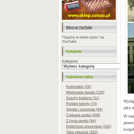
Blog na YouTube
"Szachy w moim życiu" na
YouTube
Kategorie
Kategorie
Najnowsze wpisy
Rubinstein (26)
Mistrzowie świata (226)
Szachy kobiece (51)
Wydaj
Polskie talenty (74)
jako 
Artysta i szachista (94)
Ciekawa partia (408)
W nas
Z życia sportu (64)
pewno
Goldchess prezentuje (342)
książ
Taka sytuacja (383)