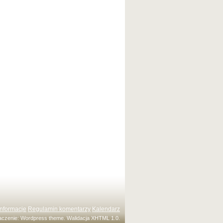
Informacje
Regulamin komentarzy
Kalendarz
maczenie:
Wordpress theme
. Walidacja
XHTML 1.0
.