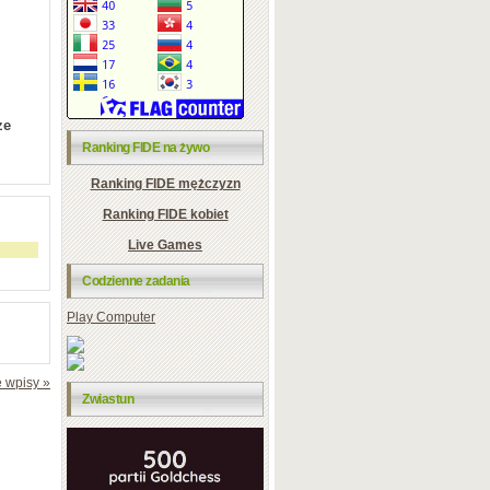
ze
Ranking FIDE na żywo
Ranking FIDE mężczyzn
Ranking FIDE kobiet
Live Games
Codzienne zadania
Play Computer
 wpisy »
Zwiastun