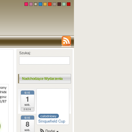
Szukaj:
Nadchodzące Wydarzenia
SIE
całodniowy
1
Dortmund
Sparkassen
sob.
2026
całodniowy
SIE
Sinquefield Cup
8
sob.
Dodaj