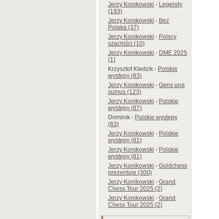
Jerzy Konikowski
-
Legendy
(193)
Jerzy Konikowski
-
Bez
Polaka (37)
Jerzy Konikowski
-
Polscy
szachiści (10)
Jerzy Konikowski
-
DME 2025
(1)
Krzysztof Kledzik
-
Polskie
występy (83)
Jerzy Konikowski
-
Gens una
sumus (123)
Jerzy Konikowski
-
Polskie
występy (87)
Dominik
-
Polskie występy
(83)
Jerzy Konikowski
-
Polskie
występy (81)
Jerzy Konikowski
-
Polskie
występy (81)
Jerzy Konikowski
-
Goldchess
prezentuje (300)
Jerzy Konikowski
-
Grand
Chess Tour 2025 (2)
Jerzy Konikowski
-
Grand
Chess Tour 2025 (2)