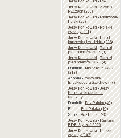
Jerzy Konikowski
-
RIP
Jerzy Konikowski
-
Z życia
PZSzach (253)
Jerzy Konikowski
-
Mistrzowie
Polski (25)
Jerzy Konikowski
-
Polskie
występy (111)
Jerzy Konikowski
-
Przed
końcówką jest debiut (236)
Jerzy Konikowski
-
Turniej
pretendentów 2026 (9)
Jerzy Konikowski
-
Turniej
pretendentów 2026 (9)
Dominik
-
Mistrzowie świata
(219)
Anonim
-
Żydowska
Encyklopedia Szachowa (7)
Jerzy Konikowski
-
Jerzy
Konikowski obchodzi
urodziny!
Dominik
-
Bez Polaka (40)
Editor
-
Bez Polaka (40)
Sonix
-
Bez Polaka (40)
Jerzy Konikowski
-
Ranking
FIDE: Styczeń 2026
Jerzy Konikowski
-
Polskie
występy (103)