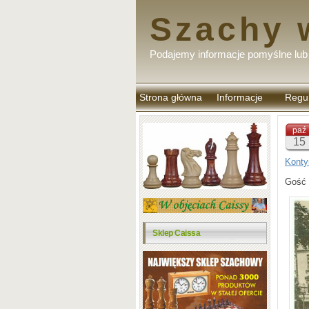
Szachy 
Podajemy informacje pomyślne lub 
Strona główna
Informacje
Regu
komen
paź
15
Konty
Gość 
Sklep Caissa