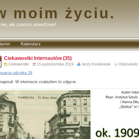
w moim życiu.
nie, ale zawsze prawdziwe!
lamin
Kalendarz
tarzy
Ciekawostki Internautów (35)
Ciekawostki
15 października 2019
Jerzy Konikowski
Odpowiedz
nuacja odcinka 34
napisał: W internecie znalazłem to zdjęcie.