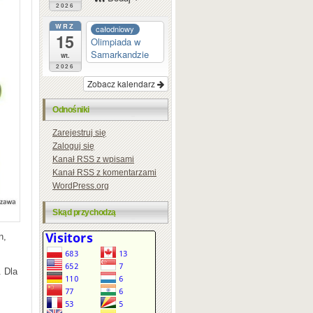
2026
WRZ
całodniowy
15
Olimpiada w
Samarkandzie
wt.
2026
Zobacz kalendarz
Odnośniki
Zarejestruj się
Zaloguj się
Kanał
RSS
z wpisami
Kanał
RSS
z komentarzami
WordPress.org
Skąd przychodzą
n,
. Dla