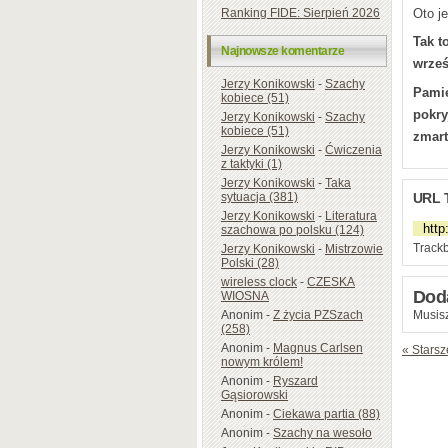
Oto j
Ranking FIDE: Sierpień 2026
Tak t
Najnowsze komentarze
wrześ
Jerzy Konikowski
-
Szachy
Pamię
kobiece (51)
pokry
Jerzy Konikowski
-
Szachy
kobiece (51)
zmart
Jerzy Konikowski
-
Ćwiczenia
z taktyki (1)
Jerzy Konikowski
-
Taka
URL 
sytuacja (381)
Jerzy Konikowski
-
Literatura
szachowa po polsku (124)
Trackb
Jerzy Konikowski
-
Mistrzowie
Polski (28)
wireless clock
-
CZESKA
Dod
WIOSNA
Musisz
Anonim
-
Z życia PZSzach
(258)
Anonim
-
Magnus Carlsen
« Starsz
nowym królem!
Anonim
-
Ryszard
Gąsiorowski
Anonim
-
Ciekawa partia (88)
Anonim
-
Szachy na wesoło