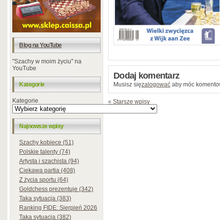
Blog na YouTube
"Szachy w moim życiu" na
YouTube
Dodaj komentarz
Kategorie
Musisz się
zalogować
aby móc komento
Kategorie
« Starsze wpisy
Najnowsze wpisy
Szachy kobiece (51)
Polskie talenty (74)
Artysta i szachista (94)
Ciekawa partia (408)
Z życia sportu (64)
Goldchess prezentuje (342)
Taka sytuacja (383)
Ranking FIDE: Sierpień 2026
Taka sytuacja (382)