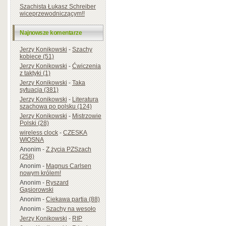
Szachista Łukasz Schreiber
wiceprzewodniczącym!!
Najnowsze komentarze
Jerzy Konikowski
-
Szachy
kobiece (51)
Jerzy Konikowski
-
Ćwiczenia
z taktyki (1)
Jerzy Konikowski
-
Taka
sytuacja (381)
Jerzy Konikowski
-
Literatura
szachowa po polsku (124)
Jerzy Konikowski
-
Mistrzowie
Polski (28)
wireless clock
-
CZESKA
WIOSNA
Anonim
-
Z życia PZSzach
(258)
Anonim
-
Magnus Carlsen
nowym królem!
Anonim
-
Ryszard
Gąsiorowski
Anonim
-
Ciekawa partia (88)
Anonim
-
Szachy na wesoło
Jerzy Konikowski
-
RIP