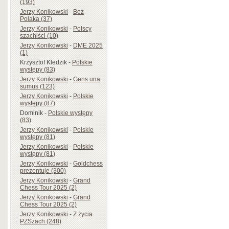
(193)
Jerzy Konikowski
-
Bez
Polaka (37)
Jerzy Konikowski
-
Polscy
szachiści (10)
Jerzy Konikowski
-
DME 2025
(1)
Krzysztof Kledzik
-
Polskie
występy (83)
Jerzy Konikowski
-
Gens una
sumus (123)
Jerzy Konikowski
-
Polskie
występy (87)
Dominik
-
Polskie występy
(83)
Jerzy Konikowski
-
Polskie
występy (81)
Jerzy Konikowski
-
Polskie
występy (81)
Jerzy Konikowski
-
Goldchess
prezentuje (300)
Jerzy Konikowski
-
Grand
Chess Tour 2025 (2)
Jerzy Konikowski
-
Grand
Chess Tour 2025 (2)
Jerzy Konikowski
-
Z życia
PZSzach (248)