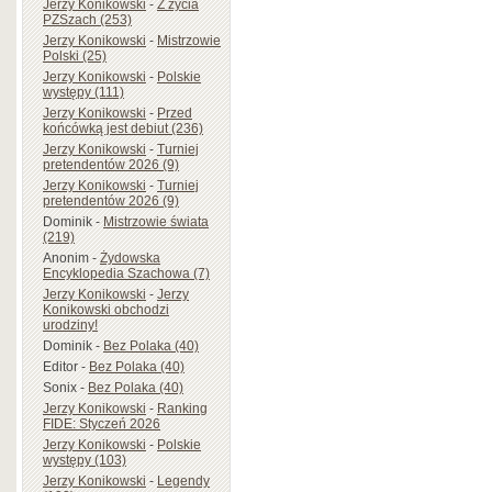
Jerzy Konikowski
-
Z życia
PZSzach (253)
Jerzy Konikowski
-
Mistrzowie
Polski (25)
Jerzy Konikowski
-
Polskie
występy (111)
Jerzy Konikowski
-
Przed
końcówką jest debiut (236)
Jerzy Konikowski
-
Turniej
pretendentów 2026 (9)
Jerzy Konikowski
-
Turniej
pretendentów 2026 (9)
Dominik
-
Mistrzowie świata
(219)
Anonim
-
Żydowska
Encyklopedia Szachowa (7)
Jerzy Konikowski
-
Jerzy
Konikowski obchodzi
urodziny!
Dominik
-
Bez Polaka (40)
Editor
-
Bez Polaka (40)
Sonix
-
Bez Polaka (40)
Jerzy Konikowski
-
Ranking
FIDE: Styczeń 2026
Jerzy Konikowski
-
Polskie
występy (103)
Jerzy Konikowski
-
Legendy