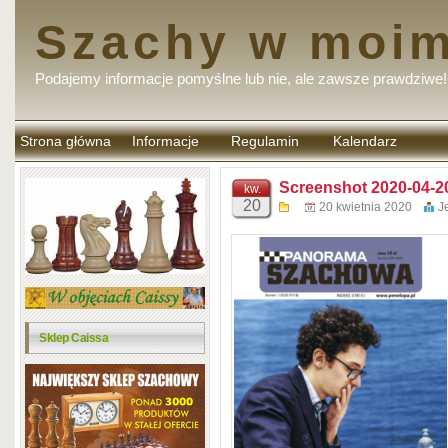
Szachy w moim
Podajemy informacje pomyślne lub nie, ale zawsze prawdziwe!
Strona główna
Informacje
Regulamin
Kalendarz
komentarzy
Screenshot 2020-04-20
kw.
20
20 kwietnia 2020
J
Sklep Caissa